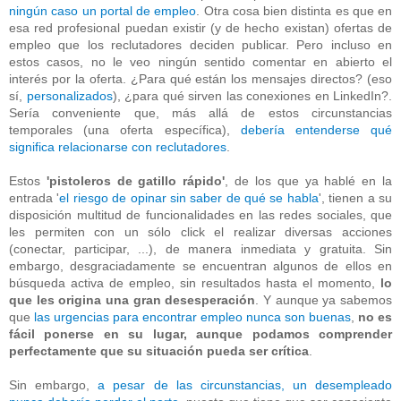
ningún caso un portal de empleo
. Otra cosa bien distinta es que en
esa red profesional puedan existir (y de hecho existan) ofertas de
empleo que los reclutadores deciden publicar. Pero incluso en
estos casos, no le veo ningún sentido comentar en abierto el
interés por la oferta. ¿Para qué están los mensajes directos? (eso
sí,
personalizados
), ¿para qué sirven las conexiones en LinkedIn?.
Sería conveniente que, más allá de estos circunstancias
temporales (una oferta específica),
debería entenderse qué
significa relacionarse con reclutadores
.
Estos
'pistoleros de gatillo rápido'
, de los que ya hablé en la
entrada '
el riesgo de
opinar sin saber de qué se habla
', tienen a su
disposición multitud de funcionalidades en las redes sociales, que
les permiten con un sólo click el realizar diversas acciones
(conectar, participar, ...), de manera inmediata y gratuita. Sin
embargo, desgraciadamente se encuentran algunos de ellos en
búsqueda activa de empleo, sin resultados hasta el momento,
lo
que les origina una gran desesperación
. Y aunque ya sabemos
que
las urgencias para encontrar empleo nunca son buenas
,
no es
fácil ponerse en su lugar, aunque podamos comprender
perfectamente que su situación pueda ser crítica
.
Sin embargo,
a pesar de las circunstancias, un desempleado