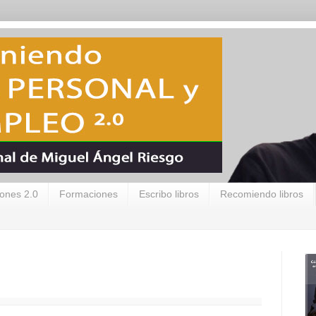
ones 2.0
Formaciones
Escribo libros
Recomiendo libros