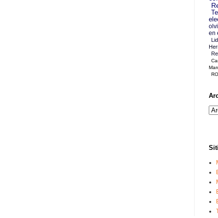
Re
Te
ele
olv
en 
Li
Her
Re
Ca
Mar
RO
Ar
Sit