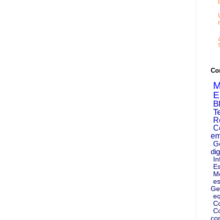
Co
M
E
B
T
R
C
em
G
dig
In
Es
M
es
Ge
eq
C
Co
co