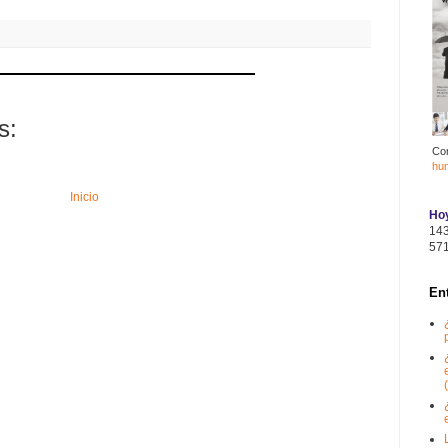
s:
Co
hu
Inicio
Hoy
14
57
En
(