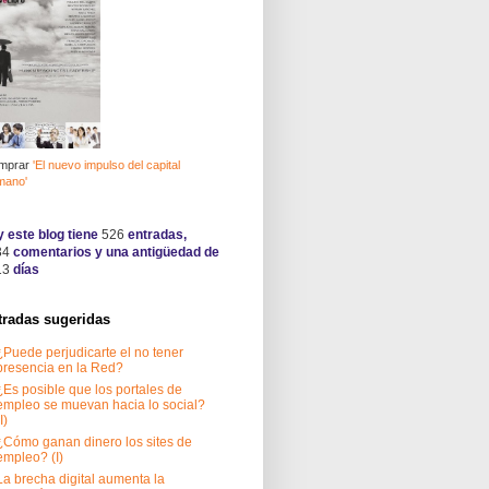
mprar
'El nuevo impulso del capital
mano'
 este blog tiene
526
entradas,
34
comentarios y una antigüedad de
13
días
tradas sugeridas
¿Puede perjudicarte el no tener
presencia en la Red?
¿Es posible que los portales de
empleo se muevan hacia lo social?
I)
¿Cómo ganan dinero los sites de
empleo? (I)
La brecha digital aumenta la