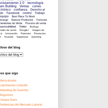
clutamiento 2.0
tecnología
am Building
Ventas
correo
ctrónico
confianza
Derecho al
ido
Facebook
control
Trabajo
equipo
Best Place To Work
derazgo
Nuevos Productos
Forecast
ramientas de Venta
Proceso de venta
sponsabilidad
Twitter
Burbuja
nales de venta
Google+
Imagen de
ca
Innovación
Patentes
Promocion
I
Youtube
happiness
reporting
chivo del blog
ios que sigo
Marca propia
Exprimiendo LinkedIn
Márketing de Guerrilla
Bloguismo
Enrique Dans
Tendencias del Mercado Laboral