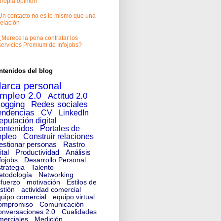
propia opinión
Un contacto no es lo mismo que una
relación
¿Merece la pena contratar los
servicios Premium de Infojobs?
ntenidos del blog
arca personal
mpleo 2.0
Actitud 2.0
logging
Redes sociales
endencias
CV
LinkedIn
eputación digital
ontenidos
Portales de
pleo
Construir relaciones
estionar personas
Rastro
ital
Productividad
Análisis
fojobs
Desarrollo Personal
trategia
Talento
etodología
Networking
fuerzo
motivación
Estilos de
stión
actividad comercial
uipo comercial
equipo virtual
ompromiso
Comunicación
nversaciones 2.0
Cualidades
merciales
Medición