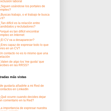
exclusión laboral
¿Siguen usándose los portales de
empleo?
¿Buscas trabajo, o el trabajo te busca
a ti?
¿Tan difícil es la relación entre
candidatos y reclutadores?
Porqué es tan difícil encontrar
empleo en Internet
¿El CV va a desaparecer?
¿Eres capaz de expresar todo lo que
eres en un CV?
Un contacto no es lo mismo que una
relación
¿Valen de algo los 'me gusta' que
recibes en las RRSS?
tradas más vistas
Me gustaría añadirte a mi Red de
contactos en LinkedIn
¿Qué ocurre cuando decides dejar
un comentario en la Red?
La importancia de expresar nuestra