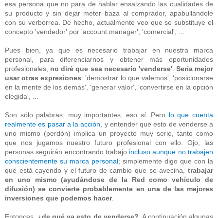
esa persona que no para de hablar ensalzando las cualidades de
su producto y sin dejar meter baza al comprador, apabullándole
con su verborrea. De hecho, actualmente veo que se substituye el
concepto 'vendedor' por 'account manager', 'comercial', ...
Pues bien, ya que es necesario trabajar en nuestra marca
personal, para diferenciarnos y obtener más oportunidades
profesionales,
no diré que sea necesario 'venderse'
.
Sería mejor
usar otras expresiones
: 'demostrar lo que valemos', 'posicionarse
en la mente de los demás', 'generar valor', 'convertirse en la opción
elegida', ...
Son sólo palabras; muy importantes, eso sí. Pero
lo que cuenta
realmente es pasar a la acción
, y entender que esto de venderse a
uno mismo (perdón) implica un proyecto muy serio, tanto como
que nos jugamos nuestro futuro profesional con ello. Ojo, las
personas seguirán encontrando trabajo
incluso aunque no trabajen
conscientemente su marca personal
; simplemente digo que con la
que está cayendo y el futuro de cambio que se avecina,
trabajar
en uno mismo (ayudándose de la Red como vehículo de
difusión) se convierte probablemente en una de las mejores
inversiones que podemos hacer
.
Entonces,
¿de qué va esto de venderse?
. A continuación algunas