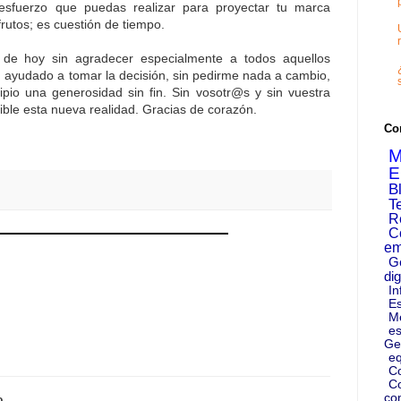
esfuerzo que puedas realizar para proyectar tu marca
rutos; es cuestión de tiempo.
 de hoy sin agradecer especialmente a todos aquellos
 ayudado a tomar la decisión, sin pedirme nada a cambio,
pio una generosidad sin fin. Sin vosotr@s y sin vuestra
sible esta nueva realidad. Gracias de corazón.
Co
M
E
B
T
R
C
em
G
dig
In
Es
M
es
Ge
eq
C
Co
co
...