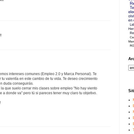
Re
Te
ele
olv
en 
Li
Her
Re
!
Ca
Mar
RO
Ar
mos intereses comunes (Empleo 2.0 y Marca Personal). Te
por tu valentía en este cambio de tu vida. Te deseo crecimiento
sin duda conseguirás.
 la que suelo cerrar mis clases sobre empleo "No hay viento
Sit
e a donde va" pero tú si pareces tener muy claro tu objetivo.
!