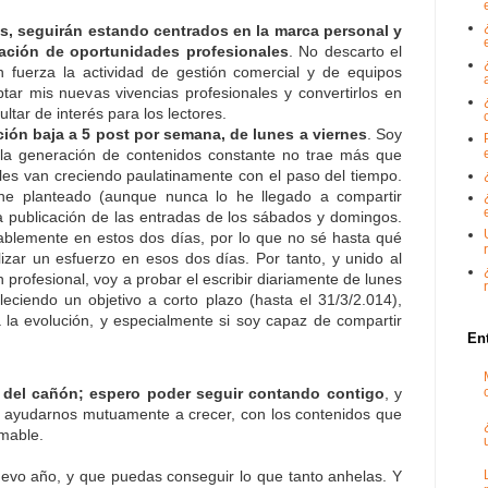
s, seguirán estando centrados en la marca personal y
ración de oportunidades profesionales
. No descarto el
 fuerza la actividad de gestión comercial y de equipos
r mis nuevas vivencias profesionales y convertirlos en
tar de interés para los lectores.
ción baja a 5 post por semana, de lunes a viernes
. Soy
 la generación de contenidos constante no trae más que
les van creciendo paulatinamente con el paso del tiempo.
he planteado (aunque nunca lo he llegado a compartir
 la publicación de las entradas de los sábados y domingos.
tablemente en estos dos días, por lo que no sé hasta qué
alizar un esfuerzo en esos dos días. Por tanto, y unido al
profesional, voy a probar el escribir diariamente de lunes
leciendo un objetivo a corto plazo (hasta el 31/3/2.014),
 la evolución, y especialmente si soy capaz de compartir
En
e del cañón;
espero poder seguir contando contigo
, y
e ayudarnos mutuamente a crecer, con los contenidos que
imable.
uevo año, y que puedas conseguir lo que tanto anhelas. Y