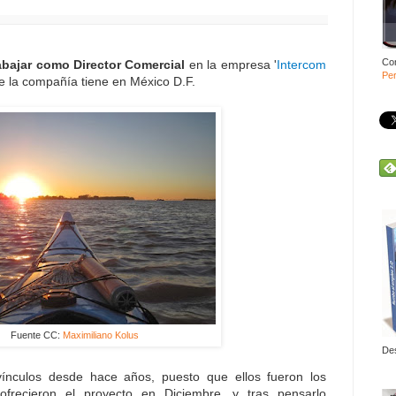
Co
abajar como Director Comercial
en la empresa '
Intercom
Per
ue la compañía tiene en México D.F.
Fuente CC:
Maximiliano Kolus
De
ínculos desde hace años, puesto que ellos fueron los
ofrecieron el proyecto en Diciembre, y tras pensarlo