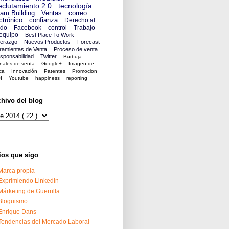
clutamiento 2.0
tecnología
am Building
Ventas
correo
ctrónico
confianza
Derecho al
ido
Facebook
control
Trabajo
equipo
Best Place To Work
derazgo
Nuevos Productos
Forecast
ramientas de Venta
Proceso de venta
sponsabilidad
Twitter
Burbuja
nales de venta
Google+
Imagen de
ca
Innovación
Patentes
Promocion
I
Youtube
happiness
reporting
chivo del blog
ios que sigo
Marca propia
Exprimiendo LinkedIn
Márketing de Guerrilla
Bloguismo
Enrique Dans
Tendencias del Mercado Laboral