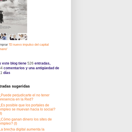
mprar
'El nuevo impulso del capital
mano'
 este blog tiene
526
entradas,
34
comentarios y una antigüedad de
11
días
tradas sugeridas
¿Puede perjudicarte el no tener
presencia en la Red?
¿Es posible que los portales de
empleo se muevan hacia lo social?
I)
¿Cómo ganan dinero los sites de
empleo? (I)
La brecha digital aumenta la