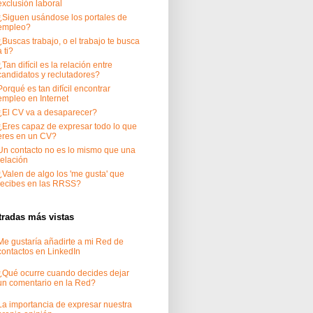
exclusión laboral
¿Siguen usándose los portales de
empleo?
¿Buscas trabajo, o el trabajo te busca
a ti?
¿Tan difícil es la relación entre
candidatos y reclutadores?
Porqué es tan difícil encontrar
empleo en Internet
¿El CV va a desaparecer?
¿Eres capaz de expresar todo lo que
eres en un CV?
Un contacto no es lo mismo que una
relación
¿Valen de algo los 'me gusta' que
recibes en las RRSS?
tradas más vistas
Me gustaría añadirte a mi Red de
contactos en LinkedIn
¿Qué ocurre cuando decides dejar
un comentario en la Red?
La importancia de expresar nuestra