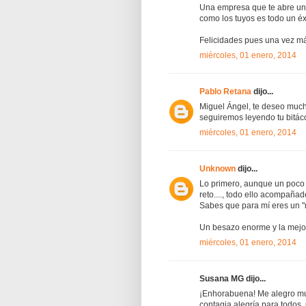
Una empresa que te abre una
como los tuyos es todo un éx
Felicidades pues una vez más
miércoles, 01 enero, 2014
Pablo Retana
dijo...
Miguel Ángel, te deseo much
seguiremos leyendo tu bitáco
miércoles, 01 enero, 2014
Unknown
dijo...
Lo primero, aunque un poco 
reto...., todo ello acompaña
Sabes que para mí eres un "
Un besazo enorme y la mejor
miércoles, 01 enero, 2014
Susana MG dijo...
¡Enhorabuena! Me alegro muc
contagia alegría para todos