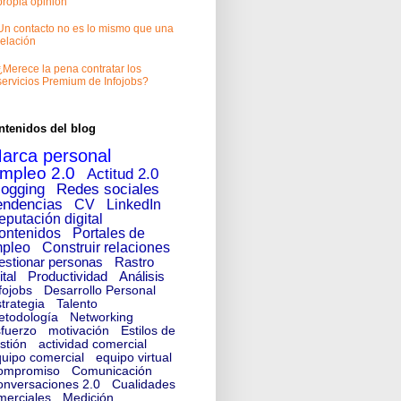
propia opinión
Un contacto no es lo mismo que una
relación
¿Merece la pena contratar los
servicios Premium de Infojobs?
ntenidos del blog
arca personal
mpleo 2.0
Actitud 2.0
logging
Redes sociales
endencias
CV
LinkedIn
eputación digital
ontenidos
Portales de
pleo
Construir relaciones
estionar personas
Rastro
ital
Productividad
Análisis
fojobs
Desarrollo Personal
trategia
Talento
etodología
Networking
fuerzo
motivación
Estilos de
stión
actividad comercial
uipo comercial
equipo virtual
ompromiso
Comunicación
nversaciones 2.0
Cualidades
merciales
Medición