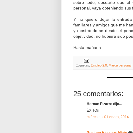
sobre todo, desearte que el 
personal, vaya obteniendo sus f
Y no quiero dejar la entrada
familiares y amigos que me han
y mostrándome desde el princi
objetividad, no hubiera sido po
Hasta mañana.
Etiquetas:
Empleo 2.0
,
Marca personal
25 comentarios:
Hernan Pizarro dijo...
ÉXITO¡¡¡
miércoles, 01 enero, 2014
Gustavo Higueras Nieto
dijo