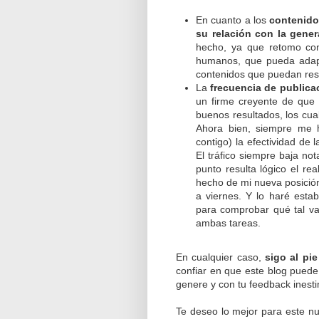
En cuanto a los
contenido
su relación con la gene
hecho, ya que retomo con
humanos, que pueda adapta
contenidos que puedan resul
La
frecuencia de publica
un firme creyente de que
buenos resultados, los cua
Ahora bien, siempre me 
contigo) la efectividad de
El tráfico siempre baja no
punto resulta lógico el re
hecho de mi nueva posición 
a viernes. Y lo haré estab
para comprobar qué tal va
ambas tareas.
En cualquier caso,
sigo al pi
confiar en que este blog pued
genere y con tu feedback inest
Te deseo lo mejor para este n