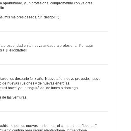
 oportunidad, y un profesional comprometido con valores
ito.
, mis mejores deseos, Sr Riesgo!!! :)
a prosperidad en tu nueva andadura profesional. Por aquí
ra. ¡Felicidades!
tarde, es desearte feliz año. Nuevo año, nuevo proyecto, nuevo
do de nuevas ilusiones y de nuevas energías.
must have" y que seguiré ahí de lunes a domingo.
 de las venturas.
hísimo por tus nuevos horizontes, el compartir tus "buenas",
. Cuento contigo para seguir alentándome, formándome,