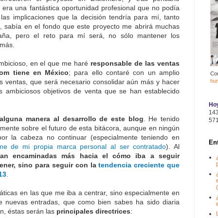
era una fantástica oportunidad profesional que no podía
las implicaciones que la decisión tendría para mí, tanto
, sabía en el fondo que este proyecto me abrirá muchas
ña, pero el reto para mí será, no sólo mantener los
 más.
mbicioso, en el que me haré
responsable de las ventas
com tiene en México
; para ello contaré con un amplio
Co
hu
 ventas, que será necesario consolidar aún más y hacer
os ambiciosos objetivos de venta que se han establecido
Hoy
14
 alguna manera al desarrollo de este blog
. He tenido
57
mente sobre el futuro de esta bitácora, aunque en ningún
 la cabeza no continuar (especialmente teniendo en
En
me de mi propia marca personal al ser contratado
). Al
iban encaminadas más hacia el cómo iba a seguir
ener, sino para seguir con la
tendencia creciente que
13
.
(
ticas en las que me iba a centrar, sino especialmente en
de nuevas entradas, que como bien sabes ha sido diaria
n, éstas serán las
principales directrices
: