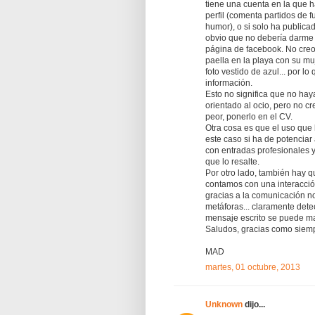
tiene una cuenta en la que 
perfil (comenta partidos de f
humor), o si solo ha publica
obvio que no debería darme 
página de facebook. No cre
paella en la playa con su mu
foto vestido de azul... por 
información.
Esto no significa que no hay
orientado al ocio, pero no cr
peor, ponerlo en el CV.
Otra cosa es que el uso que 
este caso si ha de potenciar 
con entradas profesionales 
que lo resalte.
Por otro lado, también hay q
contamos con una interacció
gracias a la comunicación no
metáforas... claramente dete
mensaje escrito se puede mal
Saludos, gracias como siemp
MAD
martes, 01 octubre, 2013
Unknown
dijo...