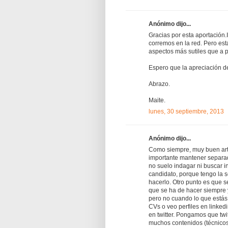
Anónimo dijo...
Gracias por esta aportación.
corremos en la red. Pero es
aspectos más sutiles que a
Espero que la apreciación d
Abrazo.
Maite.
lunes, 30 septiembre, 2013
Anónimo dijo...
Como siempre, muy buen art
importante mantener separad
no suelo indagar ni buscar i
candidato, porque tengo la 
hacerlo. Otro punto es que s
que se ha de hacer siempre 
pero no cuando lo que estás
CVs o veo perfiles en linked
en twitter. Pongamos que tw
muchos contenidos (técnicos 