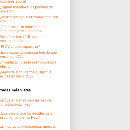
exclusión laboral
¿Siguen usándose los portales de
empleo?
¿Buscas trabajo, o el trabajo te busca
a ti?
¿Tan difícil es la relación entre
candidatos y reclutadores?
Porqué es tan difícil encontrar
empleo en Internet
¿El CV va a desaparecer?
¿Eres capaz de expresar todo lo que
eres en un CV?
Un contacto no es lo mismo que una
relación
¿Valen de algo los 'me gusta' que
recibes en las RRSS?
tradas más vistas
Me gustaría añadirte a mi Red de
contactos en LinkedIn
¿Qué ocurre cuando decides dejar
un comentario en la Red?
La importancia de expresar nuestra