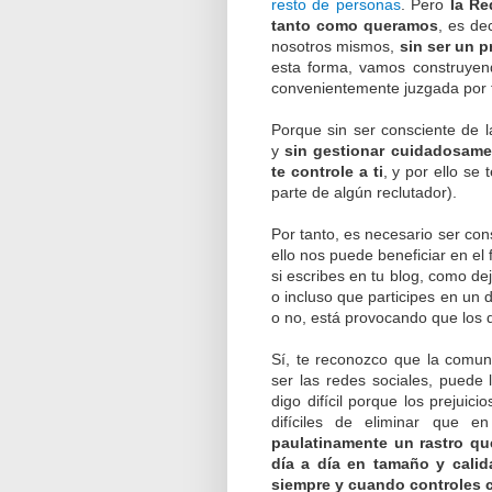
resto de personas
. Pero
la Re
tanto como queramos
, es de
nosotros mismos,
sin ser un 
esta forma, vamos construyen
convenientemente juzgada por 
Porque sin ser consciente de 
y
sin gestionar cuidadosamen
te controle a ti
, y por ello se
parte de algún reclutador).
Por tanto, es necesario ser co
ello nos puede beneficiar en e
si escribes en tu blog, como de
o incluso que participes en un 
o no, está provocando que los 
Sí, te reconozco que la comu
ser las redes sociales, puede l
digo difícil porque los preju
difíciles de eliminar que e
paulatinamente un rastro q
día a día en tamaño y calid
siempre y cuando controles 