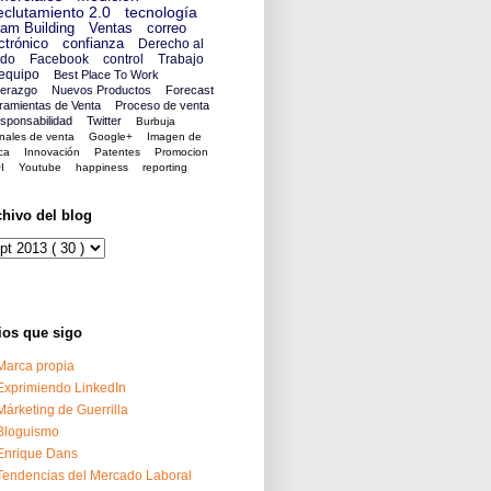
clutamiento 2.0
tecnología
am Building
Ventas
correo
ctrónico
confianza
Derecho al
ido
Facebook
control
Trabajo
equipo
Best Place To Work
derazgo
Nuevos Productos
Forecast
ramientas de Venta
Proceso de venta
sponsabilidad
Twitter
Burbuja
nales de venta
Google+
Imagen de
ca
Innovación
Patentes
Promocion
I
Youtube
happiness
reporting
chivo del blog
ios que sigo
Marca propia
Exprimiendo LinkedIn
Márketing de Guerrilla
Bloguismo
Enrique Dans
Tendencias del Mercado Laboral