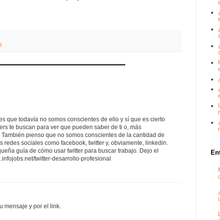
l
es que todavía no somos conscientes de ello y sí que es cierto
ers te buscan para ver que pueden saber de ti o, más
ti. También pienso que no somos conscientes de la cantidad de
 redes sociales como facebook, twitter y, obviamente, linkedin.
eña guía de cómo usar twitter para buscar trabajo. Dejo el
En
l.infojobs.net/twitter-desarrollo-profesional
u mensaje y por el link.