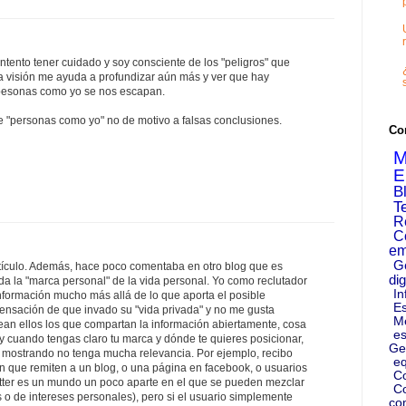
Intento tener cuidado y soy consciente de los "peligros" que
ta visión me ayuda a profundizar aún más y ver que hay
 pesonas como yo se nos escapan.
e "personas como yo" no de motivo a falsas conclusiones.
Co
M
E
B
T
R
C
em
G
ículo. Además, hace poco comentaba en otro blog que es
dig
a la "marca personal" de la vida personal. Yo como reclutador
In
nformación mucho más allá de lo que aporta el posible
Es
sensación de que invado su "vida privada" y no me gusta
M
ean ellos los que compartan la información abiertamente, cosa
es
y cuando tengas claro tu marca y dónde te quieres posicionar,
Ge
 mostrando no tenga mucha relevancia. Por ejemplo, recibo
eq
in que remiten a un blog, o una página en facebook, o usuarios
C
itter es un mundo un poco aparte en el que se pueden mezclar
Co
o de intereses personales), pero si el usuario simplemente
co