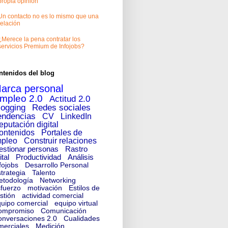
propia opinión
Un contacto no es lo mismo que una
relación
¿Merece la pena contratar los
servicios Premium de Infojobs?
ntenidos del blog
arca personal
mpleo 2.0
Actitud 2.0
logging
Redes sociales
endencias
CV
LinkedIn
eputación digital
ontenidos
Portales de
pleo
Construir relaciones
estionar personas
Rastro
ital
Productividad
Análisis
fojobs
Desarrollo Personal
trategia
Talento
etodología
Networking
fuerzo
motivación
Estilos de
stión
actividad comercial
uipo comercial
equipo virtual
ompromiso
Comunicación
nversaciones 2.0
Cualidades
merciales
Medición