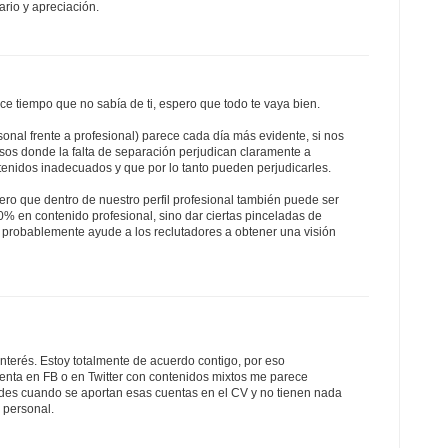
rio y apreciación.
e tiempo que no sabía de ti, espero que todo te vaya bien.
sonal frente a profesional) parece cada día más evidente, si nos
sos donde la falta de separación perjudican claramente a
tenidos inadecuados y que por lo tanto pueden perjudicarles.
ro que dentro de nuestro perfil profesional también puede ser
0% en contenido profesional, sino dar ciertas pinceladas de
o probablemente ayude a los reclutadores a obtener una visión
interés. Estoy totalmente de acuerdo contigo, por eso
nta en FB o en Twitter con contenidos mixtos me parece
des cuando se aportan esas cuentas en el CV y no tienen nada
a personal.