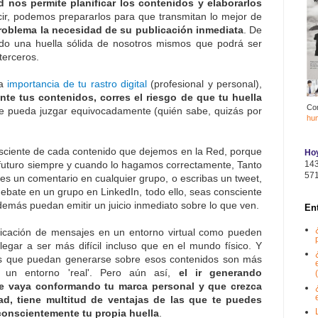
d nos permite planificar los contenidos y elaborarlos
cir, podemos prepararlos para que transmitan lo mejor de
problema la necesidad de su publicación inmediata
. De
do una huella sólida de nosotros mismos que podrá ser
terceros.
la
importancia de tu rastro digital
(profesional y personal),
te tus contenidos, corres el riesgo de que tu huella
Co
 te pueda juzgar equivocadamente (quién sabe, quizás por
hu
nsciente de cada contenido que dejemos en la Red, porque
Hoy
14
l futuro siempre y cuando lo hagamos correctamente, Tanto
57
jes un comentario en cualquier grupo, o escribas un tweet,
debate en un grupo en LinkedIn, todo ello, seas consciente
demás puedan emitir un juicio inmediato sobre lo que ven.
En
nicación de mensajes en un entorno virtual como pueden
legar a ser más difícil incluso que en el mundo físico. Y
icios que puedan generarse sobre esos contenidos son más
n un entorno 'real'. Pero aún así,
el ir generando
(
ue vaya conformando tu marca personal y que crezca
ad, tiene multitud de ventajas de las que te puedes
conscientemente tu propia huella
.