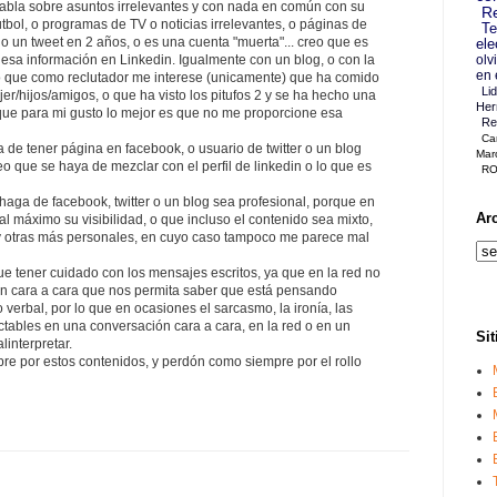
habla sobre asuntos irrelevantes y con nada en común con su
Re
utbol, o programas de TV o noticias irrelevantes, o páginas de
Te
do un tweet en 2 años, o es una cuenta "muerta"... creo que es
ele
esa información en Linkedin. Igualmente con un blog, o con la
olv
en 
o que como reclutador me interese (unicamente) que ha comido
Li
jer/hijos/amigos, o que ha visto los pitufos 2 y se ha hecho una
Her
lo que para mi gusto lo mejor es que no me proporcione esa
Re
Ca
a de tener página en facebook, o usuario de twitter o un blog
Mar
eo que se haya de mezclar con el perfil de linkedin o lo que es
RO
haga de facebook, twitter o un blog sea profesional, porque en
Ar
al máximo su visibilidad, o que incluso el contenido sea mixto,
y otras más personales, en cuyo caso tampoco me parece mal
ue tener cuidado con los mensajes escritos, ya que en la red no
n cara a cara que nos permita saber que está pensando
 verbal, por lo que en ocasiones el sarcasmo, la ironía, las
ctables en una conversación cara a cara, en la red o en un
Sit
interpretar.
re por estos contenidos, y perdón como siempre por el rollo