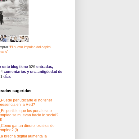
mprar
'El nuevo impulso del capital
mano'
 este blog tiene
526
entradas,
34
comentarios y una antigüedad de
11
días
tradas sugeridas
¿Puede perjudicarte el no tener
presencia en la Red?
¿Es posible que los portales de
empleo se muevan hacia lo social?
I)
¿Cómo ganan dinero los sites de
empleo? (I)
La brecha digital aumenta la