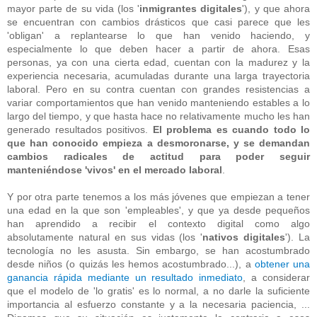
mayor parte de su vida (los '
inmigrantes digitales
'), y que ahora
se encuentran con cambios drásticos que casi parece que les
'obligan' a replantearse lo que han venido haciendo, y
especialmente lo que deben hacer a partir de ahora. Esas
personas, ya con una cierta edad, cuentan con la madurez y la
experiencia necesaria, acumuladas durante una larga trayectoria
laboral. Pero en su contra cuentan con grandes resistencias a
variar comportamientos que han venido manteniendo estables a lo
largo del tiempo, y que hasta hace no relativamente mucho les han
generado resultados positivos.
El problema es cuando todo lo
que han conocido empieza a desmoronarse, y se demandan
cambios radicales de actitud para poder seguir
manteniéndose 'vivos' en el mercado laboral
.
Y por otra parte tenemos a los más jóvenes que empiezan a tener
una edad en la que son 'empleables', y que ya desde pequeños
han aprendido a recibir el contexto digital como algo
absolutamente natural en sus vidas (los '
nativos digitales
'). La
tecnología no les asusta. Sin embargo, se han acostumbrado
desde niños (o quizás les hemos acostumbrado...), a
obtener una
ganancia rápida mediante un resultado inmediato
, a considerar
que el modelo de 'lo gratis' es lo normal, a no darle la suficiente
importancia al esfuerzo constante y a la necesaria paciencia, ...