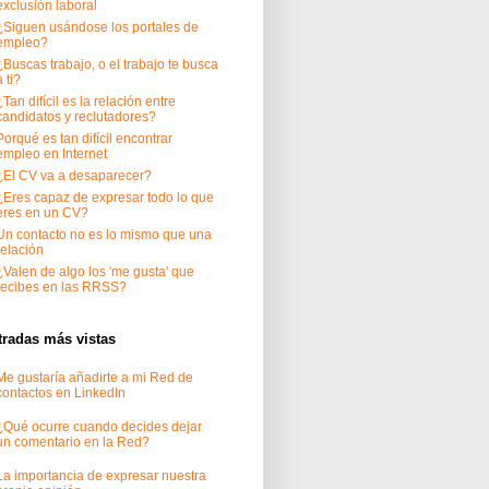
exclusión laboral
¿Siguen usándose los portales de
empleo?
¿Buscas trabajo, o el trabajo te busca
a ti?
¿Tan difícil es la relación entre
candidatos y reclutadores?
Porqué es tan difícil encontrar
empleo en Internet
¿El CV va a desaparecer?
¿Eres capaz de expresar todo lo que
eres en un CV?
Un contacto no es lo mismo que una
relación
¿Valen de algo los 'me gusta' que
recibes en las RRSS?
tradas más vistas
Me gustaría añadirte a mi Red de
contactos en LinkedIn
¿Qué ocurre cuando decides dejar
un comentario en la Red?
La importancia de expresar nuestra