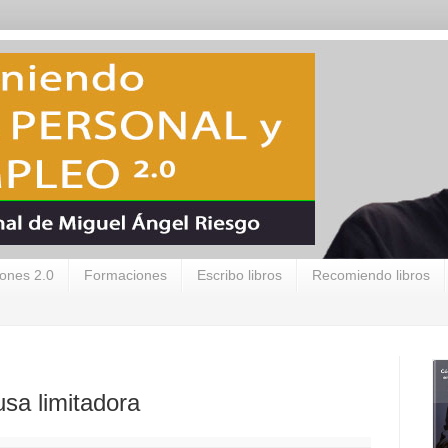
ones 2.0
Formaciones
Escribo libros
Recomiendo libros
sa limitadora