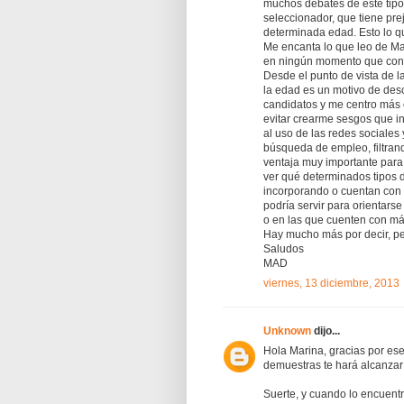
muchos debates de este tipo
seleccionador, que tiene prej
determinada edad. Esto lo q
Me encanta lo que leo de Ma
en ningún momento que cons
Desde el punto de vista de l
la edad es un motivo de desca
candidatos y me centro más 
evitar crearme sesgos que i
al uso de las redes sociales
búsqueda de empleo, filtran
ventaja muy importante para
ver qué determinados tipos 
incorporando o cuentan con 
podría servir para orientar
o en las que cuenten con má
Hay mucho más por decir, pe
Saludos
MAD
viernes, 13 diciembre, 2013
Unknown
dijo...
Hola Marina, gracias por es
demuestras te hará alcanzar 
Suerte, y cuando lo encuentr