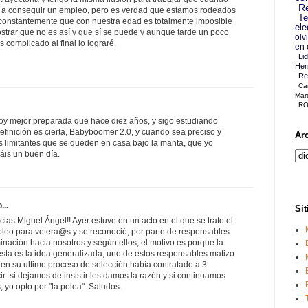
Re
y a conseguir un empleo, pero es verdad que estamos rodeados
Te
 constantemente que con nuestra edad es totalmente imposible
ele
strar que no es así y que sí se puede y aunque tarde un poco
olv
complicado al final lo lograré.
en 
Li
Her
Re
Ca
Mar
RO
oy mejor preparada que hace diez años, y sigo estudiando
efinición es cierta, Babyboomer 2.0, y cuando sea preciso y
Ar
Los limitantes que se queden en casa bajo la manta, que yo
áis un buen día.
...
Sit
ias Miguel Ángel!! Ayer estuve en un acto en el que se trato el
eo para vetera@s y se reconoció, por parte de responsables
nación hacia nosotros y según ellos, el motivo es porque la
esta es la idea generalizada; uno de estos responsables matizo
 en su ultimo proceso de selección había contratado a 3
r: si dejamos de insistir les damos la razón y si continuamos
, yo opto por "la pelea". Saludos.