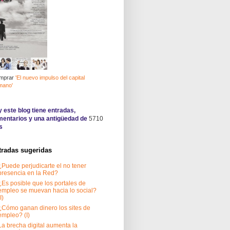
mprar
'El nuevo impulso del capital
mano'
 este blog tiene
entradas,
entarios y una antigüedad de
5710
s
tradas sugeridas
¿Puede perjudicarte el no tener
presencia en la Red?
¿Es posible que los portales de
empleo se muevan hacia lo social?
I)
¿Cómo ganan dinero los sites de
empleo? (I)
La brecha digital aumenta la