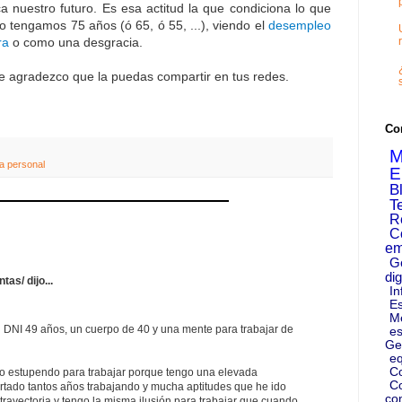
a nuestro futuro. Es esa actitud la que condiciona lo que
tengamos 75 años (ó 65, ó 55, ...), viendo el
desempleo
ra
o como una desgracia.
te agradezco que la puedas compartir en tus redes.
Co
M
a personal
E
B
T
R
C
em
G
dig
as/ dijo...
In
Es
M
i DNI 49 años, un cuerpo de 40 y una mente para trabajar de
es
Ge
eq
C
o estupendo para trabajar porque tengo una elevada
Co
tado tantos años trabajando y mucha aptitudes que he ido
co
 trayectoria y tengo la misma ilusión para trabajar que cuando