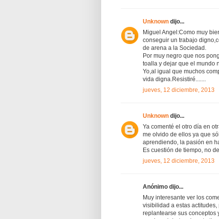
Unknown
dijo...
Miguel Angel:Como muy bien
conseguir un trabajo digno,
de arena a la Sociedad.
Por muy negro que nos ponga
toalla y dejar que el mundo 
Yo,al igual que muchos comp
vida digna.Resistiré.......
jueves, 12 diciembre, 2013
Unknown
dijo...
Ya comenté el otro día en ot
me olvido de ellos ya que sól
aprendiendo, la pasión en ha
Es cuestión de tiempo, no d
jueves, 12 diciembre, 2013
Anónimo dijo...
Muy interesante ver los com
visibilidad a estas actitude
replantearse sus conceptos y