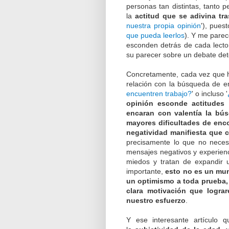
personas tan distintas, tanto 
la
actitud que se adivina tr
nuestra propia opinión
'), pues
que pueda leerlos
). Y me parec
esconden detrás de cada lecto
su parecer sobre un debate de
Concretamente, cada vez que h
relación con la búsqueda de em
encuentren trabajo?
' o incluso '
opinión esconde actitudes 
encaran con valentía la bús
mayores dificultades de enc
negatividad manifiesta que c
precisamente lo que no neces
mensajes negativos y experien
miedos y tratan de expandir 
importante,
esto no es un mu
un optimismo a toda prueba,
clara motivación que logr
nuestro esfuerzo
.
Y ese interesante artículo 