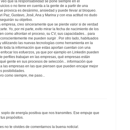
 veo que la responsabilidad se pone siempre en el
uicios o no tiene en cuenta a la gente de a partir de una
ue provoca es desánimo, ansiedad y puede llevar al bloqueo.
ri Paz, Gustavo, José, Ana y Marina y con esa actitud no dudo
eguirán su objetivo.
a empresa, creo sinceramente que se pierde valor si de verdad
rte. Yo, por mi parte, evito mirar la fecha de nacimiento de los
en como afrontan el proceso, su CV, sus capacidades... para
nconscientemente me pueden surgir . Por otro lado, habituados
 y utilizando las nuevas tecnologías como herramienta en la
do toda la información que estas aportan cuentan con una
 enfocar los esfuerzos, ya que por ejemplo en Linkedin pueden
de perfiles trabajan en las empresas, qué empresas están
qué gente en sus procesos de selección... información que
se a las empresas en las que piensen que pueden encajar mejor
s posibilidades.
ro como siempre, me paso...
e soplo de energía positiva que nos transmites. Ese empuje que
tus propósitos.
es no te olvides de comentarnos la buena noticia!.