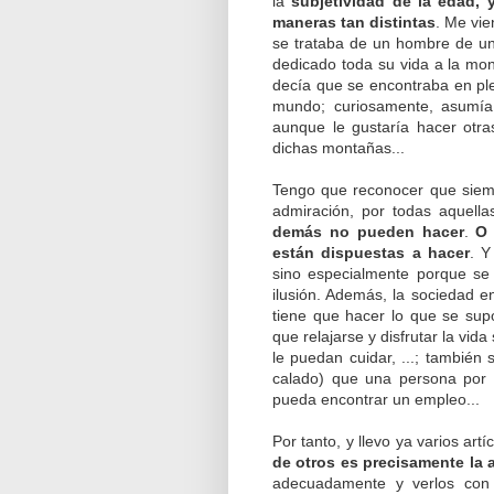
la
subjetividad de la edad,
maneras tan distintas
. Me vie
se trataba de un hombre de u
dedicado toda su vida a la mont
decía que se encontraba en ple
mundo; curiosamente, asumía
aunque le gustaría hacer otra
dichas montañas...
Tengo que reconocer que siemp
admiración, por todas aquell
demás no pueden hacer
.
O 
están dispuestas a hacer
. Y
sino especialmente porque se 
ilusión. Además, la sociedad 
tiene que hacer lo que se supo
que relajarse y disfrutar la v
le puedan cuidar, ...; tambié
calado) que una persona por 
pueda encontrar un empleo...
Por tanto, y llevo ya varios ar
de otros es precisamente la 
adecuadamente y verlos con 