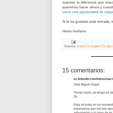
suponer la diferencia que marc
queremos hacer ahora y cuando 
como una oportunidad de mejo
Si te ha gustado esta entrada, 
Hasta mañana.
Etiquetas:
Actitud 2.0
,
Empleo 2.0
,
Marc
15 comentarios:
es.linkedin.com/in/marinacint
Hola Miguel Ángel,
Tienes razón, yo tengo en m
30.
Para mí estoy en un moment
experiencia que me han apor
adquiriendo a lo largo de mi