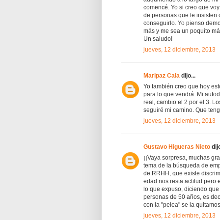
comencé. Yo si creo que vo
de personas que te insisten
conseguirlo. Yo pienso demo
más y me sea un poquito más 
Un saludo!
jueves, 12 diciembre, 2013
Maripaz Cala
dijo...
Yo también creo que hoy est
para lo que vendrá. Mi autod
real, cambio el 2 por el 3. 
seguiré mi camino. Que teng
jueves, 12 diciembre, 2013
Gustavo Higueras Nieto
dijo
¡¡Vaya sorpresa, muchas grac
tema de la búsqueda de empl
de RRHH, que existe discrimi
edad nos resta actitud pero 
lo que expuso, diciendo que
personas de 50 años, es deci
con la "pelea" se la quitamos
jueves, 12 diciembre, 2013