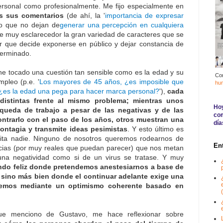
personal como profesionalmente. Me fijo especialmente en
as sus comentarios
(de ahí, la '
importancia de expresar
to que no dejan de
generar una percepción en cualquiera
e muy esclarecedor la gran variedad de caracteres que se
r que decide exponerse en público y dejar constancia de
terminado.
e tocado una cuestión tan sensible como es la edad y su
Co
pleo (p.e. '
Los mayores de 45 años, ¿es imposible que
hu
¿es la edad una pega para hacer marca personal?
'),
cada
distintas frente al mismo problema; mientras unos
Hoy
queda de trabajo a pesar de las negativas y de las
com
ontrarlo con el paso de los años, otros muestran una
día
ontagia y transmite ideas pesimistas
. Y esto último es
ita nadie. Ninguno de nosotros queremos rodearnos de
En
cias (por muy reales que puedan parecer) que nos metan
una negatividad como si de un virus se tratase. Y muy
ndo feliz donde pretendemos anestesiarnos a base de
 sino más bien donde el continuar adelante exige una
aremos mediante un optimismo coherente basado en
(
que menciono de Gustavo, me hace reflexionar sobre