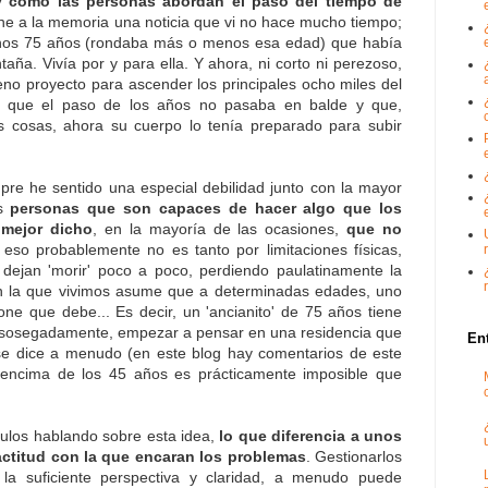
 y cómo las personas abordan el paso del tiempo de
ne a la memoria una noticia que vi no hace mucho tiempo;
nos 75 años (rondaba más o menos esa edad) que había
aña. Vivía por y para ella. Y ahora, ni corto ni perezoso,
no proyecto para ascender los principales ocho miles del
 que el paso de los años no pasaba en balde y que,
s cosas, ahora su cuerpo lo tenía preparado para subir
re he sentido una especial debilidad junto con la mayor
as
personas que son capaces de hacer algo que los
mejor dicho
, en la mayoría de las ocasiones,
que no
 eso probablemente no es tanto por limitaciones físicas,
dejan 'morir' poco a poco, perdiendo paulatinamente la
en la que vivimos asume que a determinadas edades, uno
ne que debe... Es decir, un 'ancianito' de 75 años tiene
ida sosegadamente, empezar a pensar en una residencia que
En
n se dice a menudo (en este blog hay comentarios de este
encima de los 45 años es prácticamente imposible que
tículos hablando sobre esta idea,
lo que diferencia a unos
actitud con la que encaran los problemas
. Gestionarlos
la suficiente perspectiva y claridad, a menudo puede