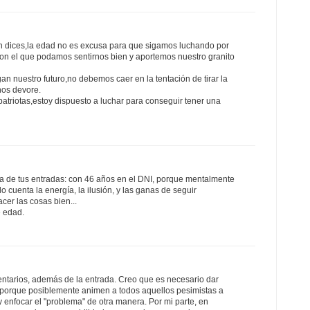
 dices,la edad no es excusa para que sigamos luchando por
con el que podamos sentirnos bien y aportemos nuestro granito
n nuestro futuro,no debemos caer en la tentación de tirar la
nos devore.
atriotas,estoy dispuesto a luchar para conseguir tener una
ra de tus entradas: con 46 años en el DNI, porque mentalmente
o cuenta la energía, la ilusión, y las ganas de seguir
cer las cosas bien...
e edad.
entarios, además de la entrada. Creo que es necesario dar
s, porque posiblemente animen a todos aquellos pesimistas a
 enfocar el "problema" de otra manera. Por mi parte, en