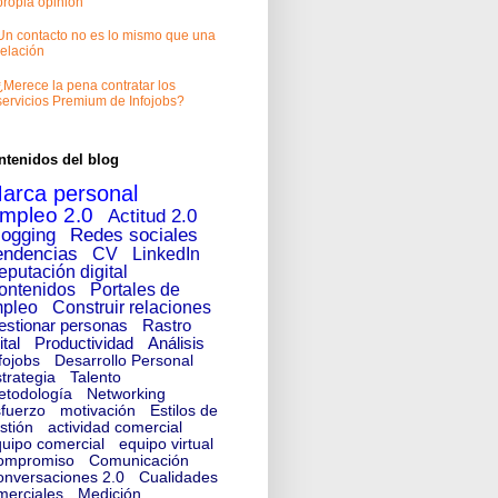
propia opinión
Un contacto no es lo mismo que una
relación
¿Merece la pena contratar los
servicios Premium de Infojobs?
ntenidos del blog
arca personal
mpleo 2.0
Actitud 2.0
logging
Redes sociales
endencias
CV
LinkedIn
eputación digital
ontenidos
Portales de
pleo
Construir relaciones
estionar personas
Rastro
ital
Productividad
Análisis
fojobs
Desarrollo Personal
trategia
Talento
etodología
Networking
fuerzo
motivación
Estilos de
stión
actividad comercial
uipo comercial
equipo virtual
ompromiso
Comunicación
nversaciones 2.0
Cualidades
merciales
Medición