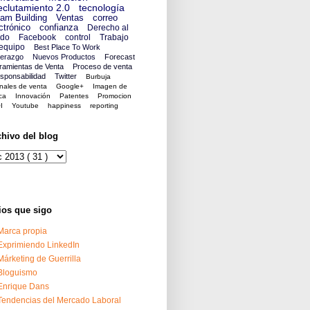
clutamiento 2.0
tecnología
am Building
Ventas
correo
ctrónico
confianza
Derecho al
ido
Facebook
control
Trabajo
equipo
Best Place To Work
derazgo
Nuevos Productos
Forecast
ramientas de Venta
Proceso de venta
sponsabilidad
Twitter
Burbuja
nales de venta
Google+
Imagen de
ca
Innovación
Patentes
Promocion
I
Youtube
happiness
reporting
chivo del blog
ios que sigo
Marca propia
Exprimiendo LinkedIn
Márketing de Guerrilla
Bloguismo
Enrique Dans
Tendencias del Mercado Laboral