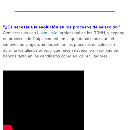
______________________________________
"¿Es necesaria la evolución en los procesos de selección?"
.
Conversación con
Luján Ilario
, profesional de los RRHH, y experta
en procesos de Outplacement, en la que debatimos sobre el
inmovilismo y rigidez imperante en los procesos de selección
durante los últimos años, y que hacen necesario un cambio de
hábitos tanto en los candidatos como en los reclutadores.