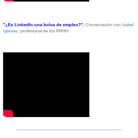
"¿Es LinkedIn una bolsa de empleo?".
Conversación con
Isabel
Iglesias
, profesional de los RRHH.
______________________________________