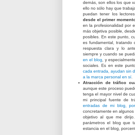
demás, son ellos los que va
ello no sólo hay que traba
puedan tener los lectore
desde el primer moment
en la profesionalidad por 
más objetiva posible, desde
posibles. En este punto, c
es fundamental, tratando 
respuesta clara y lo ant
siempre y cuando se pueda
en el blog
, y especialment
sociales. Es en este pun
cada entrada, ayudan sin 
a la marca personal en sí
.
Atracción de tráfico cua
aunque este proceso puede 
tenga el mayor nivel de cua
mi principal fuente de t
entradas de mi blog, po
concretamente en algunos 
objetivo al que me dirijo
parámetros el blog que 
estancia en el blog, porcent