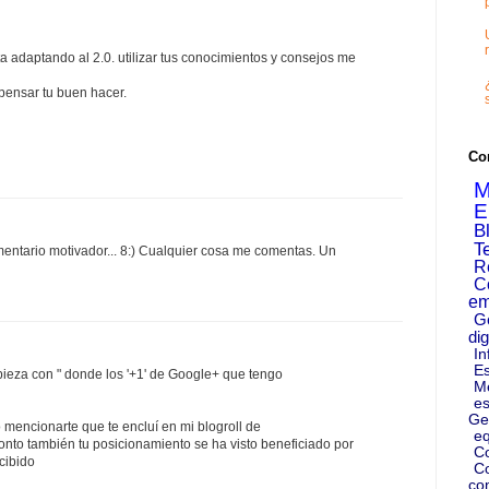
 adaptando al 2.0. utilizar tus conocimientos y consejos me
pensar tu buen hacer.
Co
M
E
B
T
mentario motivador... 8:) Cualquier cosa me comentas. Un
R
C
em
G
dig
In
Es
pieza con " donde los '+1' de Google+ que tengo
M
es
Ge
mencionarte que te encluí en mi blogroll de
eq
onto también tu posicionamiento se ha visto beneficiado por
C
cibido
Co
co