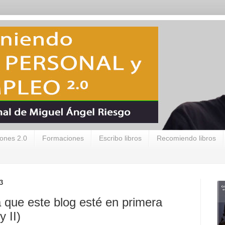
ones 2.0
Formaciones
Escribo libros
Recomiendo libros
3
que este blog esté en primera
 II)