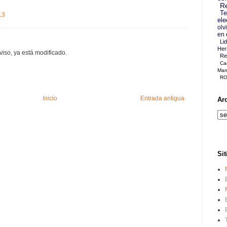
Re
Te
13
ele
olv
en 
Li
Her
viso, ya está modificado.
Re
Ca
Mar
RO
Inicio
Entrada antigua
Ar
Sit