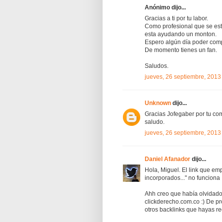
Anónimo dijo...
Gracias a ti por tu labor.
Como profesional que se esta
esta ayudando un monton.
Espero algún día poder com
De momento tienes un fan.
Saludos.
jueves, 26 septiembre, 2013
Unknown
dijo...
Gracias Jofegaber por tu co
saludo.
jueves, 26 septiembre, 2013
Daniel Afanador
dijo...
Hola, Miguel. El link que em
incorporados..." no funciona
Ahh creo que había olvidado 
clickderecho.com.co :) De pr
otros backlinks que hayas re