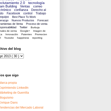
clutamiento 2.0
tecnología
am Building
Ventas
correo
ctrónico
confianza
Derecho al
ido
Facebook
control
Trabajo
equipo
Best Place To Work
derazgo
Nuevos Productos
Forecast
ramientas de Venta
Proceso de venta
sponsabilidad
Twitter
Burbuja
nales de venta
Google+
Imagen de
ca
Innovación
Patentes
Promocion
I
Youtube
happiness
reporting
chivo del blog
ios que sigo
Marca propia
Exprimiendo LinkedIn
Márketing de Guerrilla
Bloguismo
Enrique Dans
Tendencias del Mercado Laboral