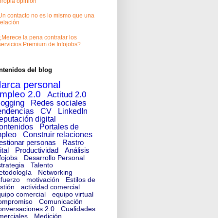
propia opinión
Un contacto no es lo mismo que una
relación
¿Merece la pena contratar los
servicios Premium de Infojobs?
ntenidos del blog
arca personal
mpleo 2.0
Actitud 2.0
logging
Redes sociales
endencias
CV
LinkedIn
eputación digital
ontenidos
Portales de
pleo
Construir relaciones
estionar personas
Rastro
ital
Productividad
Análisis
fojobs
Desarrollo Personal
trategia
Talento
etodología
Networking
fuerzo
motivación
Estilos de
stión
actividad comercial
uipo comercial
equipo virtual
ompromiso
Comunicación
nversaciones 2.0
Cualidades
merciales
Medición