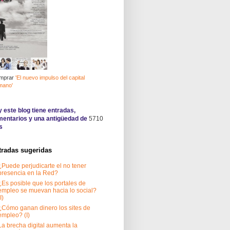
mprar
'El nuevo impulso del capital
mano'
 este blog tiene
entradas,
entarios y una antigüedad de
5710
s
tradas sugeridas
¿Puede perjudicarte el no tener
presencia en la Red?
¿Es posible que los portales de
empleo se muevan hacia lo social?
I)
¿Cómo ganan dinero los sites de
empleo? (I)
La brecha digital aumenta la