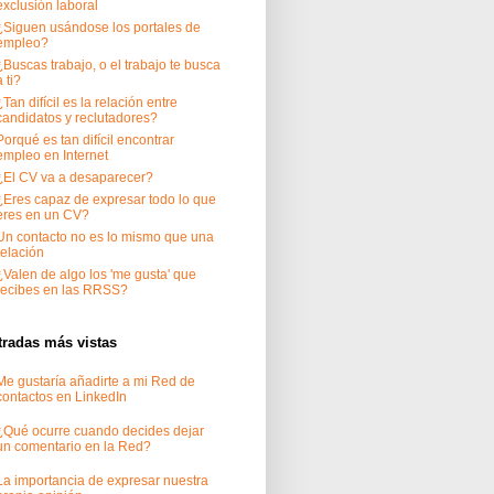
exclusión laboral
¿Siguen usándose los portales de
empleo?
¿Buscas trabajo, o el trabajo te busca
a ti?
¿Tan difícil es la relación entre
candidatos y reclutadores?
Porqué es tan difícil encontrar
empleo en Internet
¿El CV va a desaparecer?
¿Eres capaz de expresar todo lo que
eres en un CV?
Un contacto no es lo mismo que una
relación
¿Valen de algo los 'me gusta' que
recibes en las RRSS?
tradas más vistas
Me gustaría añadirte a mi Red de
contactos en LinkedIn
¿Qué ocurre cuando decides dejar
un comentario en la Red?
La importancia de expresar nuestra