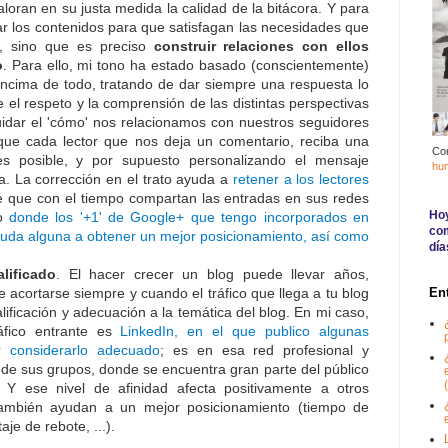
loran en su justa medida la calidad de la bitácora. Y para
jar los contenidos para que satisfagan las necesidades que
s, sino que es preciso
construir relaciones con ellos
o
. Para ello, mi tono ha estado basado (conscientemente)
encima de todo, tratando de dar siempre una respuesta lo
 el respeto y la comprensión de las distintas perspectivas
uidar el 'cómo' nos relacionamos con nuestros seguidores
que cada lector que nos deja un comentario, reciba una
Co
es posible, y por supuesto personalizando el mensaje
hu
. La corrección en el trato ayuda a
retener a los lectores
e que con el tiempo compartan las entradas en sus redes
Hoy
to
donde los '+1' de Google+ que tengo incorporados en
com
duda alguna a obtener un mejor posicionamiento, así como
día
lificado
. El hacer crecer un blog puede llevar años,
acortarse siempre y cuando el tráfico que llega a tu blog
En
lificación y adecuación a la temática del blog. En mi caso,
ráfico entrante es
LinkedIn, en el que publico algunas
r considerarlo adecuado
; es en esa red profesional y
de sus grupos, donde se encuentra gran parte del público
(
. Y ese nivel de afinidad afecta positivamente a otros
también ayudan a un mejor posicionamiento (tiempo de
aje de rebote, ...).