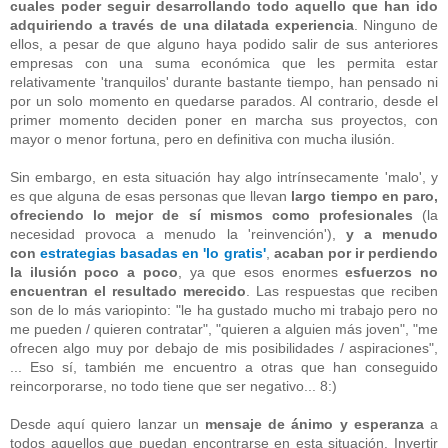
cuales poder seguir desarrollando todo aquello que han ido
adquiriendo a través de una dilatada experiencia
. Ninguno de
ellos, a pesar de que alguno haya podido salir de sus anteriores
empresas con una suma económica que les permita estar
relativamente 'tranquilos' durante bastante tiempo, han pensado ni
por un solo momento en quedarse parados. Al contrario, desde el
primer momento deciden poner en marcha sus proyectos, con
mayor o menor fortuna, pero en definitiva con mucha ilusión.
Sin embargo, en esta situación hay algo intrínsecamente 'malo', y
es que alguna de esas personas que llevan
largo tiempo en paro,
ofreciendo lo mejor de sí mismos como profesionales
(la
necesidad provoca a menudo la 'reinvención'),
y a menudo
con
estrategias basadas en 'lo gratis'
,
acaban por ir perdiendo
la ilusión poco a poco
, ya que esos enormes
esfuerzos no
encuentran el resultado merecido
. Las respuestas que reciben
son de lo más variopinto: "le ha gustado mucho mi trabajo pero no
me pueden / quieren contratar", "quieren a alguien más joven", "me
ofrecen algo muy por debajo de mis posibilidades / aspiraciones",
... Eso sí, también me encuentro a otras que han conseguido
reincorporarse, no todo tiene que ser negativo... 8:)
Desde aquí quiero lanzar un
mensaje de ánimo y esperanza
a
todos aquellos que puedan encontrarse en esta situación. Invertir