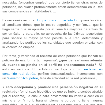
necesidad (encontrar empleo) que por cierto tienen otras miles de
personas, las cuales probablemente estén demostrando en la Red
sus competencias y habilidades?, ...
Es necesario recordar
lo que busca un reclutador
: quiere localizar
al candidato idóneo que le inspire seguridad y confianza, que le
haga sentir que su apuesta por él tiene las mayores garantías de
ser un éxito; y para ello, se aprovecha de las últimas tecnologías
para sacarle el mayor partido posible a la Red, detectando y
analizando los perfiles de los candidatos que pueden encajar con
la vacante de empleo.
Por tanto, y volviendo al reclamo de esas personas que lanzan su
petición de esa forma tan 'agresiva',
¿qué pensaríamos además
si, cuando se pincha en el perfil no encontramos nada?
. Sí,
esto es verídico. El reclutador se topa con un
reclamo sin
contenido real detrás
: perfiles desactualizados, incompletos, con
un
'elevator pitch' pobre
, falta de actividad en la red profesional, ...
Y
esto decepciona y produce una percepción negativa en el
reclutador
(en el caso hipotético de que se hubiera sentido atraído
por el reclamo), lo cual le hará obviamente no volver a caer en el
mismo error. Y no lo hará simplemente porque no tiene ninguna
necesidad, ya que el desalentador panorama actual provoca que