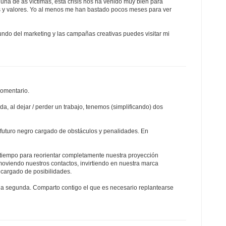
una de as víctimas, esta crisis nos ha venido muy bien para
 y valores. Yo al menos me han bastado pocos meses para ver
 mundo del marketing y las campañas creativas puedes visitar mi
comentario.
, al dejar / perder un trabajo, tenemos (simplificando) dos
n futuro negro cargado de obstáculos y penalidades. En
tiempo para reorientar completamente nuestra proyección
moviendo nuestros contactos, invirtiendo en nuestra marca
ro cargado de posibilidades.
la segunda. Comparto contigo el que es necesario replantearse