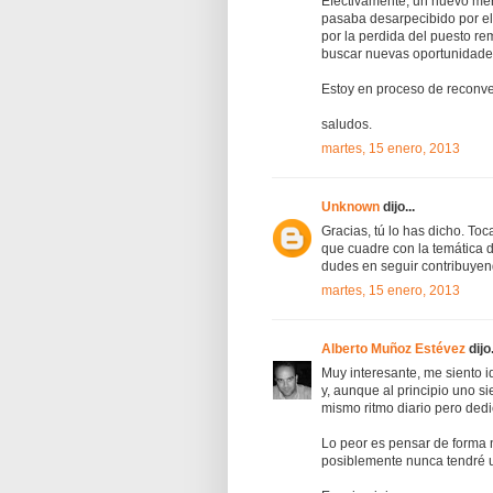
Efectivamente, un nuevo mer
pasaba desarpecibido por el 
por la perdida del puesto r
buscar nuevas oportunidades
Estoy en proceso de reconver
saludos.
martes, 15 enero, 2013
Unknown
dijo...
Gracias, tú lo has dicho. Toc
que cuadre con la temática d
dudes en seguir contribuyen
martes, 15 enero, 2013
Alberto Muñoz Estévez
dijo.
Muy interesante, me siento i
y, aunque al principio uno s
mismo ritmo diario pero dedi
Lo peor es pensar de forma 
posiblemente nunca tendré u