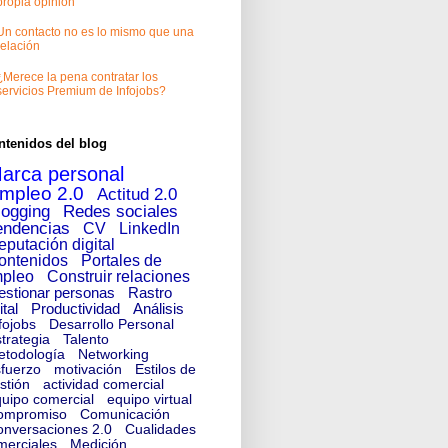
propia opinión
Un contacto no es lo mismo que una
relación
¿Merece la pena contratar los
servicios Premium de Infojobs?
ntenidos del blog
arca personal
mpleo 2.0
Actitud 2.0
logging
Redes sociales
endencias
CV
LinkedIn
eputación digital
ontenidos
Portales de
pleo
Construir relaciones
estionar personas
Rastro
ital
Productividad
Análisis
fojobs
Desarrollo Personal
trategia
Talento
etodología
Networking
fuerzo
motivación
Estilos de
stión
actividad comercial
uipo comercial
equipo virtual
ompromiso
Comunicación
nversaciones 2.0
Cualidades
merciales
Medición