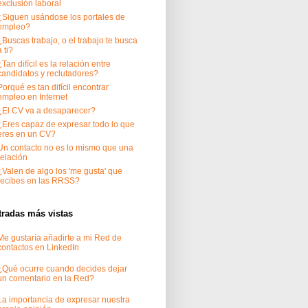
exclusión laboral
¿Siguen usándose los portales de
empleo?
¿Buscas trabajo, o el trabajo te busca
a ti?
¿Tan difícil es la relación entre
candidatos y reclutadores?
Porqué es tan difícil encontrar
empleo en Internet
¿El CV va a desaparecer?
¿Eres capaz de expresar todo lo que
eres en un CV?
Un contacto no es lo mismo que una
relación
¿Valen de algo los 'me gusta' que
recibes en las RRSS?
tradas más vistas
Me gustaría añadirte a mi Red de
contactos en LinkedIn
¿Qué ocurre cuando decides dejar
un comentario en la Red?
La importancia de expresar nuestra