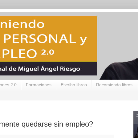
ones 2.0
Formaciones
Escribo libros
Recomiendo libros
almente quedarse sin empleo?