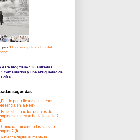
mprar
'El nuevo impulso del capital
mano'
 este blog tiene
526
entradas,
34
comentarios y una antigüedad de
11
días
tradas sugeridas
¿Puede perjudicarte el no tener
presencia en la Red?
¿Es posible que los portales de
empleo se muevan hacia lo social?
I)
¿Cómo ganan dinero los sites de
empleo? (I)
La brecha digital aumenta la