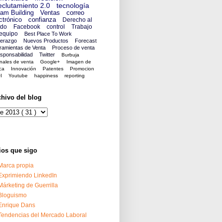
clutamiento 2.0
tecnología
am Building
Ventas
correo
ctrónico
confianza
Derecho al
ido
Facebook
control
Trabajo
equipo
Best Place To Work
derazgo
Nuevos Productos
Forecast
ramientas de Venta
Proceso de venta
sponsabilidad
Twitter
Burbuja
nales de venta
Google+
Imagen de
ca
Innovación
Patentes
Promocion
I
Youtube
happiness
reporting
chivo del blog
ios que sigo
Marca propia
Exprimiendo LinkedIn
Márketing de Guerrilla
Bloguismo
Enrique Dans
Tendencias del Mercado Laboral