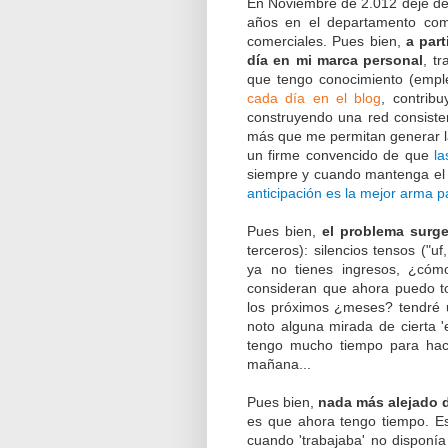
En Noviembre de 2.012 dejé de 
años en el departamento com
comerciales. Pues bien,
a par
día en mi marca personal
, t
que tengo conocimiento (emple
cada día en el blog
, contrib
construyendo una red consiste
más que me permitan generar la
un firme convencido de que
la
siempre y cuando mantenga el 
anticipación es la mejor arma 
Pues bien,
el problema surg
terceros): silencios tensos ("u
ya no tienes ingresos, ¿cómo
consideran que ahora puedo t
los próximos ¿meses? tendré una
noto alguna mirada de cierta '
tengo mucho tiempo para hace
mañana...
Pues bien,
nada más alejado d
es que ahora tengo tiempo. Es
cuando 'trabajaba' no disponía