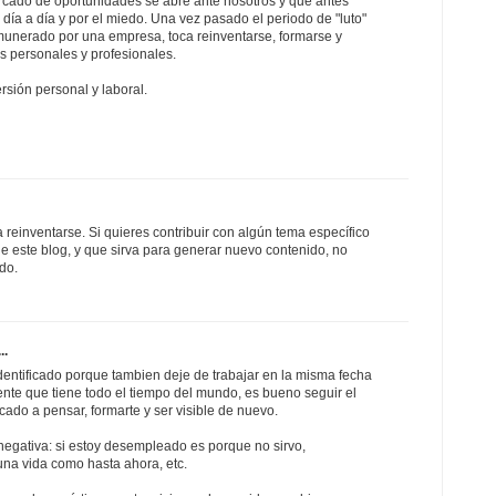
cado de oportunidades se abre ante nosotros y que antes
día a día y por el miedo. Una vez pasado el periodo de "luto"
emunerado por una empresa, toca reinventarse, formarse y
 personales y profesionales.
sión personal y laboral.
a reinventarse. Si quieres contribuir con algún tema específico
e este blog, y que sirva para generar nuevo contenido, no
do.
..
dentificado porque tambien deje de trabajar en la misma fecha
iente que tiene todo el tiempo del mundo, es bueno seguir el
cado a pensar, formarte y ser visible de nuevo.
negativa: si estoy desempleado es porque no sirvo,
na vida como hasta ahora, etc.