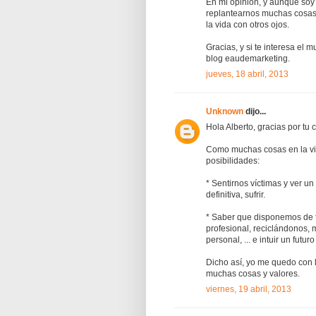
En mi opinion, y aunque soy 
replantearnos muchas cosas
la vida con otros ojos.
Gracias, y si te interesa el
blog eaudemarketing.
jueves, 18 abril, 2013
Unknown
dijo...
Hola Alberto, gracias por tu 
Como muchas cosas en la vida
posibilidades:
* Sentirnos víctimas y ver u
definitiva, sufrir.
* Saber que disponemos de 
profesional, reciclándonos, 
personal, ... e intuir un futu
Dicho así, yo me quedo con 
muchas cosas y valores.
viernes, 19 abril, 2013