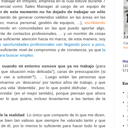
trabajar en Infojobs, empresa en la cual estuve durante 7
ercial como Sales Manager al cargo de un equipo de
tir de este momento no he dejado de trabajar un sólo
ratando de generar contenidos válidos en las áreas en las
o, marca personal, gestión de equipos, ...),
escribiendo
uyendo en comunidades en las que puedo aportar algo,
nte de contactos profesionales, ... y un montón de cosas
 suficiente atención hacia mi marca; de esta manera, soy
Co
s oportunidades profesionales van llegando poco a poco
,
hu
suficiente nivel de compromiso y de constancia, ya que
la
para buscar empleo
.
Hoy
e cuando mi entorno conoce que ya no trabajo
(para
14
57
f, que situación más delicada"), caras de preocupación (si
 vas a subsistir?), ... Luego están las personas que
omarme un 'descanso' por tantos años de trabajo, y que
En
 vida 'distentida', por lo que podré disfrutar... Incluso,
envidia' (en el mejor sentido), porque piensan que ahora
r lo que quiera, incluso levantarme a las tantas de la
(
e la realidad
. Lo único que comparto de lo que me dicen,
e bien tan valioso que siempre he valorado tanto y que
 de él, por lo menos lo suficiente para hacer todo lo que