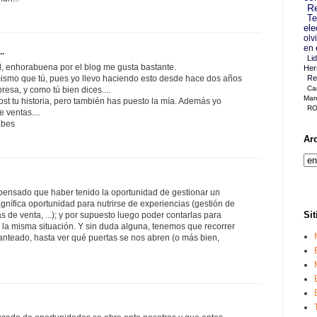
Re
Te
ele
olv
en 
..
Li
l, enhorabuena por el blog me gusta bastante.
Her
ismo que tú, pues yo llevo haciendo esto desde hace dos años
Re
Ca
esa, y como tú bien dices....
Mar
st tu historia, pero también has puesto la mía. Además yo
RO
 ventas....
abes
Ar
ensado que haber tenido la oportunidad de gestionar un
nífica oportunidad para nutrirse de experiencias (gestión de
Sit
s de venta, ...); y por supuesto luego poder contarlas para
n la misma situación. Y sin duda alguna, tenemos que recorrer
nteado, hasta ver qué puertas se nos abren (o más bien,