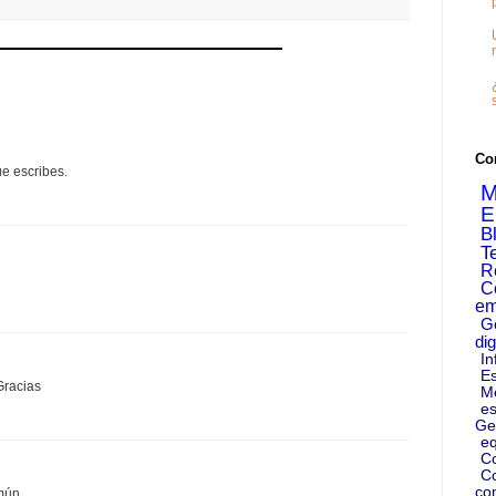
Co
e escribes.
M
E
B
T
R
C
em
G
dig
In
Es
Gracias
M
es
Ge
eq
C
Co
co
mún...