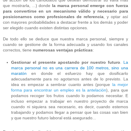
de acción de los candidatos que desean demostrar su valía más
que mostrarla, ...) donde
la marca personal emerge con fuerza
para convertirse en un mecanismo válido y necesario para
posicionarnos como profesionales de referencia
, y optar así
con mayores probabilidades a destacar frente a los demás y poder
ser elegido cuando existen distintas opciones.
De todo ello se deduce que nuestra marca personal, siempre y
cuando se gestione de la forma adecuada y usando los canales
correctos, tiene
numerosas ventajas prácticas
:
Gestionar el presente apostando por nuestro futuro
.
La
marca personal no es una carrera de 100 metros, sino una
maratón
en donde el esfuerzo hay que dosificarlo
adecuadamente para no agotarnos antes de lo previsto. La
idea es empezar a sembrar cuanto antes (porque
la mejor
forma para encontrar un empleo es la antelación
), para que
podamos recoger los frutos cuando lo podamos necesitar. E
incluso empezar a trabajar en nuestro proyecto de marca
cuando ni siquiera sea necesario, es decir, cuando estemos
trabajando y podamos llegar a pensar que las cosas van bien
y que nuestro futuro laboral está asegurado...