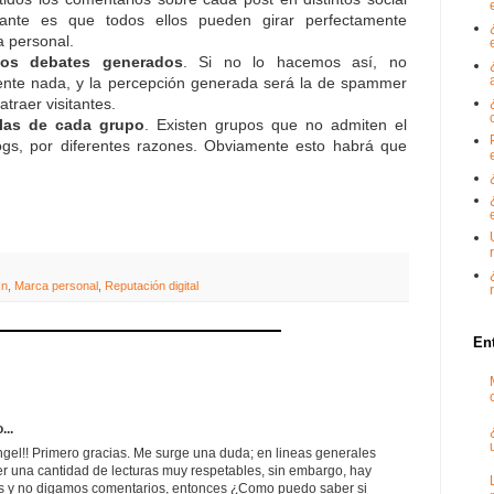
ante es que todos ellos pueden girar perfectamente
a personal.
los debates generados
. Si no lo hacemos así, no
nte nada, y la percepción generada será la de spammer
traer visitantes.
glas de cada grupo
. Existen grupos que no admiten el
ogs, por diferentes razones. Obviamente esto habrá que
In
,
Marca personal
,
Reputación digital
En
...
gel!! Primero gracias. Me surge una duda; en lineas generales
er una cantidad de lecturas muy respetables, sin embargo, hay
 y no digamos comentarios, entonces ¿Como puedo saber si