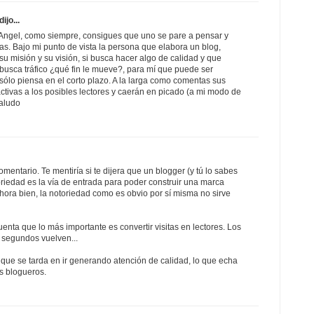
dijo...
Angel, como siempre, consigues que uno se pare a pensar y
das. Bajo mi punto de vista la persona que elabora un blog,
su misión y su visión, si busca hacer algo de calidad y que
o busca tráfico ¿qué fin le mueve?, para mí que puede ser
o sólo piensa en el corto plazo. A la larga como comentas sus
activas a los posibles lectores y caerán en picado (a mi modo de
saludo
mentario. Te mentiría si te dijera que un blogger (y tú lo sabes
toriedad es la vía de entrada para poder construir una marca
Ahora bien, la notoriedad como es obvio por sí misma no sirve
nta que lo más importante es convertir visitas en lectores. Los
s segundos vuelven...
que se tarda en ir generando atención de calidad, lo que echa
os blogueros.