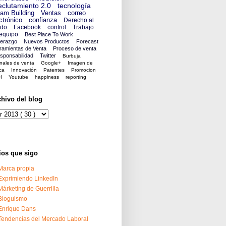
clutamiento 2.0
tecnología
am Building
Ventas
correo
ctrónico
confianza
Derecho al
ido
Facebook
control
Trabajo
equipo
Best Place To Work
derazgo
Nuevos Productos
Forecast
ramientas de Venta
Proceso de venta
sponsabilidad
Twitter
Burbuja
nales de venta
Google+
Imagen de
ca
Innovación
Patentes
Promocion
I
Youtube
happiness
reporting
chivo del blog
ios que sigo
Marca propia
Exprimiendo LinkedIn
Márketing de Guerrilla
Bloguismo
Enrique Dans
Tendencias del Mercado Laboral