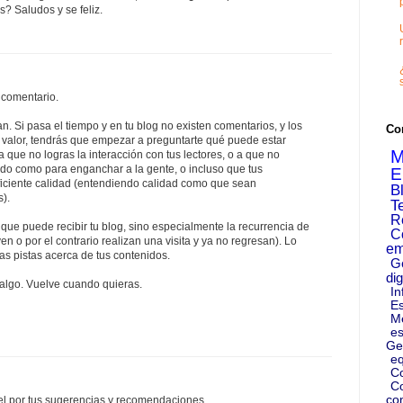
s? Saludos y se feliz.
 comentario.
an. Si pasa el tiempo y en tu blog no existen comentarios, y los
Co
valor, tendrás que empezar a preguntarte qué puede estar
M
que no logras la interacción con tus lectores, o a que no
ido como para enganchar a la gente, o incluso que tus
E
ficiente calidad (entendiendo calidad como que sean
B
s).
T
R
co que puede recibir tu blog, sino especialmente la recurrencia de
C
lven o por el contrario realizan una visita y ya no regresan). Lo
em
s pistas acerca de tus contenidos.
G
dig
algo. Vuelve cuando quieras.
In
Es
M
es
Ge
eq
C
Co
co
l por tus sugerencias y recomendaciones.