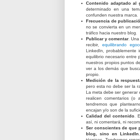
Contenido adaptado al 
determinado en una temá
confunden nuestra marca.
Frecuencia de publicaci
no se convierta en un me
tráfico hacia nuestro blog.
Publicar y comentar
. Una
recibir,
equilibrando ego
LinkedIn, probablemente 
equilibrio necesario entre 
nuestros propios puntos d
ver a los demás que busca
propio.
Medición de la respuest
pero esta no debe ser la 
La meta debe ser generar 
realicen comentarios (o
tendremos que plantearno
encajan y/o son de la sufici
Calidad del contenido
. 
así, ni comentará, ni recom
Ser conscientes de que 
blog, sino en LinkedIn
técnicas. Tendremos repart