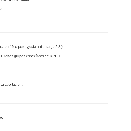
?
 tráfico pero, ¿está ahí tu target? 8:)
+ tienes grupos específicos de RRHH...
 tu aportación.
o.