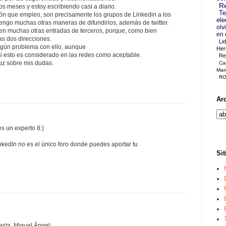
Re
s meses y estoy escribiendo casi a diario.
Te
ión que empleo, son precisamente los grupos de Linkedin a los
ele
engo muchas otras maneras de difundirlos, además de twitter.
olv
 en muchas otras entradas de terceros, porque, como bien
en 
 las dos direcciones.
Li
ingún problema con ello, aunque
Her
i esto es considerado en las redes como aceptable.
Re
luz sobre mis dudas.
Ca
Mar
RO
Ar
s un experto 8:)
nkedIn no es el único foro donde puedes aportar tu
Sit
esta, Miguel Ángel: