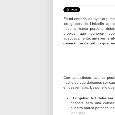
En mi entrada de
ayer
argument
los grupos de LinkedIn apro
nuestra marca personal dotán
propios que generen de
adecuadamente,
anteponiendo
generación de tráfico que p
Con las distintas razones posi
hecho de que debamos ser caute
en desventajas. Es por ello qu
El objetivo NO debe ser a
bitácora será una consec
nuestra marca personal en 
identidad.