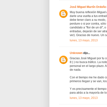
José Miguel Martín Ordoño
Muy buena reflexión Miguel 
darle una vuelta a tus entra
debe tener claro a su modo, 
perdure o si por contra, sól
candidato a "flor de un dí", 
entradas, dejarán de ser atr
ver). Gracias de nuevo. Un 
lunes, 13 mayo, 2013
Unknown
dijo...
Gracias José Miguel por tu co
8:) ) no busca tráfico. La no
personal en el largo plazo. 
de nada.
Con el tiempo me he dado cue
primeros llegan y se van, lo
Y es precisamente el tiempo 
para atrás a la mayoría de l
lunes, 13 mayo, 2013