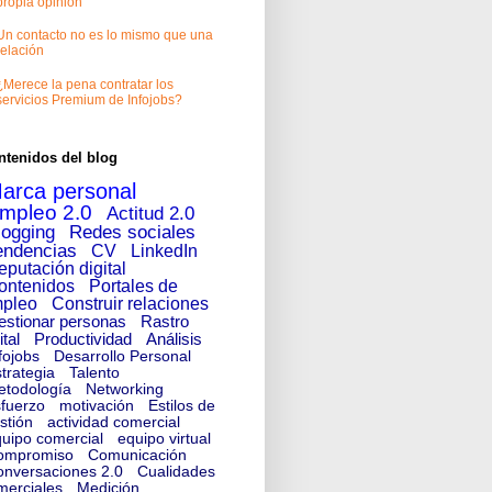
propia opinión
Un contacto no es lo mismo que una
relación
¿Merece la pena contratar los
servicios Premium de Infojobs?
ntenidos del blog
arca personal
mpleo 2.0
Actitud 2.0
logging
Redes sociales
endencias
CV
LinkedIn
eputación digital
ontenidos
Portales de
pleo
Construir relaciones
estionar personas
Rastro
ital
Productividad
Análisis
fojobs
Desarrollo Personal
trategia
Talento
etodología
Networking
fuerzo
motivación
Estilos de
stión
actividad comercial
uipo comercial
equipo virtual
ompromiso
Comunicación
nversaciones 2.0
Cualidades
merciales
Medición