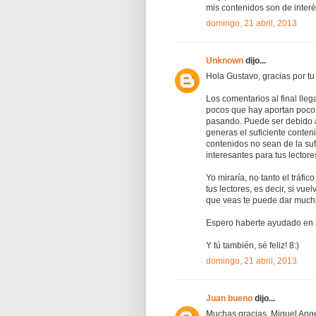
mis contenidos son de interé
domingo, 21 abril, 2013
Unknown
dijo...
Hola Gustavo, gracias por tu
Los comentarios al final lleg
pocos que hay aportan poco 
pasando. Puede ser debido a 
generas el suficiente conten
contenidos no sean de la su
interesantes para tus lectore
Yo miraría, no tanto el tráfi
tus lectores, es decir, si vue
que veas te puede dar mucha
Espero haberte ayudado en 
Y tú también, sé feliz! 8:)
domingo, 21 abril, 2013
Juan bueno
dijo...
Muchas gracias, Miguel Ange