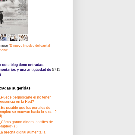
mprar
'El nuevo impulso del capital
mano'
 este blog tiene
entradas,
entarios y una antigüedad de
5711
s
tradas sugeridas
¿Puede perjudicarte el no tener
presencia en la Red?
¿Es posible que los portales de
empleo se muevan hacia lo social?
I)
¿Cómo ganan dinero los sites de
empleo? (I)
La brecha digital aumenta la