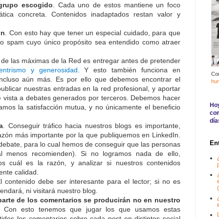
grupo escogido
. Cada uno de estos mantiene un foco
tica concreta. Contenidos inadaptados restan valor y
ón
. Con esto hay que tener un especial cuidado, para que
ro spam cuyo único propósito sea entendido como atraer
 de las máximas de la Red es entregar antes de pretender
centrismo y generosidad
. Y esto también funciona en
Co
incluso aún más. Es por ello que debemos encontrar el
hu
publicar nuestras entradas en la red profesional, y aportar
e vista a debates generados por terceros. Debemos hacer
Hoy
mos la satisfacción mutua, y no únicamente el beneficio
com
día
a
. Conseguir tráfico hacia nuestros blogs es importante,
razón más importante por la que publiquemos en LinkedIn.
En
debate, para lo cual hemos de conseguir que las personas
 al menos recomienden). Si no logramos nada de ello,
s cuál es la razón, y analizar si nuestros contenidos
ente calidad.
El contenido debe ser interesante para el lector; si no es
(
endará, ni visitará nuestro blog.
parte de los comentarios se producirán no en nuestro
. Con esto tenemos que jugar los que usamos estas
idos los comentarios sobre cada post en distintos social