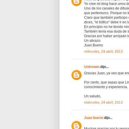
Yo cree mi blog hace unos do
Uno de los canales de difus
que pertenezco. Porque no t
Claro que también participo
dices, "el tráfico" debe ir en
En principio no he tenido n
También tenía esa duda de s
Gracias por haber arrojado 
Un abrazo
Juan Bueno
miércoles, 24 abril, 2013
Unknown
dijo...
Gracias Juan, ya veo que ere
Por cierto, que sepas que Li
conocimiento y experiencia.
Un saludo,
miércoles, 24 abril, 2013
Juan bueno
dijo...
Muchas gracias por tu respu