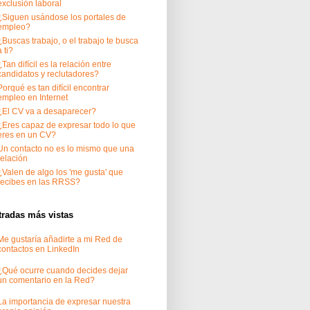
exclusión laboral
¿Siguen usándose los portales de
empleo?
¿Buscas trabajo, o el trabajo te busca
a ti?
¿Tan difícil es la relación entre
candidatos y reclutadores?
Porqué es tan difícil encontrar
empleo en Internet
¿El CV va a desaparecer?
¿Eres capaz de expresar todo lo que
eres en un CV?
Un contacto no es lo mismo que una
relación
¿Valen de algo los 'me gusta' que
recibes en las RRSS?
tradas más vistas
Me gustaría añadirte a mi Red de
contactos en LinkedIn
¿Qué ocurre cuando decides dejar
un comentario en la Red?
La importancia de expresar nuestra