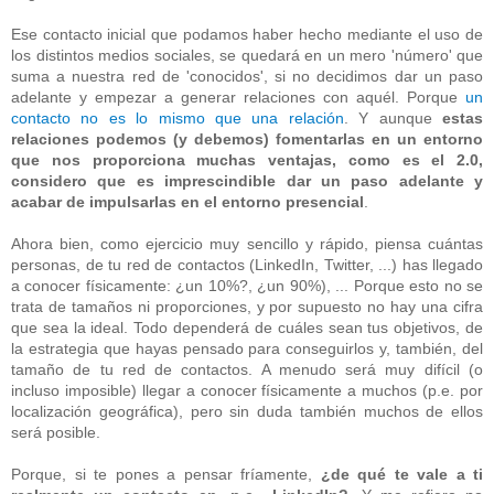
Ese contacto inicial que podamos haber hecho mediante el uso de
los distintos medios sociales, se quedará en un mero 'número' que
suma a nuestra red de 'conocidos', si no decidimos dar un paso
adelante y empezar a generar relaciones con aquél. Porque
un
contacto no es lo mismo que una relación
. Y aunque
estas
relaciones podemos (y debemos) fomentarlas en un entorno
que nos proporciona muchas ventajas, como es el 2.0,
considero que es imprescindible dar un paso adelante y
acabar de impulsarlas en el entorno presencial
.
Ahora bien, como ejercicio muy sencillo y rápido, piensa cuántas
personas, de tu red de contactos (LinkedIn, Twitter, ...) has llegado
a conocer físicamente: ¿un 10%?, ¿un 90%), ... Porque esto no se
trata de tamaños ni proporciones, y por supuesto no hay una cifra
que sea la ideal. Todo dependerá de cuáles sean tus objetivos, de
la estrategia que hayas pensado para conseguirlos y, también, del
tamaño de tu red de contactos. A menudo será muy difícil (o
incluso imposible) llegar a conocer físicamente a muchos (p.e. por
localización geográfica), pero sin duda también muchos de ellos
será posible.
Porque, si te pones a pensar fríamente,
¿de qué te vale a ti