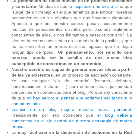
La generación de ideas nuevas es un proceso consciente
y constante
. Mi idea es que
la inspiración no existe
, sino que
'surge' de un trabajo en el que tenemos que enfocar nuestros
pensamientos en los objetivos que nos hayamos planteado.
Apuesto a que por nuestra cabeza pasan incesantemente
multitud de pensamientos distintos pero, ¿somos realmente
conscientes de ellos, o nos limitamos a pasarlos por alto?. La
idea es hacerlos conscientes en la medida de lo posible, y que
no se conviertan en meras estrellas fugaces que no dejan
ningún tipo de 'poso'.
Un pensamiento, por sencillo que
parezca, puede ser la semilla de una nueva idea
susceptible de convertirse en un contenido
.
Nuestro cerebro es capaz de generar nuevas ideas a partir
de las ya existentes
, en un proceso de asociación constante.
Yo uso cualquier 'vía de entrada' (lectores, debates,
conversaciones, lecturas, ...) para obtener ideas que puedan
convertirse en contenidos para el blog. Porque soy consciente
de que
no hay peligro al pensar que podamos vaciarnos si lo
contamos todo
.
Escribir en un blog mejora nuestra marca personal
.
Precisamente por ello considero que
el blog debería
convertirse en el eje central de nuestra estrategia de marca
propia
.
Es
muy fácil caer en la dispersión de acciones en la Red