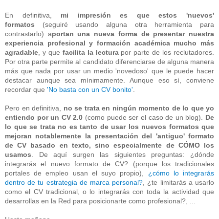
En definitiva,
mi impresión es que estos 'nuevos'
formatos
(seguiré usando alguna otra herramienta para
contrastarlo) a
portan una nueva forma de presentar nuestra
experiencia profesional y formación académica mucho más
agradable
, y que
facilita la lectura
por parte de los reclutadores.
Por otra parte permite al candidato diferenciarse de alguna manera
más que nada por usar un medio 'novedoso' que le puede hacer
destacar aunque sea mínimamente. Aunque eso sí, conviene
recordar que
'No basta con un CV bonito'
.
Pero en definitiva,
no se trata en ningún momento de lo que yo
entiendo por un CV 2.0
(como puede ser el caso de un blog).
De
lo que se trata no es tanto de usar los nuevos formatos que
mejoran notablemente la presentación del 'antiguo' formato
de CV basado en texto, sino especialmente de CÓMO los
usamos
. De aquí surgen las siguientes preguntas: ¿dónde
integrarás el nuevo formato de CV? (porque los tradicionales
portales de empleo usan el suyo propio),
¿cómo lo integrarás
dentro de tu estrategia de marca personal?
, ¿te limitarás a usarlo
como el CV tradicional, o lo integrarás con toda la actividad que
desarrollas en la Red para posicionarte como profesional?, ...