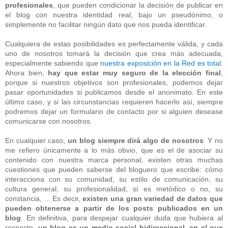
profesionales
, que pueden condicionar la decisión de publicar en
el blog con nuestra identidad real, bajo un pseudónimo, o
simplemente no facilitar ningún dato que nos pueda identificar.
Cualquiera de estas posibilidades es perfectamente válida, y cada
uno de nosotros tomará la decisión que crea más adecuada,
especialmente sabiendo que
nuestra exposición en la Red es total
.
Ahora bien,
hay que estar muy seguro de la elección final
,
porque si nuestros objetivos son profesionales, podemos dejar
pasar oportunidades si publicamos desde el anonimato. En este
último caso, y si las circunstancias requieren hacerlo así, siempre
podremos dejar un formulario de contacto por si alguien desease
comunicarse con nosotros.
En cualquier caso,
un blog siempre dirá algo de nosotros
. Y no
me refiero únicamente a lo más obvio, que es el de asociar su
contenido con nuestra marca personal; existen otras muchas
cuestiones que pueden saberse del bloguero que escribe: cómo
interacciona con su comunidad, su estilo de comunicación, su
cultura general, su profesionalidad, si es metódico o no, su
constancia, ... Es decir,
existen una gran variedad de datos que
pueden obtenerse a partir de los posts publicados en un
blog
. En definitiva, para despejar cualquier duda que hubiera al
respecto,
un blog es un medio social bidireccional, en el que