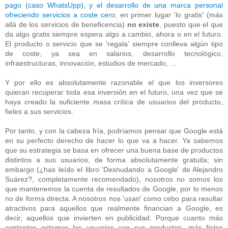
pago (caso WhatsUpp), y el desarrollo de una marca personal
ofreciendo servicios a coste cero
; en primer lugar 'lo gratis' (más
allá de los servicios de beneficencia)
no existe
, puesto que el que
da algo gratis siempre espera algo a cambio, ahora o en el futuro.
El producto o servicio que se 'regala' siempre conlleva algún tipo
de coste, ya sea en salarios, desarrollo tecnológico,
infraestructuras, innovación, estudios de mercado, ...
Y por ello es absolutamente razonable el que los inversores
quieran recuperar toda esa inversión en el futuro, una vez que se
haya creado la suficiente masa crítica de usuarios del producto,
fieles a sus servicios.
Por tanto, y con la cabeza fría, podríamos pensar que Google está
en su perfecto derecho de hacer lo que va a hacer. Ya sabemos
que su estrategia se basa en ofrecer una buena base de productos
distintos a sus usuarios, de forma absolutamente gratuita; sin
embargo (¿has leído el libro 'Desnudando a Google' de Alejandro
Suárez?, completamente recomendado), nosotros no somos los
que mantenemos la cuenta de resultados de Google, por lo menos
no de forma directa. A nosotros nos 'usan' como cebo para resultar
atractivos para aquellos que realmente financian a Google, es
decir, aquellos que invierten en publicidad. Porque cuanto más
contentos estemos los usuarios con sus productos, más fieles