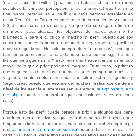
Y en el caso de Twitter (igual podría hablar del resto de redes
sociales), la principal percepción (si no la primera) que transmite
una marca personal es el perfil que cada persona establece en
dicha Red. Yo uso Twitter como el resto de herramientas y canales
2.0, de una manera razonable y sin que ello suponga un fin, sino
un medio para alcanzar los objetivos de marca que me he
planteado. Y para ello, cuido al máximo mi perfil, puesto que soy
consciente que es lo primero que pueden llegar a ver mis posibles
nuevos seguidores. No sólo comprueban 'lo que soy', sino que
también pueden ver el número de personas a las que sigo, frente a
las que me siguen a mí. Y esto tiene una trascendencia a menudo
mayor de la que a priori podemos imaginar. En mi caso, lo primero
que hago con cada persona que me sigue es comprobar quién es,
y generalmente suelo comprobar sus cifras sobre 'seguidos' y
'seguidores', puesto que
eso me da muchas pistas acerca de su
nivel de influencia e intereses
(en la entrada '
te sigo para que tú
me sigas
' puedes comprobar qué conclusiones saco en cada
caso).
Porque esto del perfil puede parecer a priori a algunos que tiene
una importancia relativa, ya que todo dependerá del objetivo que
tengamos a la hora de estar en una u otra red social. Siempre digo
que
estar o no estar en redes sociales
es una decisión propia, allá
cada cual; pero
si decidimos estar, deberíamos ser conscientes