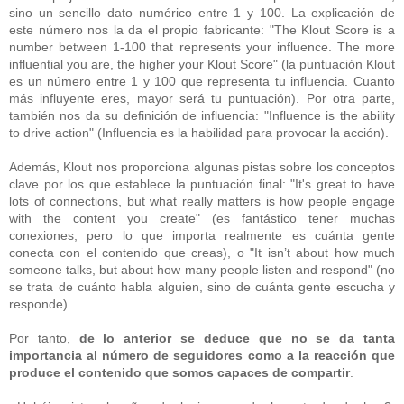
sino un sencillo dato numérico entre 1 y 100. La explicación de
este número nos la da el propio fabricante: "The Klout Score is a
number between 1-100 that represents your influence. The more
influential you are, the higher your Klout Score" (la puntuación Klout
es un número entre 1 y 100 que representa tu influencia. Cuanto
más influyente eres, mayor será tu puntuación). Por otra parte,
también nos da su definición de influencia: "Influence is the ability
to drive action" (Influencia es la habilidad para provocar la acción).
Además, Klout nos proporciona algunas pistas sobre los conceptos
clave por los que establece la puntuación final: "It's great to have
lots of connections, but what really matters is how people engage
with the content you create" (es fantástico tener muchas
conexiones, pero lo que importa realmente es cuánta gente
conecta con el contenido que creas), o "It isn’t about how much
someone talks, but about how many people listen and respond" (no
se trata de cuánto habla alguien, sino de cuánta gente escucha y
responde).
Por tanto,
de lo anterior se deduce que no se da tanta
importancia al número de seguidores como a la reacción que
produce el contenido que somos capaces de compartir
.