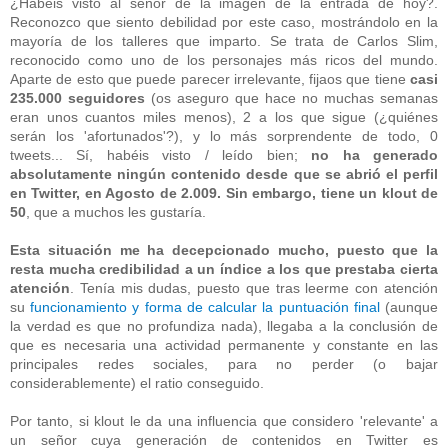
¿Habéis visto al señor de la imagen de la entrada de hoy?.
Reconozco que siento debilidad por este caso, mostrándolo en la
mayoría de los talleres que imparto. Se trata de Carlos Slim,
reconocido como uno de los personajes más ricos del mundo.
Aparte de esto que puede parecer irrelevante, fijaos que tiene
casi
235.000 seguidores
(os aseguro que hace no muchas semanas
eran unos cuantos miles menos), 2 a los que sigue (¿quiénes
serán los 'afortunados'?), y lo más sorprendente de todo, 0
tweets... Sí, habéis visto / leído bien;
no ha generado
absolutamente ningún contenido desde que se abrió el perfil
en Twitter, en Agosto de 2.009. Sin embargo, tiene un klout de
50
, que a muchos les gustaría.
Esta situación me ha decepcionado mucho, puesto que la
resta mucha credibilidad a un índice a los que prestaba cierta
atención
. Tenía mis dudas, puesto que tras leerme con atención
su
funcionamiento y forma de calcular la puntuación final
(aunque
la verdad es que no profundiza nada), llegaba a la conclusión de
que es necesaria una actividad permanente y constante en las
principales redes sociales, para no perder (o bajar
considerablemente) el ratio conseguido.
Por tanto, si klout le da una influencia que considero 'relevante' a
un señor cuya generación de contenidos en Twitter es