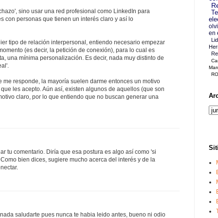
Re
chazo', sino usar una red profesional como LinkedIn para
Te
s con personas que tienen un interés claro y así lo
ele
olv
en 
Li
er tipo de relación interpersonal, entiendo necesario empezar
Her
momento (es decir, la petición de conexión), para lo cual es
Re
sta, una mínima personalización. Es decir, nada muy distinto de
Ca
al'.
Mar
RO
e me responde, la mayoría suelen darme entonces un motivo
o que les acepto. Aún así, existen algunos de aquellos (que son
Ar
otivo claro, por lo que entiendo que no buscan generar una
Sit
jar tu comentario. Diría que esa postura es algo así como 'si
'. Como bien dices, sugiere mucho acerca del interés y de la
nectar.
 nada saludarte pues nunca te habia leido antes, bueno ni odio