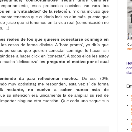
mportamiento, esos protocolos sociales,
no nos los
en la 'virtualidad' de la relación
. Y diría incluso que
lemente tenemos que cuidarla incluso aún más, puesto que
e juicio que sí tenemos en la vida real (comunicación no
 ...).
nes reales de los que quieren conectarse conmigo en
las cosas de forma distinta. A 'bote pronto', yo diría que
Co
hu
s personas que quieren conectar conmigo, lo hacen sin
ándose a hacer click en 'conectar'. A todos ellos les estoy
on mucha 'delicadeza'
les pregunto el motivo por el cual
Hoy
com
día
eniendo da para reflexionar mucho...
De ese 70%,
do muy optimista) me responden, esta vez sí de forma
En
0% restante, no vuelvo a saber nunca más de
que su intención era únicamente la de ampliar su red de
 importar ninguna otra cuestión. Que cada uno saque sus
(