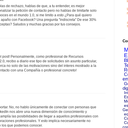
las de rechazo, hablas de que, a tu entender, es mejor
alizar la petición de contacto pero no hablas de limitarte solo
oces en el mundo 1.0, si me limito a esto ¿Para qué quiero
e apaño con Facebook? Una pregunta "indiscreta" De ese 30%
eptas? Saludos y muchas gracias por tus consejos.
Co
M
E
l post! Personalmente, como profesional de Recursos
B
0, recibo a diario ese tipo de solicitudes sin asunto particular,
T
ca no solo de las motivaciones sino del interes mostrado a la
R
ontacto con una Compañía o profesional concreto!
C
em
G
dig
In
Es
M
es
portar. No, no hablo únicamente de conectar con personas que
Ge
nkedIn nos abre una nueva dimensión de conocimiento y
eq
e amplía las posibilidades de llegar a aquellos profesionales con
C
oraciones profesionales. Y esto implica necesariamente no
Co
e los que podemos conocer.
co