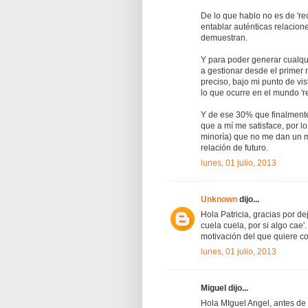
De lo que hablo no es de 're
entablar auténticas relacione
demuestran.
Y para poder generar cualqui
a gestionar desde el primer 
preciso, bajo mi punto de vi
lo que ocurre en el mundo 're
Y de ese 30% que finalment
que a mí me satisface, por l
minoría) que no me dan un m
relación de futuro.
lunes, 01 julio, 2013
Unknown
dijo...
Hola Patricia, gracias por de
cuela cuela, por si algo cae
motivación del que quiere co
lunes, 01 julio, 2013
Miguel dijo...
Hola MIguel Angel, antes de