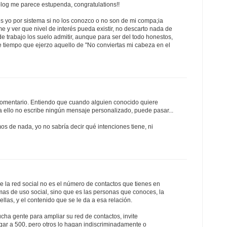
 blog me parece estupenda, congratulations!!
es yo por sistema si no los conozco o no son de mi compa;ia
rme y ver que nivel de interés pueda existir, no descarto nada de
e trabajo los suelo admitir, aunque para ser del todo honestos,
ce tiempo que ejerzo aquello de "No conviertas mi cabeza en el
 comentario. Entiendo que cuando alguien conocido quiere
a ello no escribe ningún mensaje personalizado, puede pasar...
os de nada, yo no sabría decir qué intenciones tiene, ni
la red social no es el número de contactos que tienes en
rmas de uso social, sino que es las personas que conoces, la
llas, y el contenido que se le da a esa relación.
ha gente para ampliar su red de contactos, invite
gar a 500, pero otros lo hagan indiscriminadamente o