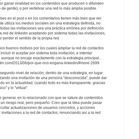
or ganar viralidad en los contenidos que producen o difunden
o de gente), o por vertebrar una red lo más amplia posible.
ibes en el post o en los comentarios tienen más bien que ver
e utiliza los medios sociales sin una estrategia definida, no
todas las invitaciones sea una práctica errónea por definición.
 red de linkedin aceptando por sistema todas las invitaciones,
o perder el sentido de la propia red.
os buenos motivos por los cuales ampliar la red de contactos
incluir el aceptar por sistema toda invitación, e intentar
 aunque no encaje exactamente con la estrategia principal...
edin.com/2013/06/por-que-nos-engana-linkedin/#more-2699
 segundo nivel de relación, dentro de una estrategia, en lugar
zando una invitación de una persona "desconocida", puede dar
do en la actualidad, cuando todo es más transparente, gracias
co" y lo "virtual".
e generar, en lo relacionado con que se sature de contenidos
 un riesgo real, pero pequeño. Creo que la idea puede pasar
cultar actualizaciones de usuarios concretos, y acciones
 invitaciones a la red de contactos, renunciando así a la red