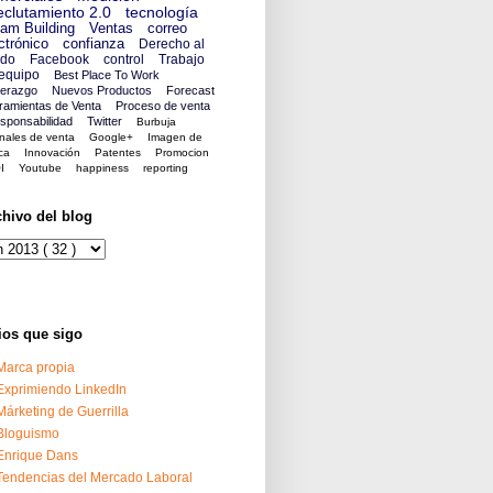
clutamiento 2.0
tecnología
am Building
Ventas
correo
ctrónico
confianza
Derecho al
ido
Facebook
control
Trabajo
equipo
Best Place To Work
derazgo
Nuevos Productos
Forecast
ramientas de Venta
Proceso de venta
sponsabilidad
Twitter
Burbuja
nales de venta
Google+
Imagen de
ca
Innovación
Patentes
Promocion
I
Youtube
happiness
reporting
chivo del blog
ios que sigo
Marca propia
Exprimiendo LinkedIn
Márketing de Guerrilla
Bloguismo
Enrique Dans
Tendencias del Mercado Laboral