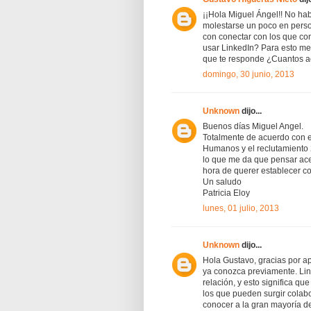
¡¡Hola Miguel Ángel!! No hab
molestarse un poco en person
con conectar con los que con
usar LinkedIn? Para esto m
que te responde ¿Cuantos ac
domingo, 30 junio, 2013
Unknown
dijo...
Buenos días Miguel Angel.
Totalmente de acuerdo con e
Humanos y el reclutamiento 2.
lo que me da que pensar acer
hora de querer establecer c
Un saludo
Patricia Eloy
lunes, 01 julio, 2013
Unknown
dijo...
Hola Gustavo, gracias por a
ya conozca previamente. Li
relación, y esto significa qu
los que pueden surgir colab
conocer a la gran mayoría d