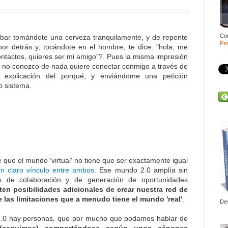
Co
bar tomándote una cerveza tranquilamente, y de repente
Per
or detrás y, tocándote en el hombre, te dice: "hola, me
ontactos, quieres ser mi amigo"?. Pues la misma impresión
e no conozco de nada quiere conectar conmigo a través de
 explicación del porqué, y enviándome una petición
o sistema.
é que el mundo 'virtual' no tiene que ser exactamente igual
un claro vínculo entre ambos
. Ese mundo 2.0 amplía sin
es de colaboración y de generación de oportunidades
ten posibilidades adicionales de crear nuestra red de
 las limitaciones que a menudo tiene el mundo 'real'
.
De
 2.0 hay personas, que por mucho que podamos hablar de
(seguimos) comportándose según unos cánones