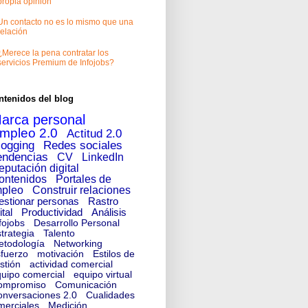
propia opinión
Un contacto no es lo mismo que una
relación
¿Merece la pena contratar los
servicios Premium de Infojobs?
ntenidos del blog
arca personal
mpleo 2.0
Actitud 2.0
logging
Redes sociales
endencias
CV
LinkedIn
eputación digital
ontenidos
Portales de
pleo
Construir relaciones
estionar personas
Rastro
ital
Productividad
Análisis
fojobs
Desarrollo Personal
trategia
Talento
etodología
Networking
fuerzo
motivación
Estilos de
stión
actividad comercial
uipo comercial
equipo virtual
ompromiso
Comunicación
nversaciones 2.0
Cualidades
merciales
Medición