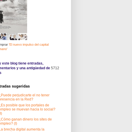
mprar
'El nuevo impulso del capital
mano'
 este blog tiene
entradas,
entarios y una antigüedad de
5712
s
tradas sugeridas
¿Puede perjudicarte el no tener
presencia en la Red?
¿Es posible que los portales de
empleo se muevan hacia lo social?
I)
¿Cómo ganan dinero los sites de
empleo? (I)
La brecha digital aumenta la