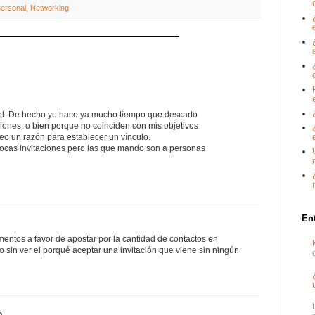
ersonal
,
Networking
l. De hecho yo hace ya mucho tiempo que descarto
iones, o bien porque no coinciden con mis objetivos
eo un razón para establecer un vínculo.
cas invitaciones pero las que mando son a personas
En
mentos a favor de apostar por la cantidad de contactos en
go sin ver el porqué aceptar una invitación que viene sin ningún
...