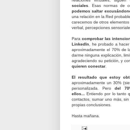
sociales
. Esas normas de co
podemos saltar excusándonos 
una relación en la Red probab
carecemos de otros elementos d
verbal, percepciones sensoriales,
Para
comprobar las intencio
LinkedIn
, he probado a hacer 
aproximadamente el 70% de la
darme ninguna explicación, limit
agradeciendo su petición, y c
quieren conectar
.
El resultado que estoy obt
aproximadamente un 30% (sien
personalizada. Pero
del 7
ellos...
Entiendo por lo tanto 
contactos, sumar uno más, sin
propias conclusiones.
Hasta mañana.