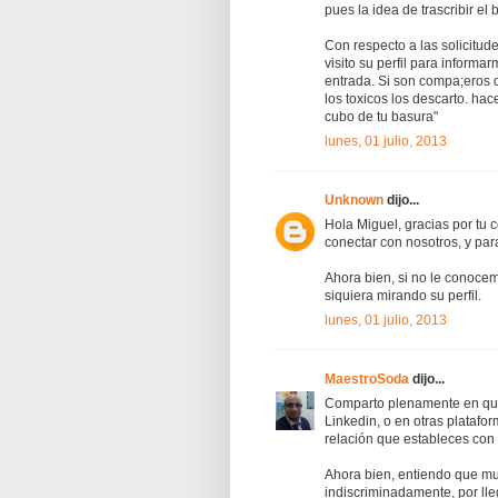
pues la idea de trascribir el
Con respecto a las solicitud
visito su perfil para informa
entrada. Si son compa;eros d
los toxicos los descarto. ha
cubo de tu basura"
lunes, 01 julio, 2013
Unknown
dijo...
Hola Miguel, gracias por tu
conectar con nosotros, y par
Ahora bien, si no le conocem
siquiera mirando su perfil.
lunes, 01 julio, 2013
MaestroSoda
dijo...
Comparto plenamente en que 
Linkedin, o en otras platafo
relación que estableces con e
Ahora bien, entiendo que muc
indiscriminadamente, por lle