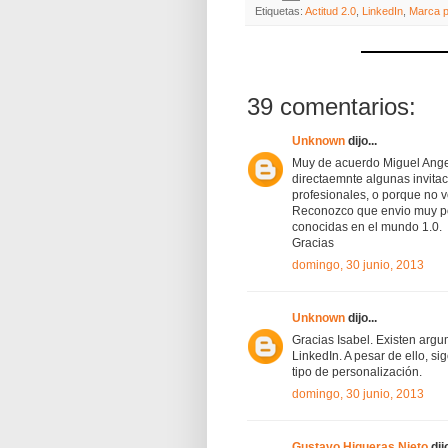
Etiquetas:
Actitud 2.0
,
LinkedIn
,
Marca p
39 comentarios:
Unknown
dijo...
Muy de acuerdo Miguel Ange
directaemnte algunas invitac
profesionales, o porque no v
Reconozco que envio muy po
conocidas en el mundo 1.0.
Gracias
domingo, 30 junio, 2013
Unknown
dijo...
Gracias Isabel. Existen argu
LinkedIn. A pesar de ello, si
tipo de personalización.
domingo, 30 junio, 2013
Gustavo Higueras Nieto
dijo