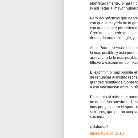
planificadamente, lo harán p
(y así llegar al mayor númer
Pero las prácticas que descr
con que la mayoría de la gent
con que aceptar por sistema 
Creo que se puede ampliar la
dentro de una estrategia, y n
Aquí, Pedro de Vicente da un
lo más posible, y esto puede 
aprovecharla lo más posible,
http://www.exprimiendolink
El exprimir lo más posible el
de renunciar al mismo recha
grandes resultados. Sobre to
a esa vinculación entre lo "físi
En cuanto al ruido que pued
no deseados nuestra red, es
más por gestionar el spam, o
similares, que por no aceptar
secundaria.
¡¡Saludos!!
lunes, 01 julio, 2013