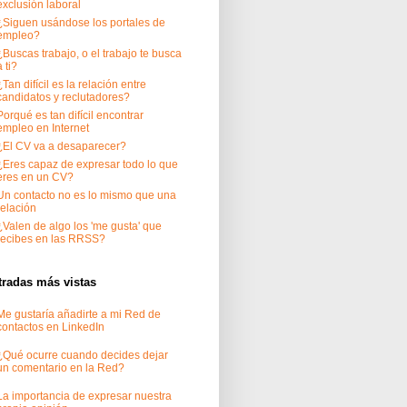
exclusión laboral
¿Siguen usándose los portales de
empleo?
¿Buscas trabajo, o el trabajo te busca
a ti?
¿Tan difícil es la relación entre
candidatos y reclutadores?
Porqué es tan difícil encontrar
empleo en Internet
¿El CV va a desaparecer?
¿Eres capaz de expresar todo lo que
eres en un CV?
Un contacto no es lo mismo que una
relación
¿Valen de algo los 'me gusta' que
recibes en las RRSS?
tradas más vistas
Me gustaría añadirte a mi Red de
contactos en LinkedIn
¿Qué ocurre cuando decides dejar
un comentario en la Red?
La importancia de expresar nuestra