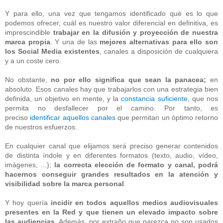
Y para ello, una vez que tengamos identificado qué es lo que
podemos ofrecer, cuál es nuestro valor diferencial en definitiva, es
imprescindible
trabajar en la difusión y proyección de nuestra
marca propia
. Y una de las
mejores alternativas para ello son
los Social Media existentes
, canales a disposición de cualquiera
y a un coste cero.
No obstante,
no por ello significa que sean la panacea;
en
absoluto. Esos canales hay que trabajarlos con una estrategia bien
definida, un objetivo en mente, y la
constancia suficiente
, que nos
permita no desfallecer por el camino. Por tanto, es
preciso
identificar aquellos canales
que permitan un óptimo retorno
de nuestros esfuerzos.
En cualquier canal que elijamos será preciso generar contenidos
de distinta índole y en diferentes formatos (texto, audio, vídeo,
imágenes, ...);
la correcta elección de formato y canal, podrá
hacernos conseguir grandes resultados en la atención y
visibilidad sobre la marca personal
.
Y hoy quería
incidir en todos aquellos medios audiovisuales
presentes en la Red y que tienen un elevado impacto sobre
las audiencias
. Además, por extraño que parezca no son usados