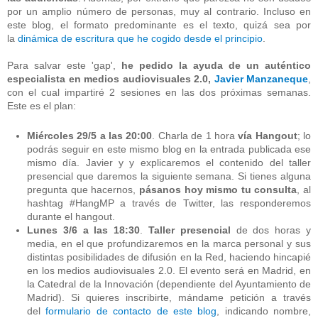
por un amplio número de personas, muy al contrario. Incluso en
este blog, el formato predominante es el texto, quizá sea por
la
dinámica de escritura que he cogido desde el principio
.
Para salvar este 'gap',
he pedido la ayuda de un auténtico
especialista en medios audiovisuales 2.0,
Javier Manzaneque
,
con el cual impartiré 2 sesiones en las dos próximas semanas.
Este es el plan:
Miércoles 29/5 a las 20:00
. Charla de 1 hora
vía Hangout
; lo
podrás seguir en este mismo blog en la entrada publicada ese
mismo día. Javier y y explicaremos el contenido del taller
presencial que daremos la siguiente semana. Si tienes alguna
pregunta que hacernos,
pásanos hoy mismo tu consulta
, al
hashtag #HangMP a través de Twitter, las responderemos
durante el hangout.
Lunes 3/6 a las 18:30
.
Taller presencial
de dos horas y
media, en el que profundizaremos en la marca personal y sus
distintas posibilidades de difusión en la Red, haciendo hincapié
en los medios audiovisuales 2.0. El evento será en Madrid, en
la Catedral de la Innovación (dependiente del Ayuntamiento de
Madrid). Si quieres inscribirte, mándame petición a través
del
formulario de contacto de este blog
, indicando nombre,