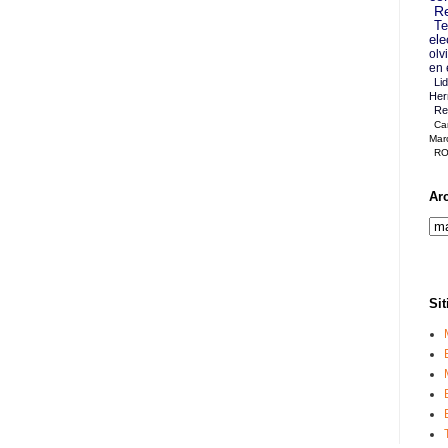
Re
Te
ele
olv
en 
Li
Her
Re
Ca
Mar
RO
Ar
Sit