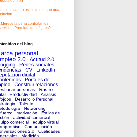
propia opinión
Un contacto no es lo mismo que una
relación
¿Merece la pena contratar los
servicios Premium de Infojobs?
ntenidos del blog
arca personal
mpleo 2.0
Actitud 2.0
logging
Redes sociales
endencias
CV
LinkedIn
eputación digital
ontenidos
Portales de
pleo
Construir relaciones
estionar personas
Rastro
ital
Productividad
Análisis
fojobs
Desarrollo Personal
trategia
Talento
etodología
Networking
fuerzo
motivación
Estilos de
stión
actividad comercial
uipo comercial
equipo virtual
ompromiso
Comunicación
nversaciones 2.0
Cualidades
merciales
Medición