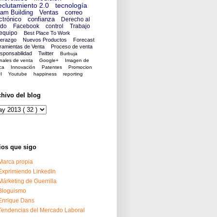
clutamiento 2.0
tecnología
am Building
Ventas
correo
ctrónico
confianza
Derecho al
ido
Facebook
control
Trabajo
equipo
Best Place To Work
derazgo
Nuevos Productos
Forecast
ramientas de Venta
Proceso de venta
sponsabilidad
Twitter
Burbuja
nales de venta
Google+
Imagen de
ca
Innovación
Patentes
Promocion
I
Youtube
happiness
reporting
chivo del blog
ios que sigo
Marca propia
Exprimiendo LinkedIn
Márketing de Guerrilla
Bloguismo
Enrique Dans
Tendencias del Mercado Laboral