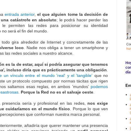
una
entrada anterior
,
el que alguien tome la decisión de
 una catástrofe en absoluto
; le podrá hacer perder las
e le permiten las redes para posicionar su identidad
 no será el fin del mundo.
todo gira alrededor de Internet y concretamente de las
Co
lverse loco
. Nadie nos obliga a tener un smartphone y
hu
das las redes sociales a nuestro alcance.
Hoy
ión es la de estar, aquí si podría asegurar que tenemos
com
a', incluso diría que es prácticamente una obligación
.
día
te un vínculo entre el mundo 'real' y el 'tangible'
que no
te un protocolo compuesto por normas tácitas que rigen
En
 nos saltamos esas reglas, en ambos 'mundos'
podemos
esastrosas
.
Porque la Red no es el salvaje oeste
.
a presencia sería y profesional en las redes,
nos exige
ue cuidaríamos en el mundo físico
. Porque lo que ven
(
 percepciones que conforman nuestra marca personal.
nteriormente, añadiría que querer mantener una presencia
cer olvidar que seguimos teniendo un
perfil personal