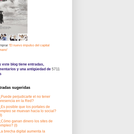
mprar
'El nuevo impulso del capital
mano'
 este blog tiene
entradas,
entarios y una antigüedad de
5711
s
tradas sugeridas
¿Puede perjudicarte el no tener
presencia en la Red?
¿Es posible que los portales de
empleo se muevan hacia lo social?
I)
¿Cómo ganan dinero los sites de
empleo? (I)
La brecha digital aumenta la