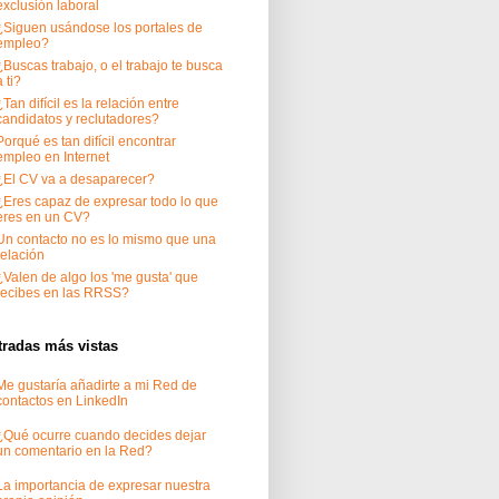
exclusión laboral
¿Siguen usándose los portales de
empleo?
¿Buscas trabajo, o el trabajo te busca
a ti?
¿Tan difícil es la relación entre
candidatos y reclutadores?
Porqué es tan difícil encontrar
empleo en Internet
¿El CV va a desaparecer?
¿Eres capaz de expresar todo lo que
eres en un CV?
Un contacto no es lo mismo que una
relación
¿Valen de algo los 'me gusta' que
recibes en las RRSS?
tradas más vistas
Me gustaría añadirte a mi Red de
contactos en LinkedIn
¿Qué ocurre cuando decides dejar
un comentario en la Red?
La importancia de expresar nuestra