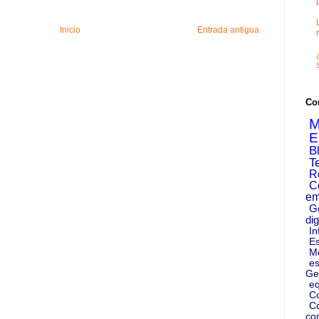
Inicio
Entrada antigua
Co
M
E
B
T
R
C
em
G
dig
In
Es
M
es
Ge
eq
C
Co
co