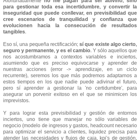
Afortunadamente
no me pagan para ser adivino, sino
para gestionar toda esa incertidumbre, y convertir la
inseguridad que puede conllevar, en previsibilidad que
cree escenarios de tranquilidad y confianza que
evolucionen hacia la consecución de resultados
tangibles
.
Eso sí, una pequeña rectificación;
sí que existe algo cierto,
seguro y permanente, y es el cambio
. Y sólo aquellos que
nos acostumbramos a contextos variables e inciertos,
asumiendo que es preciso equivocarse y aprender de
nuestras acciones (error -> aprendizaje, en un ciclo
recurrente), seremos los que más podremos adaptarnos a
estos tiempos en los que nadie puede adivinar el futuro,
pero sí aprender a gestionar la 'no certidumbre', para
asegurar un porvenir exitoso en el que se minimicen los
imprevistos.
Y para lograr esta previsibilidad y gestión de entornos
inciertos, uno tiene que manejar no sólo variables de
negocio (modelo de ingresos y gastos, headcount necesario
para optimizar el servicio a clientes, liquidez precisa para
atender las necesidades y flujos de caja, kpi's de gestión,