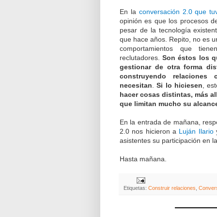
En la
conversación 2.0 que tuv
opinión es que los procesos d
pesar de la tecnología existe
que hace años. Repito, no es un
comportamientos que tiene
reclutadores.
Son éstos los q
gestionar de otra forma dis
construyendo relaciones 
necesitan
.
Si lo hiciesen
, es
hacer cosas distintas, más al
que limitan mucho su alcanc
En la entrada de mañana, respo
2.0 nos hicieron a
Luján Ilario
y
asistentes su participación en l
Hasta mañana.
Etiquetas:
Construir relaciones
,
Conver