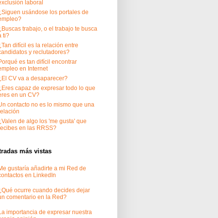
exclusión laboral
¿Siguen usándose los portales de
empleo?
¿Buscas trabajo, o el trabajo te busca
a ti?
¿Tan difícil es la relación entre
candidatos y reclutadores?
Porqué es tan difícil encontrar
empleo en Internet
¿El CV va a desaparecer?
¿Eres capaz de expresar todo lo que
eres en un CV?
Un contacto no es lo mismo que una
relación
¿Valen de algo los 'me gusta' que
recibes en las RRSS?
tradas más vistas
Me gustaría añadirte a mi Red de
contactos en LinkedIn
¿Qué ocurre cuando decides dejar
un comentario en la Red?
La importancia de expresar nuestra