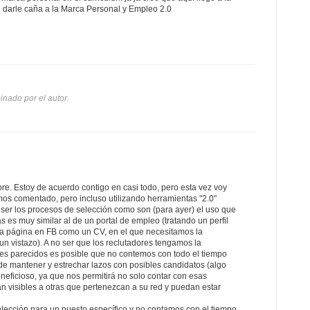
e darle caña a la Marca Personal y Empleo 2.0
inado por el autor.
e. Estoy de acuerdo contigo en casi todo, pero esta vez voy
mos comentado, pero incluso utilizando herramientas "2.0"
l ser los procesos de selección como son (para ayer) el uso que
 es muy similar al de un portal de empleo (tratando un perfil
na página en FB como un CV, en el que necesitamos la
un vistazo). A no ser que los reclutadores tengamos la
les parecidos es posible que no contemos con todo el tiempo
 de mantener y estrechar lazos con posibles candidatos (algo
neficioso, ya que nos permitirá no solo contar con esas
n visibles a otras que pertenezcan a su red y puedan estar
lección para un puesto específico y no contamos con el tiempo