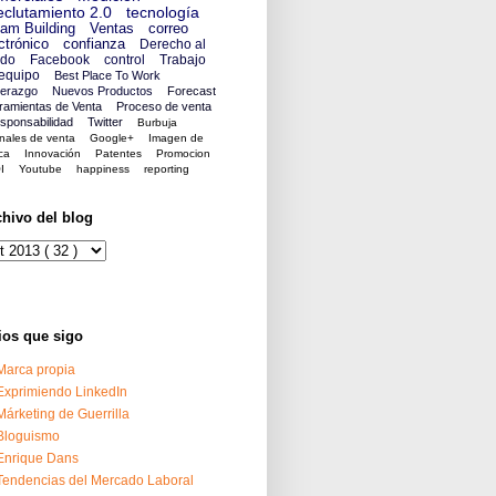
clutamiento 2.0
tecnología
am Building
Ventas
correo
ctrónico
confianza
Derecho al
ido
Facebook
control
Trabajo
equipo
Best Place To Work
derazgo
Nuevos Productos
Forecast
ramientas de Venta
Proceso de venta
sponsabilidad
Twitter
Burbuja
nales de venta
Google+
Imagen de
ca
Innovación
Patentes
Promocion
I
Youtube
happiness
reporting
chivo del blog
ios que sigo
Marca propia
Exprimiendo LinkedIn
Márketing de Guerrilla
Bloguismo
Enrique Dans
Tendencias del Mercado Laboral