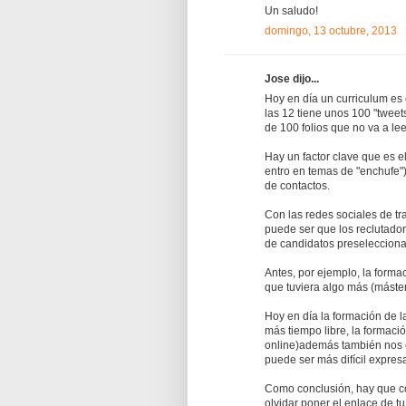
Un saludo!
domingo, 13 octubre, 2013
Jose dijo...
Hoy en día un curriculum es 
las 12 tiene unos 100 "tweet
de 100 folios que no va a le
Hay un factor clave que es e
entro en temas de "enchufe")
de contactos.
Con las redes sociales de tr
puede ser que los reclutador
de candidatos preseleccion
Antes, por ejemplo, la forma
que tuviera algo más (máster
Hoy en día la formación de l
más tiempo libre, la formació
online)además también nos e
puede ser más difícil expresa
Como conclusión, hay que co
olvidar poner el enlace de tu