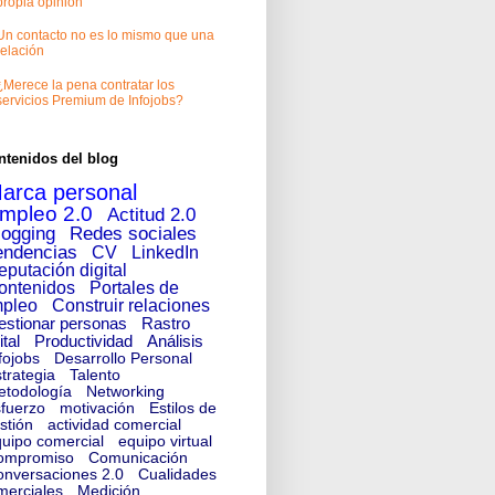
propia opinión
Un contacto no es lo mismo que una
relación
¿Merece la pena contratar los
servicios Premium de Infojobs?
ntenidos del blog
arca personal
mpleo 2.0
Actitud 2.0
logging
Redes sociales
endencias
CV
LinkedIn
eputación digital
ontenidos
Portales de
pleo
Construir relaciones
estionar personas
Rastro
ital
Productividad
Análisis
fojobs
Desarrollo Personal
trategia
Talento
etodología
Networking
fuerzo
motivación
Estilos de
stión
actividad comercial
uipo comercial
equipo virtual
ompromiso
Comunicación
nversaciones 2.0
Cualidades
merciales
Medición