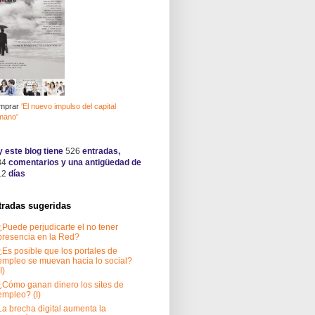
mprar
'El nuevo impulso del capital
mano'
 este blog tiene
526
entradas,
34
comentarios y una antigüedad de
12
días
tradas sugeridas
¿Puede perjudicarte el no tener
presencia en la Red?
¿Es posible que los portales de
empleo se muevan hacia lo social?
I)
¿Cómo ganan dinero los sites de
empleo? (I)
La brecha digital aumenta la