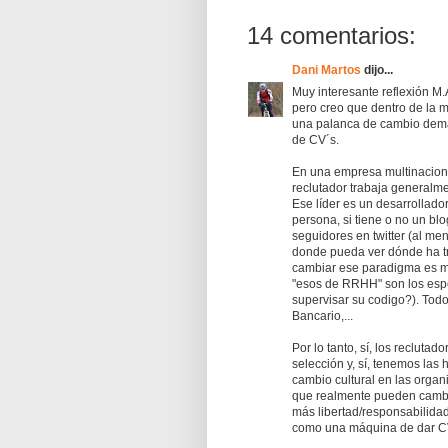
14 comentarios:
Dani Martos
dijo...
Muy interesante reflexión M.
pero creo que dentro de la 
una palanca de cambio dema
de CV´s.
En una empresa multinacional
reclutador trabaja generalme
Ese líder es un desarrollador
persona, si tiene o no un blo
seguidores en twitter (al me
donde pueda ver dónde ha tr
cambiar ese paradigma es mu
"esos de RRHH" son los espec
supervisar su codigo?). Todo
Bancario,...
Por lo tanto, sí, los reclut
selección y, sí, tenemos las
cambio cultural en las orga
que realmente pueden cambia
más libertad/responsabilidad
como una máquina de dar C