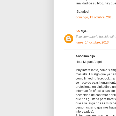
finalidad de su blog, hay qu
¡Saludos!
domingo, 13 octubre, 2013
SA
dijo...
Este comentario ha sido elim
lunes, 14 octubre, 2013
Anónimo dijo...
Hola Miguel Ángel
Muy interesante, como siempr
más allá. Es algo que ya he
como linkedin, facebook... a
se hace de esas herramientas
profesional en LinkedIn o u
información bñasica casi de 
necesidad de contratar perfi
que nos gustaría para tratar
que a la larga nos es muy be
personas, sino que nos haga
interesados).
Si tenemos un proceso de se