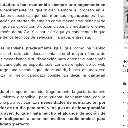
clutadores han mantenido siempre una hegemonía en
s básicamente los que inician siempre el proceso en el
ades específicas que cubrir en sus organizaciones. Tras
licación de ofertas de empleo como mecanismo principal de
el que se ofrece como opción disponible mediante el envío
 través de su CV. Y a partir de aquí ya conocemos lo que
e de los técnicos de selección, llamada, entrevista, ...
Co
hu
se mantiene prácticamente igual que como ha venido
os. El reclutador desea contar con el mayor número de
ntos mecanismos a su disposición para obtener cuantos más
Hoy
eo, candidaturas espontáneas, zona de empleo de su web
14
surge una vacante que debe cubrir, busca en todo ese
57
lizar al mejor candidato posible. Es decir,
la cantidad
En
do el tiempo del mundo. Seguramente le gustaría tenerlo
r talento disponible, pero cuenta habitualmente con la
ene para reclutar.
Las necesidades de contratación por
tador de un día para otro, y los plazos de incorporación
(
a ayer', lo que limita mucho el alcance de acción de
n obligados a usar los medios 'tradicionales' para
idato 'perfecto'
.