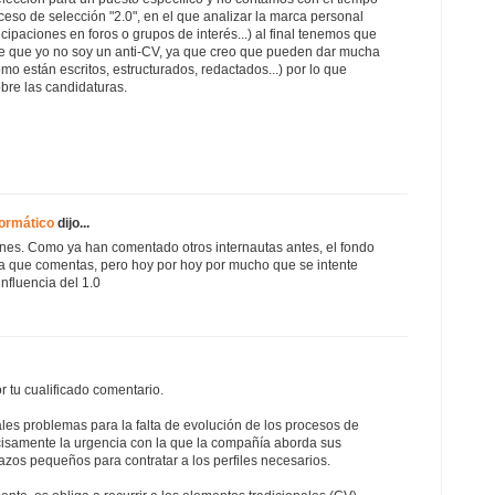
eso de selección "2.0", en el que analizar la marca personal
icipaciones en foros o grupos de interés...) al final tenemos que
 de que yo no soy un anti-CV, ya que creo que pueden dar mucha
mo están escritos, estructurados, redactados...) por lo que
bre las candidaturas.
ormático
dijo...
ones. Como ya han comentado otros internautas antes, el fondo
 la que comentas, pero hoy por hoy por mucho que se intente
nfluencia del 1.0
r tu cualificado comentario.
les problemas para la falta de evolución de los procesos de
cisamente la urgencia con la que la compañía aborda sus
zos pequeños para contratar a los perfiles necesarios.