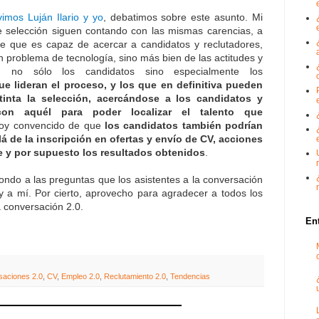
imos Luján Ilario y yo
, debatimos sobre este asunto. Mi
e selección siguen contando con las mismas carencias, a
nte que es capaz de acercar a candidatos y reclutadores,
 problema de tecnología, sino más bien de las actitudes y
n no sólo los candidatos sino especialmente los
ue lideran el proceso, y los que en definitiva pueden
tinta la selección, acercándose a los candidatos y
con aquél para poder localizar el talento que
toy convencido de que
los candidatos también podrían
lá de la inscripción en ofertas y envío de CV, acciones
e y por supuesto los resultados obtenidos
.
ndo a las preguntas que los asistentes a la conversación
 a mí. Por cierto, aprovecho para agradecer a todos los
a conversación 2.0.
En
saciones 2.0
,
CV
,
Empleo 2.0
,
Reclutamiento 2.0
,
Tendencias