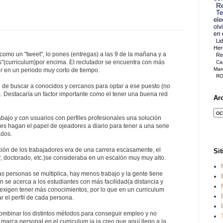
Re
Te
ele
olv
en 
Li
Her
como un "tweet", lo pones (entregas) a las 9 de la mañana y a
Re
s"(curriculum)por encima. El reclutador se encuentra con más
Ca
Mar
er en un periodo muy corto de tiempo.
RO
l de buscar a conocidos y cercanos para optar a ese puesto (no
. Destacaría un factor importante como el tener una buena red
Ar
abajo y con usuarios con perfiles profesionales una solución
es hagan el papel de ojeadores a diario para tener a una serie
ados.
ción de los trabajadores era de una carrera escasamente, el
Sit
, doctorado, etc.)se consideraba en un escalón muy muy alto.
as personas se multiplica, hay menos trabajo y la gente tiene
n se acerca a los estudiantes con más facilidad(a distancia y
xigen tener más conocimientos, por lo que en un curriculum
r el perfil de cada persona.
mbinar los distintos métodos para conseguir empleo y no
 marca personal en el curriculum ja ja creo que aquí llego a la