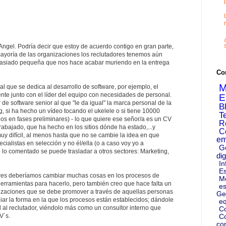
Angel. Podría decir que estoy de acuerdo contigo en gran parte,
mayoría de las organizaciones los reclutadores tenemos aún
siado pequeña que nos hace acabar muriendo en la entrega
Co
M
 que se dedica al desarrollo de software, por ejemplo, el
nte junto con el líder del equipo con necesidades de personal.
E
 de software senior al que "le da igual" la marca personal de la
B
g, si ha hecho un vídeo tocando el ukelele o si tiene 10000
T
nos en fases preliminares) - lo que quiere ese señor/a es un CV
R
abajado, que ha hecho en los sitios dónde ha estado,...y
C
y difícil, al menos hasta que no se cambie la idea en que
em
ialistas en selección y no él/ella (o a caso voy yo a
G
 lo comentado se puede trasladar a otros sectores: Marketing,
dig
In
Es
adores deberíamos cambiar muchas cosas en los procesos de
M
 herramientas para hacerlo, pero también creo que hace falta un
es
nizaciones que se debe promover a través de aquellas personas
Ge
r la forma en la que los procesos están establecidos; dándole
eq
 al reclutador, viéndolo más como un consultor interno que
C
V´s.
Co
co