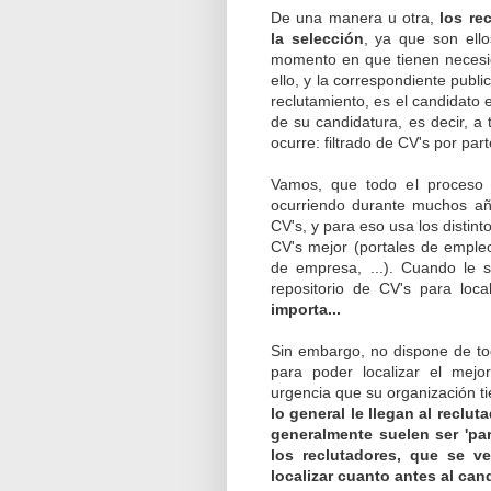
De una manera u otra,
los re
la selección
, ya que son ello
momento en que tienen necesid
ello, y la correspondiente pub
reclutamiento, es el candidato 
de su candidatura, es decir, a
ocurre: filtrado de CV's por part
Vamos, que todo el proceso 
ocurriendo durante muchos añ
CV's, y para eso usa los disti
CV's mejor (portales de empl
de empresa, ...). Cuando le 
repositorio de CV's para loca
importa...
Sin embargo, no dispone de to
para poder localizar el mejo
urgencia que su organización ti
lo general le llegan al reclu
generalmente suelen ser 'par
los reclutadores, que se ve
localizar cuanto antes al cand