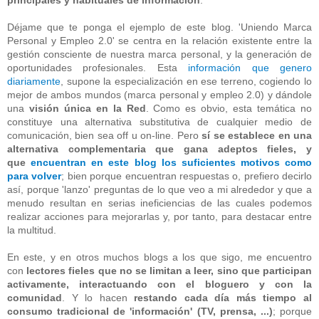
principales y habituales de información
.
Déjame que te ponga el ejemplo de este blog. 'Uniendo Marca
Personal y Empleo 2.0' se centra en la relación existente entre la
gestión consciente de nuestra marca personal, y la generación de
oportunidades profesionales. Esta
información que genero
diariamente
, supone la especialización en ese terreno, cogiendo lo
mejor de ambos mundos (marca personal y empleo 2.0) y dándole
una
visión única en la Red
. Como es obvio, esta temática no
constituye una alternativa substitutiva de cualquier medio de
comunicación, bien sea off u on-line. Pero
sí se establece en una
alternativa complementaria que gana adeptos fieles, y
que
encuentran en este blog los suficientes motivos como
para volver
; bien porque encuentran respuestas o, prefiero decirlo
así, porque 'lanzo' preguntas de lo que veo a mi alrededor y que a
menudo resultan en serias ineficiencias de las cuales podemos
realizar acciones para mejorarlas y, por tanto, para destacar entre
la multitud.
En este, y en otros muchos blogs a los que sigo, me encuentro
con
lectores fieles que no se limitan a leer, sino que participan
activamente, interactuando con el bloguero y con la
comunidad
. Y lo hacen
restando cada día más tiempo al
consumo tradicional de 'información' (TV, prensa, ...)
; porque