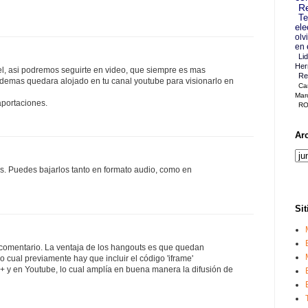
Re
Te
ele
olv
en 
Li
Her
, asi podremos seguirte en video, que siempre es mas
Re
 Ademas quedara alojado en tu canal youtube para visionarlo en
Ca
Mar
aportaciones.
RO
Ar
s. Puedes bajarlos tanto en formato audio, como en
Sit
u comentario. La ventaja de los hangouts es que quedan
lo cual previamente hay que incluir el código 'iframe'
+ y en Youtube, lo cual amplía en buena manera la difusión de