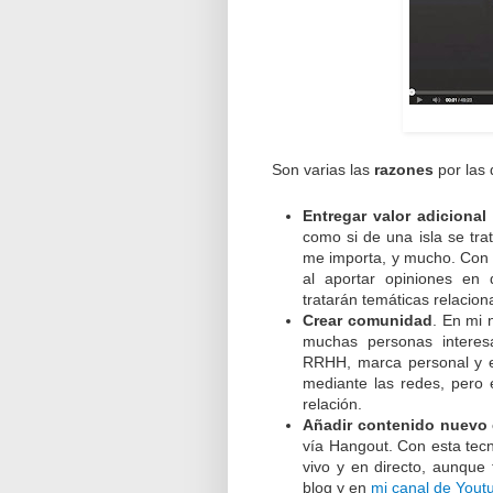
Son varias las
razones
por las 
Entregar valor adicional 
como si de una isla se tra
me importa, y mucho. Con 
al aportar opiniones en d
tratarán temáticas relacion
Crear comunidad
. En mi 
muchas personas interesa
RRHH, marca personal y e
mediante las redes, pero 
relación.
Añadir contenido nuevo 
vía Hangout. Con esta tecn
vivo y en directo, aunque
blog y en
mi canal de Yout