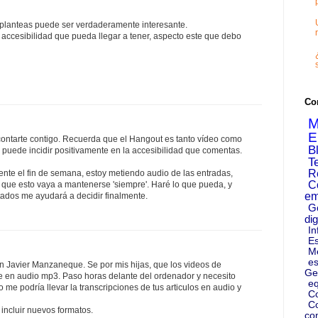
 planteas puede ser verdaderamente interesante.
 accesibilidad que pueda llegar a tener, aspecto este que debo
Co
M
E
ontarte contigo. Recuerda que el Hangout es tanto vídeo como
B
 puede incidir positivamente en la accesibilidad que comentas.
T
R
nte el fin de semana, estoy metiendo audio de las entradas,
C
que esto vaya a mantenerse 'siempre'. Haré lo que pueda, y
em
ltados me ayudará a decidir finalmente.
G
dig
In
Es
M
es
n Javier Manzaneque. Se por mis hijas, que los videos de
Ge
 en audio mp3. Paso horas delante del ordenador y necesito
eq
me podría llevar la transcripciones de tus articulos en audio y
C
Co
 incluir nuevos formatos.
co