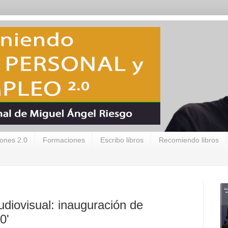
ones 2.0
Formaciones
Escribo libros
Recomiendo libros
diovisual: inauguración de
0'