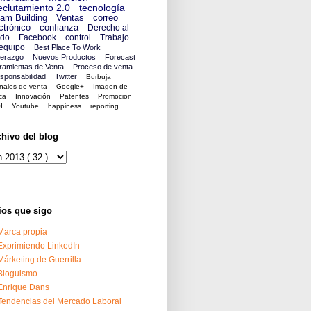
clutamiento 2.0
tecnología
am Building
Ventas
correo
ctrónico
confianza
Derecho al
ido
Facebook
control
Trabajo
equipo
Best Place To Work
derazgo
Nuevos Productos
Forecast
ramientas de Venta
Proceso de venta
sponsabilidad
Twitter
Burbuja
nales de venta
Google+
Imagen de
ca
Innovación
Patentes
Promocion
I
Youtube
happiness
reporting
chivo del blog
ios que sigo
Marca propia
Exprimiendo LinkedIn
Márketing de Guerrilla
Bloguismo
Enrique Dans
Tendencias del Mercado Laboral