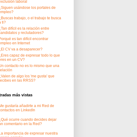
exclusión laboral
¿Siguen usándose los portales de
empleo?
¿Buscas trabajo, o el trabajo te busca
a ti?
¿Tan difícil es la relación entre
candidatos y reclutadores?
Porqué es tan difícil encontrar
empleo en Internet
¿El CV va a desaparecer?
¿Eres capaz de expresar todo lo que
eres en un CV?
Un contacto no es lo mismo que una
relación
¿Valen de algo los 'me gusta' que
recibes en las RRSS?
tradas más vistas
Me gustaría añadirte a mi Red de
contactos en LinkedIn
¿Qué ocurre cuando decides dejar
un comentario en la Red?
La importancia de expresar nuestra