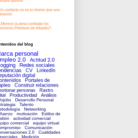
propia opinión
Un contacto no es lo mismo que una
relación
¿Merece la pena contratar los
servicios Premium de Infojobs?
ntenidos del blog
arca personal
mpleo 2.0
Actitud 2.0
logging
Redes sociales
endencias
CV
LinkedIn
eputación digital
ontenidos
Portales de
pleo
Construir relaciones
estionar personas
Rastro
ital
Productividad
Análisis
fojobs
Desarrollo Personal
trategia
Talento
etodología
Networking
fuerzo
motivación
Estilos de
stión
actividad comercial
uipo comercial
equipo virtual
ompromiso
Comunicación
nversaciones 2.0
Cualidades
merciales
Medición