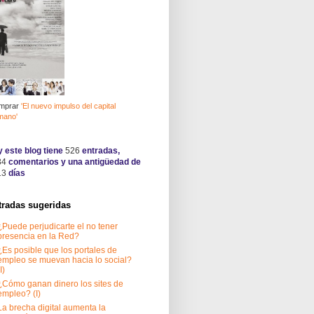
mprar
'El nuevo impulso del capital
mano'
 este blog tiene
526
entradas,
34
comentarios y una antigüedad de
13
días
tradas sugeridas
¿Puede perjudicarte el no tener
presencia en la Red?
¿Es posible que los portales de
empleo se muevan hacia lo social?
I)
¿Cómo ganan dinero los sites de
empleo? (I)
La brecha digital aumenta la