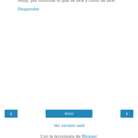
vista), por controlar lo que se dice y cómo se dice.
Responder
‹
›
Inicio
Ver versión web
Con la tecnología de
Blogger
.