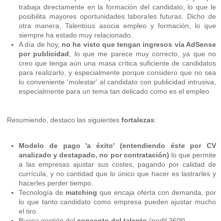
trabaja directamente en la formación del candidato, lo que le
posibilita mayores oportunidades laborales futuras. Dicho de
otra manera, Talentous asocia empleo y formación, lo que
siempre ha estado muy relacionado.
A día de hoy,
no he visto que tengan ingresos vía AdSense
por publicidad
, lo que me parece muy correcto, ya que no
creo que tenga aún una masa crítica suficiente de candidatos
para realizarlo, y especialmente porque considero que no sea
lo conveniente 'molestar' al candidato con publicidad intrusiva,
especialmente para un tema tan delicado como es el empleo.
Resumiendo, destaco las siguientes
fortalezas
:
Modelo de pago 'a éxito' (entendiendo éste por CV
analizado y destapado, no por contratación)
lo que permite
a las empresas ajustar sus costes, pagando por calidad de
currícula, y no cantidad que lo único que hacer es lastrarles y
hacerles perder tiempo.
Tecnología de
matching
que encaja oferta con demanda, por
lo que tanto candidato como empresa pueden ajustar mucho
el tiro.
Buena gestión del
concepto del talento
(perfil 360º).