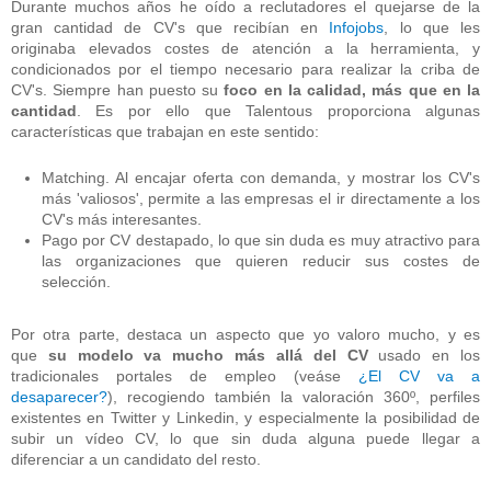
Durante muchos años he oído a reclutadores el quejarse de la
gran cantidad de CV's que recibían en
Infojobs
, lo que les
originaba elevados costes de atención a la herramienta, y
condicionados por el tiempo necesario para realizar la criba de
CV's. Siempre han puesto su
foco en la calidad, más que en la
cantidad
. Es por ello que Talentous proporciona algunas
características que trabajan en este sentido:
Matching. Al encajar oferta con demanda, y mostrar los CV's
más 'valiosos', permite a las empresas el ir directamente a los
CV's más interesantes.
Pago por CV destapado, lo que sin duda es muy atractivo para
las organizaciones que quieren reducir sus costes de
selección.
Por otra parte, destaca un aspecto que yo valoro mucho, y es
que
su modelo va mucho más allá del CV
usado en los
tradicionales portales de empleo (veáse
¿El CV va a
desaparecer?
), recogiendo también la valoración 360º, perfiles
existentes en Twitter y Linkedin, y especialmente la posibilidad de
subir un vídeo CV, lo que sin duda alguna puede llegar a
diferenciar a un candidato del resto.