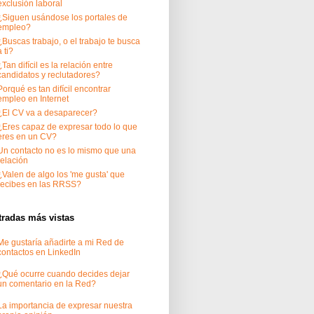
exclusión laboral
¿Siguen usándose los portales de
empleo?
¿Buscas trabajo, o el trabajo te busca
a ti?
¿Tan difícil es la relación entre
candidatos y reclutadores?
Porqué es tan difícil encontrar
empleo en Internet
¿El CV va a desaparecer?
¿Eres capaz de expresar todo lo que
eres en un CV?
Un contacto no es lo mismo que una
relación
¿Valen de algo los 'me gusta' que
recibes en las RRSS?
tradas más vistas
Me gustaría añadirte a mi Red de
contactos en LinkedIn
¿Qué ocurre cuando decides dejar
un comentario en la Red?
La importancia de expresar nuestra