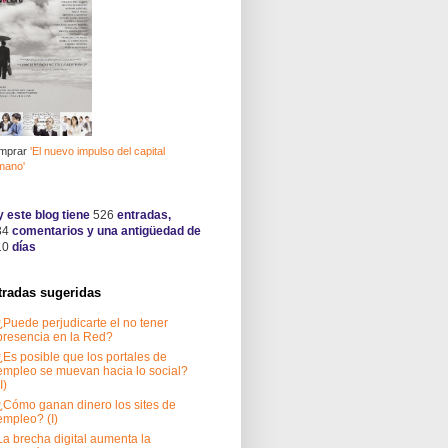
mprar
'El nuevo impulso del capital
mano'
 este blog tiene
526
entradas,
34
comentarios y una antigüedad de
10
días
tradas sugeridas
¿Puede perjudicarte el no tener
presencia en la Red?
¿Es posible que los portales de
empleo se muevan hacia lo social?
I)
¿Cómo ganan dinero los sites de
empleo? (I)
La brecha digital aumenta la