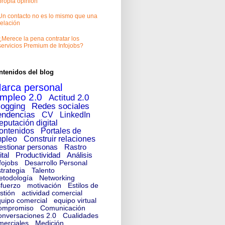
propia opinión
Un contacto no es lo mismo que una
relación
¿Merece la pena contratar los
servicios Premium de Infojobs?
ntenidos del blog
arca personal
mpleo 2.0
Actitud 2.0
logging
Redes sociales
endencias
CV
LinkedIn
eputación digital
ontenidos
Portales de
pleo
Construir relaciones
estionar personas
Rastro
ital
Productividad
Análisis
fojobs
Desarrollo Personal
trategia
Talento
etodología
Networking
fuerzo
motivación
Estilos de
stión
actividad comercial
uipo comercial
equipo virtual
ompromiso
Comunicación
nversaciones 2.0
Cualidades
merciales
Medición