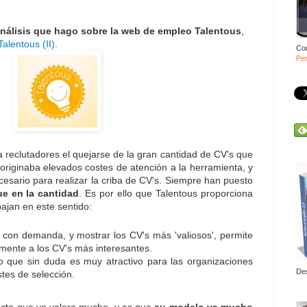
 análisis que hago sobre la web de empleo Talentous
,
Talentous (II)
.
Co
Per
reclutadores el quejarse de la gran cantidad de CV's que
s originaba elevados costes de atención a la herramienta, y
esario para realizar la criba de CV's. Siempre han puesto
ue en la cantidad
. Es por ello que Talentous proporciona
bajan en este sentido:
a con demanda, y mostrar los CV's más 'valiosos', permite
amente a los CV's más interesantes.
 que sin duda es muy atractivo para las organizaciones
De
stes de selección.
ecto que yo valoro mucho, y es que
su modelo va mucho