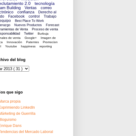
clutamiento 2.0
tecnología
am Building
Ventas
correo
ctrónico
confianza
Derecho al
ido
Facebook
control
Trabajo
equipo
Best Place To Work
derazgo
Nuevos Productos
Forecast
ramientas de Venta
Proceso de venta
sponsabilidad
Twitter
Burbuja
nales de venta
Google+
Imagen de
ca
Innovación
Patentes
Promocion
I
Youtube
happiness
reporting
chivo del blog
ios que sigo
Marca propia
Exprimiendo LinkedIn
Márketing de Guerrilla
Bloguismo
Enrique Dans
Tendencias del Mercado Laboral