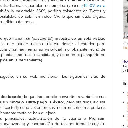
 tradicionales portales de empleo (veáse
¿El CV va a
bién la valoración 360º, perfiles existentes en Twitter y
posibilidad de subir un vídeo CV, lo que sin duda alguna
candidato del resto.
(lo que llaman su 'pasaporte') muestra de un solo vistazo
, lo que puede incluso linkarse desde el exterior para
Co
hu
opia y así aumentar su visibilidad; no obstante, echo de
e pueda tener dicho candidato, ya que en el pasaporte no
pide en la herramienta).
Hoy
14
57
egocio, en su web mencionan las siguientes
vías de
En
 destapado
, lo que las permite convertir en variables sus
de un modelo 100% pago 'a éxito'
, pero sin duda alguna
el coste fijo que las empresas incurren con otros portales
(
ricamente tanto se han quejado.
s principales: actualización de la cuenta a Premium
s avanzadas) y contratación de talleres formativos y / o