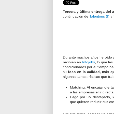
Tercera y última entrega del
continuación de
Talentous (I)
y
Durante muchos años he oído a 
recibían en
Infojobs
, lo que le
condicionados por el tiempo nec
su
foco en la calidad, más q
algunas características que tra
Matching. Al encajar ofert
a las empresas el ir direct
Pago por CV destapado, lo
que quieren reducir sus co
Por otra parte, destaca un asp