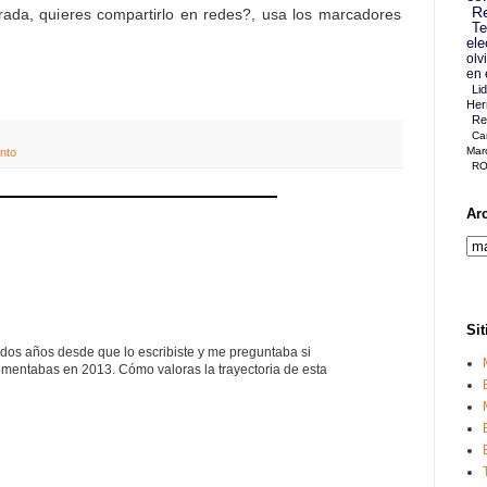
Re
rada, quieres compartirlo en redes?, usa los marcadores
Te
ele
olv
en 
Li
Her
Re
Ca
Mar
nto
RO
Ar
Sit
os años desde que lo escribiste y me preguntaba si
omentabas en 2013. Cómo valoras la trayectoria de esta