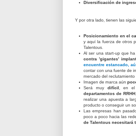
Diversificación de ingre
Y por otra lado, tienen las sigu
Posicionamiento en el c
y aquí la fuerza de otros p
Talentous.
Al ser una start-up que 
contra 'gigantes' impl
encuentre estancado, a
contar con una fuente de i
mercado del reclutamiento 
Imagen de marca aún
poc
Será muy
difícil
, en el
departamentos de RRHH
realizar una apuesta a la
producto o conseguir un so
Las empresas han pasado 
poco a poco hacia las rede
de Talentous necesitará 