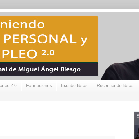
ones 2.0
Formaciones
Escribo libros
Recomiendo libros