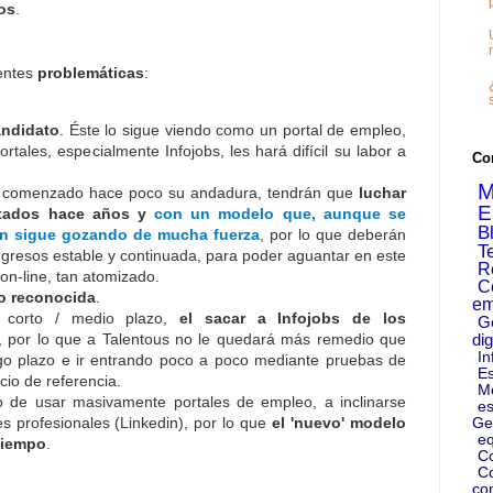
sos
.
ientes
problemáticas
:
andidato
. Éste lo sigue viendo como un portal de empleo,
ortales, especialmente Infojobs, les hará difícil su labor a
Co
M
ha comenzado hace poco su andadura, tendrán que
luchar
E
antados hace años y
con un modelo que, aunque se
B
ún sigue gozando de mucha fuerza
, por lo que deberán
T
ngresos estable y continuada, para poder aguantar en este
R
on-line, tan atomizado.
C
o reconocida
.
em
 corto / medio plazo,
el sacar a Infojobs de los
G
, por lo que a Talentous no le quedará más remedio que
dig
In
rgo plazo e ir entrando poco a poco mediante pruebas de
Es
cio de referencia.
M
de usar masivamente portales de empleo, a inclinarse
es
s profesionales (Linkedin), por lo que
el 'nuevo' modelo
Ge
eq
tiempo
.
C
Co
co