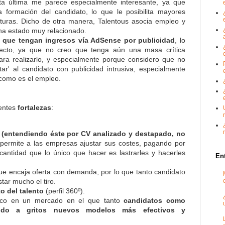
ta última me parece especialmente interesante, ya que
a formación del candidato, lo que le posibilita mayores
uturas. Dicho de otra manera, Talentous asocia empleo y
ha estado muy relacionado.
o que tengan ingresos vía AdSense por publicidad
, lo
cto, ya que no creo que tenga aún una masa crítica
para realizarlo, y especialmente porque considero que no
ar' al candidato con publicidad intrusiva, especialmente
 como es el empleo.
ientes
fortalezas
:
' (entendiendo éste por CV analizado y destapado, no
permite a las empresas ajustar sus costes, pagando por
 cantidad que lo único que hacer es lastrarles y hacerles
En
e encaja oferta con demanda, por lo que tanto candidato
ar mucho el tiro.
o del talento
(perfil 360º).
eco en un mercado en el que tanto
candidatos como
ndo a gritos nuevos modelos más efectivos y