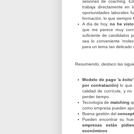
sesiones de coaching. Es
trabaja directamente en l
oportunidades laborales f
formación, lo que siempre 
A día de hoy,
no he vist
que me parece muy corre
suficiente de candidatos 
sea lo conveniente 'molest
para un tema tan delicado
Resumiendo, destaco las sigu
Modelo de pago 'a éxito
por contratación)
lo que 
calidad de currícula, y no
perder tiempo.
Tecnología de
matching
qu
como empresa pueden ajust
Buena gestión del
concept
Pueden encontrar su hu
empresas están pidie
económicos
.