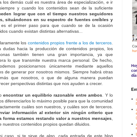
 los demás cuál es nuestra área de especialización, e ir
 siempre y cuando los contenidos sean de la suficiente
ueden lograr que con el tiempo nuestros seguidores
os, situándonos en su espectro de fuentes creíbles y
e es el primer paso para que cuando se de la ocasión
dos cuando existan distintas alternativas...
 claramente los
contenidos propios frente a los de terceros
.
Co
a dudas hacia la producción de contenidos propios, los
hu
sonas también tienen una gran importancia, ya que
a lo que transmite nuestra marca personal. De hecho,
Hoy
podemos posicionarnos únicamente mediante aquellos
com
s de generar por nosotros mismos. Siempre habrá otras
día
más que nosotros, o que de alguna manera puedan
recer perspectivas distintas que nos ayuden a crecer.
En
io
encontrar un equilibrio razonable entre ambos
. Y lo
s diferenciarlos lo máximo posible para que la comunidad
xactamente cuáles son nuestros, y cuáles son de terceros.
nviar información al exterior sin ningún criterio que
(
na forma estamos restando valor a nuestros mensajes
,
 nuestros contenidos propios quedan diluidos.
i caso, si te sirve de algo, cada entrada de este blog