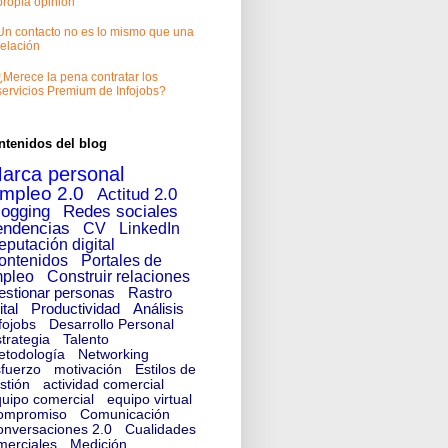
propia opinión
Un contacto no es lo mismo que una
relación
¿Merece la pena contratar los
servicios Premium de Infojobs?
ntenidos del blog
arca personal
mpleo 2.0
Actitud 2.0
logging
Redes sociales
endencias
CV
LinkedIn
eputación digital
ontenidos
Portales de
pleo
Construir relaciones
estionar personas
Rastro
ital
Productividad
Análisis
fojobs
Desarrollo Personal
trategia
Talento
etodología
Networking
fuerzo
motivación
Estilos de
stión
actividad comercial
uipo comercial
equipo virtual
ompromiso
Comunicación
nversaciones 2.0
Cualidades
merciales
Medición