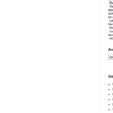
Re
Te
ele
olv
en 
Li
Her
Re
Ca
Mar
RO
Ar
Sit