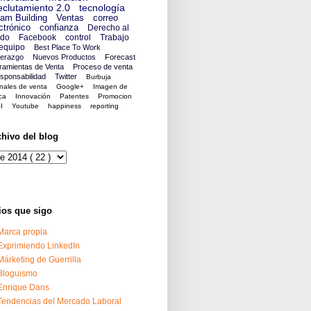
clutamiento 2.0
tecnología
am Building
Ventas
correo
ctrónico
confianza
Derecho al
ido
Facebook
control
Trabajo
equipo
Best Place To Work
derazgo
Nuevos Productos
Forecast
ramientas de Venta
Proceso de venta
sponsabilidad
Twitter
Burbuja
nales de venta
Google+
Imagen de
ca
Innovación
Patentes
Promocion
I
Youtube
happiness
reporting
chivo del blog
ios que sigo
Marca propia
Exprimiendo LinkedIn
Márketing de Guerrilla
Bloguismo
Enrique Dans
Tendencias del Mercado Laboral