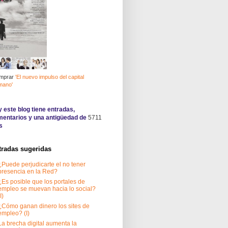
mprar
'El nuevo impulso del capital
mano'
 este blog tiene
entradas,
entarios y una antigüedad de
5711
s
tradas sugeridas
¿Puede perjudicarte el no tener
presencia en la Red?
¿Es posible que los portales de
empleo se muevan hacia lo social?
I)
¿Cómo ganan dinero los sites de
empleo? (I)
La brecha digital aumenta la