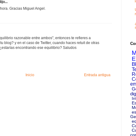
ijo...
ahora. Gracias Miguel Angel.
quilibrio razonable entre ambos", entonces te refieres a
u blog? y en el caso de Twitter, cuando haces retuit de otras
Co
estarías encontrando ese equilibrio? Saludos
M
E
B
T
R
Inicio
Entrada antigua
C
em
G
dig
In
Es
M
es
Ge
eq
C
Co
co