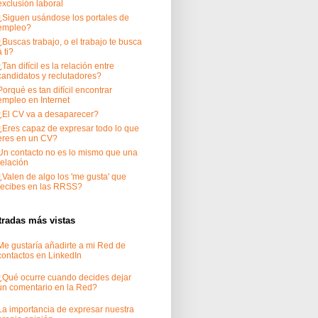
exclusión laboral
¿Siguen usándose los portales de
empleo?
¿Buscas trabajo, o el trabajo te busca
a ti?
¿Tan difícil es la relación entre
candidatos y reclutadores?
Porqué es tan difícil encontrar
empleo en Internet
¿El CV va a desaparecer?
¿Eres capaz de expresar todo lo que
eres en un CV?
Un contacto no es lo mismo que una
relación
¿Valen de algo los 'me gusta' que
recibes en las RRSS?
tradas más vistas
Me gustaría añadirte a mi Red de
contactos en LinkedIn
¿Qué ocurre cuando decides dejar
un comentario en la Red?
La importancia de expresar nuestra