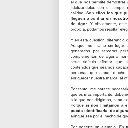
el que nos permite demostrar a
fidelizándolos con el tiempo,
calidad.
Son ellos los que p
lleguen a confiar en nosotr
de rigor
. Y obviamente, est
propicia, podamos resultar elegi
Y en esta cuestión, diferencio
Aunque me incline sin lugar 
generados por terceras per
complementan de alguna maner
sería ridículo afirmar que 
contenidos que seamos capace
personas que sepan mucho 
enriquecer nuestra marca, al of
Por tanto, me parece necesar
que es más importante, debemo
a la que nos dirigimos, sepa e
Porque
si nos limitamos a e
pueda identificarla, de algu
aunque sea por el hecho de que
Por ponerte un ejemplo. En m