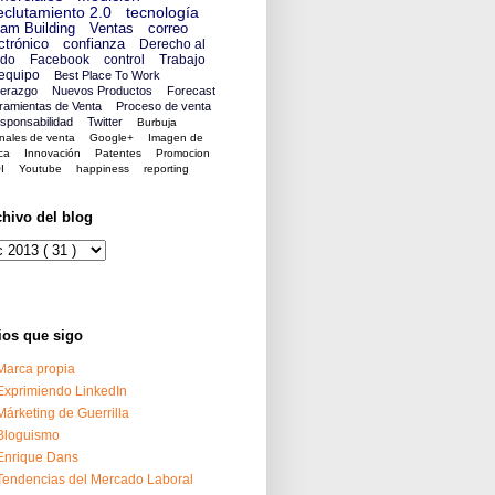
clutamiento 2.0
tecnología
am Building
Ventas
correo
ctrónico
confianza
Derecho al
ido
Facebook
control
Trabajo
equipo
Best Place To Work
derazgo
Nuevos Productos
Forecast
ramientas de Venta
Proceso de venta
sponsabilidad
Twitter
Burbuja
nales de venta
Google+
Imagen de
ca
Innovación
Patentes
Promocion
I
Youtube
happiness
reporting
chivo del blog
ios que sigo
Marca propia
Exprimiendo LinkedIn
Márketing de Guerrilla
Bloguismo
Enrique Dans
Tendencias del Mercado Laboral