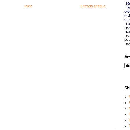
Re
Inicio
Entrada antigua
Te
ele
olv
en 
Li
Her
Re
Ca
Mar
RO
Ar
Sit