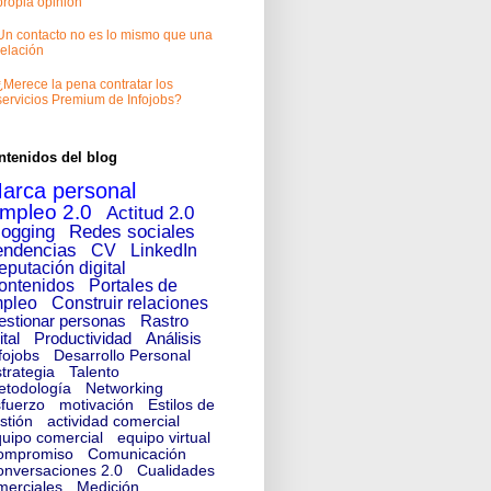
propia opinión
Un contacto no es lo mismo que una
relación
¿Merece la pena contratar los
servicios Premium de Infojobs?
ntenidos del blog
arca personal
mpleo 2.0
Actitud 2.0
logging
Redes sociales
endencias
CV
LinkedIn
eputación digital
ontenidos
Portales de
pleo
Construir relaciones
estionar personas
Rastro
ital
Productividad
Análisis
fojobs
Desarrollo Personal
trategia
Talento
etodología
Networking
fuerzo
motivación
Estilos de
stión
actividad comercial
uipo comercial
equipo virtual
ompromiso
Comunicación
nversaciones 2.0
Cualidades
merciales
Medición