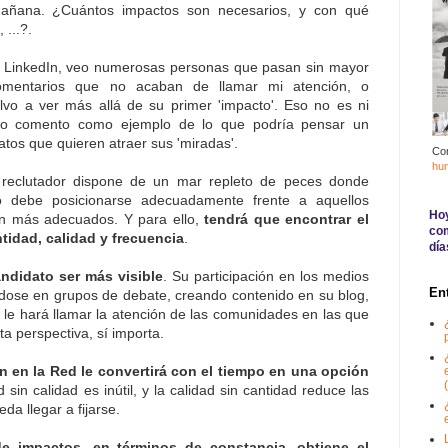
añana. ¿Cuántos impactos son necesarios, y con qué
 ...?.
 de LinkedIn, veo numerosas personas que pasan sin mayor
 comentarios que no acaban de llamar mi atención, o
vo a ver más allá de su primer 'impacto'. Eso no es ni
lo comento como ejemplo de lo que podría pensar un
atos que quieren atraer sus 'miradas'.
Co
hu
eclutador dispone de un mar repleto de peces donde
to debe posicionarse adecuadamente frente a aquellos
Hoy
ten más adecuados. Y para ello,
tendrá que encontrar el
com
ntidad, calidad y frecuencia
.
día
andidato ser más visible
. Su participación en los medios
En
ndose en grupos de debate, creando contenido en su blog,
, le hará llamar la atención de las comunidades en las que
ta perspectiva, sí importa.
ón en la Red le convertirá con el tiempo en una opción
(
d sin calidad es inútil, y la calidad sin cantidad reduce las
da llegar a fijarse.
de impactos, en términos de constancia, obtiene el