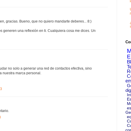
en, gracias. Bueno, que no quiero mandarte deberes... 8:)
s generen una reflexión en ti. Cualquiera cosa me dices. Un
Co
M
E
B
T
dar no solo a generar una red de contactos efectiva, sino
R
 a nuestra marca personal.
C
em
G
13
dig
In
Es
M
es
tario.
Ge
eq
3
C
Co
co