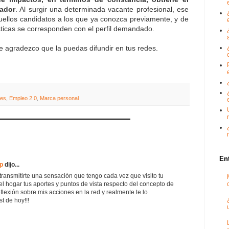
tador
. Al surgir una determinada vacante profesional, ese
uellos candidatos a los que ya conozca previamente, y de
sticas se corresponden con el perfil demandado.
te agradezco que la puedas difundir en tus redes.
nes
,
Empleo 2.0
,
Marca personal
En
p
dijo...
ransmitirte una sensación que tengo cada vez que visito tu
el hogar tus aportes y puntos de vista respecto del concepto de
flexión sobre mis acciones en la red y realmente te lo
t de hoy!!!