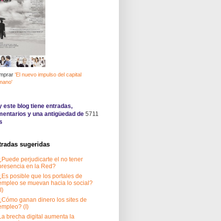
mprar
'El nuevo impulso del capital
mano'
 este blog tiene
entradas,
entarios y una antigüedad de
5711
s
tradas sugeridas
¿Puede perjudicarte el no tener
presencia en la Red?
¿Es posible que los portales de
empleo se muevan hacia lo social?
I)
¿Cómo ganan dinero los sites de
empleo? (I)
La brecha digital aumenta la