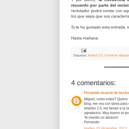
recuerdo por parte del reclu
reclutador podrá contar con aq
los que sepa que sus caracterí
Si te ha gustado esta entrada, 
Hasta mañana.
Etiquetas:
Actitud 2.0
,
Construir relacio
4 comentarios:
Fernando usuario de backu
Miguel, como estas? Quiero t
blog, me voy con tarea para 
empleo 2.0, me llevan a la re
agradezco. Muy bueno el pos
Te mando un abrazo!!
Fernando
martes, 03 diciembre, 2013