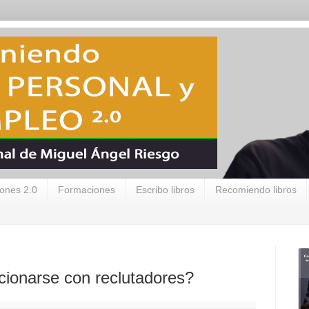
ones 2.0
Formaciones
Escribo libros
Recomiendo libros
acionarse con reclutadores?