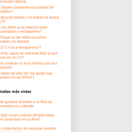
exclusión laboral
¿Siguen usándose los portales de
empleo?
¿Buscas trabajo, o el trabajo te busca
a ti?
¿Tan difícil es la relación entre
candidatos y reclutadores?
Porqué es tan difícil encontrar
empleo en Internet
¿El CV va a desaparecer?
¿Eres capaz de expresar todo lo que
eres en un CV?
Un contacto no es lo mismo que una
relación
¿Valen de algo los 'me gusta' que
recibes en las RRSS?
tradas más vistas
Me gustaría añadirte a mi Red de
contactos en LinkedIn
¿Qué ocurre cuando decides dejar
un comentario en la Red?
La importancia de expresar nuestra