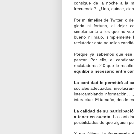
consigue de la noche a la m
frecuencia?. ¿Uno, quince, cien,
Por mi timeline de Twitter, o
gloria ni fortuna, al dejar
simplemente a los que no vuel
bueno ni malo, simplemente 
reclutador ante aquellos candid
Porque ya sabemos que ese r
pescar. Por ello, el candida
reclutadores 2.0 que le resul
equilibrio necesario entre ca
La cantidad le permitirá al c
sociales adecuados, involucrá
intercambiando información, ...
interactue. El tamaño, desde es
La calidad de su participaci
a tener en cuenta
. La cantida
posibilidades de que alguien pue
Y por último,
la frecuencia 