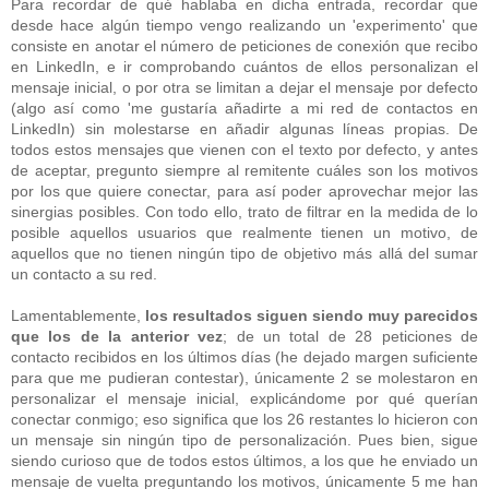
Para recordar de qué hablaba en dicha entrada, recordar que
desde hace algún tiempo vengo realizando un 'experimento' que
consiste en anotar el número de peticiones de conexión que recibo
en LinkedIn, e ir comprobando cuántos de ellos personalizan el
mensaje inicial, o por otra se limitan a dejar el mensaje por defecto
(algo así como 'me gustaría añadirte a mi red de contactos en
LinkedIn) sin molestarse en añadir algunas líneas propias. De
todos estos mensajes que vienen con el texto por defecto, y antes
de aceptar, pregunto siempre al remitente cuáles son los motivos
por los que quiere conectar, para así poder aprovechar mejor las
sinergias posibles. Con todo ello, trato de filtrar en la medida de lo
posible aquellos usuarios que realmente tienen un motivo, de
aquellos que no tienen ningún tipo de objetivo más allá del sumar
un contacto a su red.
Lamentablemente,
los resultados siguen siendo muy parecidos
que los de la anterior vez
; de un total de 28 peticiones de
contacto recibidos en los últimos días (he dejado margen suficiente
para que me pudieran contestar), únicamente 2 se molestaron en
personalizar el mensaje inicial, explicándome por qué querían
conectar conmigo; eso significa que los 26 restantes lo hicieron con
un mensaje sin ningún tipo de personalización. Pues bien, sigue
siendo curioso que de todos estos últimos, a los que he enviado un
mensaje de vuelta preguntando los motivos, únicamente 5 me han