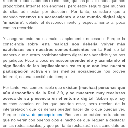
recorrer. Todos sabemos (o intuimos) que las posibilidades que nos
proporciona Internet son enormes, pero estoy seguro que muchas
de ellas aún estar por descubrir. Por tanto, considero que a
menudo
tenemos un acercamiento a este mundo digital algo
'inmaduro'
, debido al desconocimiento y especialmente al poco
camino recorrido.
Y asegurar esto no es malo, simplemente necesario. Porque la
consciencia sobre esta realidad
nos debería volver más
cautelosos con nuestros comportamientos en la Red
, de tal
manera que nuestro posicionamiento digital nos beneficie y no nos
perjudique. Poco a poco iremos
comprendiendo y asimilando el
significado de las implicaciones reales que conlleva nuestra
participación activa en los medios sociales
que nos provee
Internet, es una cuestión de tiempo.
Por tanto, veo comprensible que
existan (muchas) personas que
aún desconfíen de la Red 2.0, y se muestren muy recelosas
acerca de su presencia en el entorno digital
. Saben que hay
muchos canales en los que podrían estar, pero recelan de la
interpretación que los demás puedan hacer de lo que puedan ver.
Porque
esto va de percepciones
. Piensan que existen reclutadores
que no verán con buenos ojos el hecho de que lleguen a destacar
en las redes sociales, y que por tanto rechazarán sus candidaturas