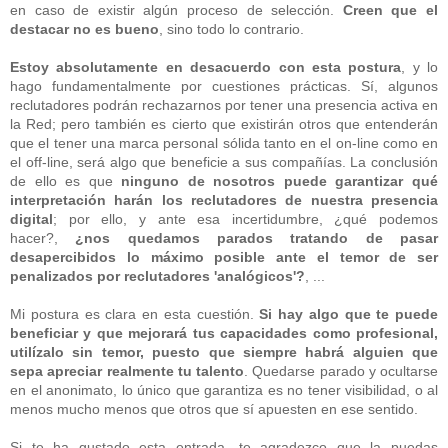
en caso de existir algún proceso de selección.
Creen que el
destacar no es bueno
, sino todo lo contrario.
Estoy absolutamente en desacuerdo con esta postura
, y lo
hago fundamentalmente por cuestiones prácticas. Sí, algunos
reclutadores podrán rechazarnos por tener una presencia activa en
la Red; pero también es cierto que existirán otros que entenderán
que el tener una marca personal sólida tanto en el on-line como en
el off-line, será algo que beneficie a sus compañías. La conclusión
de ello es que
ninguno de nosotros puede garantizar qué
interpretación harán los reclutadores de nuestra presencia
digital
; por ello, y ante esa incertidumbre, ¿qué podemos
hacer?,
¿nos quedamos parados tratando de pasar
desapercibidos lo máximo posible ante el temor de ser
penalizados por reclutadores 'analógicos'?
, ...
Mi postura es clara en esta cuestión.
Si hay algo que te puede
beneficiar y que mejorará tus capacidades como profesional,
utilízalo sin temor, puesto que siempre habrá alguien que
sepa apreciar realmente tu talento
. Quedarse parado y ocultarse
en el anonimato, lo único que garantiza es no tener visibilidad, o al
menos mucho menos que otros que sí apuesten en ese sentido.
Si te ha gustado esta entrada, te agradezco que la puedas