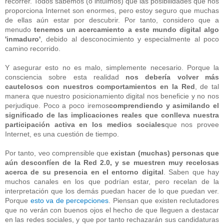
recorrer. Todos sabemos (o intuimos) que las posibilidades que nos
proporciona Internet son enormes, pero estoy seguro que muchas
de ellas aún estar por descubrir. Por tanto, considero que a
menudo
tenemos un acercamiento a este mundo digital algo
'inmaduro'
, debido al desconocimiento y especialmente al poco
camino recorrido.
Y asegurar esto no es malo, simplemente necesario. Porque la
consciencia sobre esta realidad
nos debería volver más
cautelosos con nuestros comportamientos en la Red
, de tal
manera que nuestro posicionamiento digital nos beneficie y no nos
perjudique. Poco a poco iremos
comprendiendo y asimilando el
significado de las implicaciones reales que conlleva nuestra
participación activa en los medios sociales
que nos provee
Internet, es una cuestión de tiempo.
Por tanto, veo comprensible que
existan (muchas) personas que
aún desconfíen de la Red 2.0, y se muestren muy recelosas
acerca de su presencia en el entorno digital
. Saben que hay
muchos canales en los que podrían estar, pero recelan de la
interpretación que los demás puedan hacer de lo que puedan ver.
Porque
esto va de percepciones
. Piensan que existen reclutadores
que no verán con buenos ojos el hecho de que lleguen a destacar
en las redes sociales, y que por tanto rechazarán sus candidaturas