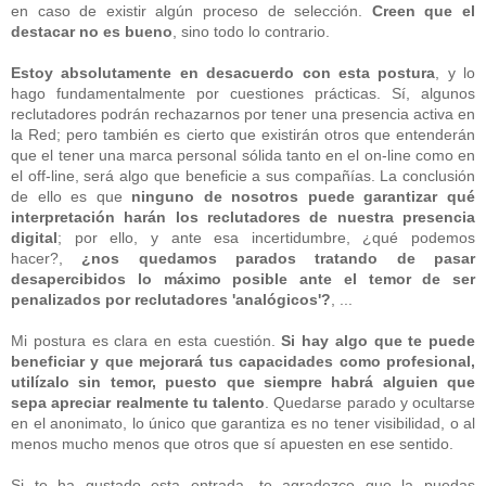
en caso de existir algún proceso de selección.
Creen que el
destacar no es bueno
, sino todo lo contrario.
Estoy absolutamente en desacuerdo con esta postura
, y lo
hago fundamentalmente por cuestiones prácticas. Sí, algunos
reclutadores podrán rechazarnos por tener una presencia activa en
la Red; pero también es cierto que existirán otros que entenderán
que el tener una marca personal sólida tanto en el on-line como en
el off-line, será algo que beneficie a sus compañías. La conclusión
de ello es que
ninguno de nosotros puede garantizar qué
interpretación harán los reclutadores de nuestra presencia
digital
; por ello, y ante esa incertidumbre, ¿qué podemos
hacer?,
¿nos quedamos parados tratando de pasar
desapercibidos lo máximo posible ante el temor de ser
penalizados por reclutadores 'analógicos'?
, ...
Mi postura es clara en esta cuestión.
Si hay algo que te puede
beneficiar y que mejorará tus capacidades como profesional,
utilízalo sin temor, puesto que siempre habrá alguien que
sepa apreciar realmente tu talento
. Quedarse parado y ocultarse
en el anonimato, lo único que garantiza es no tener visibilidad, o al
menos mucho menos que otros que sí apuesten en ese sentido.
Si te ha gustado esta entrada, te agradezco que la puedas