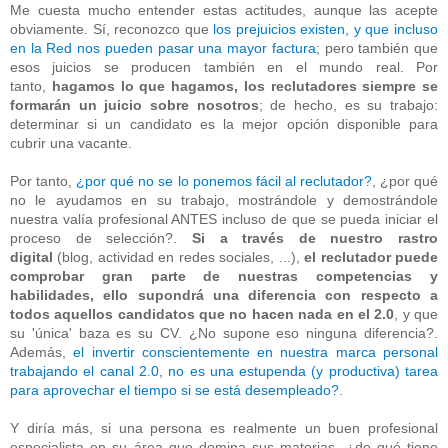
Me cuesta mucho entender estas actitudes, aunque las acepte
obviamente. Sí, reconozco que
los prejuicios existen, y que incluso
en la Red nos pueden pasar una mayor factura
; pero también que
esos juicios se producen también en el mundo real. Por
tanto,
hagamos lo que hagamos, los reclutadores siempre se
formarán un juicio sobre nosotros
; de hecho, es su trabajo:
determinar si un candidato es la mejor opción disponible para
cubrir una vacante.
Por tanto,
¿por qué no se lo ponemos fácil al reclutador?
, ¿por qué
no le ayudamos en su trabajo, mostrándole y demostrándole
nuestra valía profesional ANTES incluso de que se pueda iniciar el
proceso de selección?.
Si a través de nuestro rastro
digital
(blog, actividad en redes sociales, ...),
el reclutador puede
comprobar gran parte de nuestras competencias y
habilidades, ello supondrá una diferencia con respecto a
todos aquellos candidatos que no hacen nada en el 2.0
, y que
su 'única' baza es su CV. ¿No supone eso ninguna diferencia?.
Además,
el invertir conscientemente en nuestra marca personal
trabajando el canal 2.0, no es una estupenda (y productiva) tarea
para aprovechar el tiempo si se está desempleado?
.
Y diría más, si una persona es realmente un buen profesional
especialista en su área que domina sus materias, ¿de qué tiene