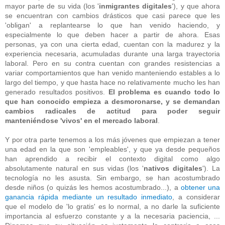
mayor parte de su vida (los '
inmigrantes digitales
'), y que ahora
se encuentran con cambios drásticos que casi parece que les
'obligan' a replantearse lo que han venido haciendo, y
especialmente lo que deben hacer a partir de ahora. Esas
personas, ya con una cierta edad, cuentan con la madurez y la
experiencia necesaria, acumuladas durante una larga trayectoria
laboral. Pero en su contra cuentan con grandes resistencias a
variar comportamientos que han venido manteniendo estables a lo
largo del tiempo, y que hasta hace no relativamente mucho les han
generado resultados positivos.
El problema es cuando todo lo
que han conocido empieza a desmoronarse, y se demandan
cambios radicales de actitud para poder seguir
manteniéndose 'vivos' en el mercado laboral
.
Y por otra parte tenemos a los más jóvenes que empiezan a tener
una edad en la que son 'empleables', y que ya desde pequeños
han aprendido a recibir el contexto digital como algo
absolutamente natural en sus vidas (los '
nativos digitales
'). La
tecnología no les asusta. Sin embargo, se han acostumbrado
desde niños (o quizás les hemos acostumbrado...), a
obtener una
ganancia rápida mediante un resultado inmediato
, a considerar
que el modelo de 'lo gratis' es lo normal, a no darle la suficiente
importancia al esfuerzo constante y a la necesaria paciencia, ...