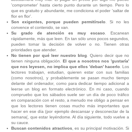
'comprometer' hasta cierto punto durante un tiempo. Pero lo
que es gratuito y abundante, me condiciona el poder 'saltar de
flor en flor'.
Son exigentes, porque pueden permitírselo
. Si no les
convence el contenido, se van.
Su grado de atención es muy escaso
. Escanean
rápidamente, más que leen. En tan sólo unos pocos segundos,
pueden tomar la decisión de volver o no. Tienen otras
prioridades que atender.
No tienen por qué leer nuestro blog
. Quiero decir que no
tienen ninguna obligación.
El que a nosotros nos 'gustaría'
que nos leyesen, no implica que ellos 'deban' hacerlo
. Los
lectores trabajan, estudian, quieren estar con sus familias
(como nosotros), y probablemente se pasan mucho tiempo
delante del ordenador, como para dedicar tiempo adicional a
leerse un blog en formato electrónico. En mi caso, cuando
compruebo que los sábados suele ser un día de poco tráfico
en comparación con el resto, a menudo me obligo a pensar en
que los lectores tienen cosas mucho más importantes que
hacer en ese día (por ejemplo descansar y desconectar de la
semana(, que estar leyéndome. Al día siguiente, todo vuelve a
su cauce.
Buscan contenidos atractivos
, es su principal motivación. Si