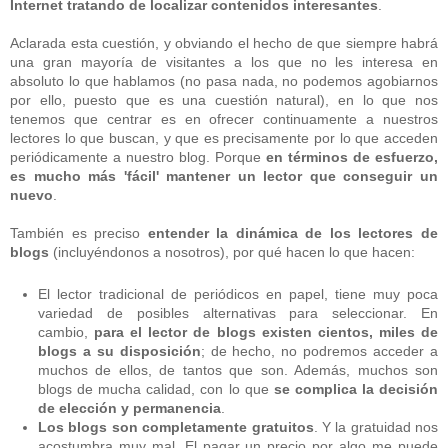
Internet tratando de localizar contenidos interesantes
.
Aclarada esta cuestión, y obviando el hecho de que siempre habrá
una gran mayoría de visitantes a los que no les interesa en
absoluto lo que hablamos (no pasa nada, no podemos agobiarnos
por ello, puesto que es una cuestión natural), en lo que nos
tenemos que centrar es en ofrecer continuamente a nuestros
lectores lo que buscan, y que es precisamente por lo que acceden
periódicamente a nuestro blog. Porque
en términos de esfuerzo,
es mucho más 'fácil' mantener un lector que conseguir un
nuevo
.
También es preciso
entender la dinámica de los lectores de
blogs
(incluyéndonos a nosotros), por qué hacen lo que hacen:
El lector tradicional de periódicos en papel, tiene muy poca
variedad de posibles alternativas para seleccionar. En
cambio,
para el lector de blogs existen cientos, miles de
blogs a su disposición
; de hecho, no podremos acceder a
muchos de ellos, de tantos que son. Además, muchos son
blogs de mucha calidad, con lo que
se complica la decisión
de elección y permanencia
.
Los blogs son completamente gratuitos
. Y la gratuidad nos
acostumbra muy mal. El pagar un precio por algo me puede