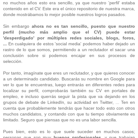
no muchos años esto era sencillo, ya que nuestro 'perfil' estaba
contenido en el CV. Este era el único repositorio de nuestra marca,
donde mostrábamos lo mejor posible nuestros logros pasados.
Sin embargo
ahora no es tan sencillo, puesto que nuestro
perfil (mucho más amplio que el CV) puede estar
'desperdigado' por múltiples redes sociales, blogs, foros,
...
En cualquiera de estos 'social media' podemos hab
er dejado un
rastro de lo que somos, permitiendo a un reclutador el sacar una
conclusión sobre si podemos encajar en sus procesos de
selección.
Por tanto, imagínate que eres un reclutador, y que quieres conocer
a un determinado candidato. Buscarás su nombre en Google para
ver lo que te encuentras, luego entrarás en diferentes redes para
localizar su perfil, comprobarás también su CV en portales de
empleo, e incluso querrás seguir la pista que va dejando en los
grupos de debate de LinkedIn, su actividad en Twitter, ... Ten en
cuenta que probablemente tendrás que hacer todo esto con otros
muchos candidatos, y contando con que tu tiempo obviamente es
limitado. Seguro que piensas que no es una labor sencilla.
Pues bien, esto es lo que suele suceder en muchos casos;
personas que son muy
buenos profesionales
, y que trabajan