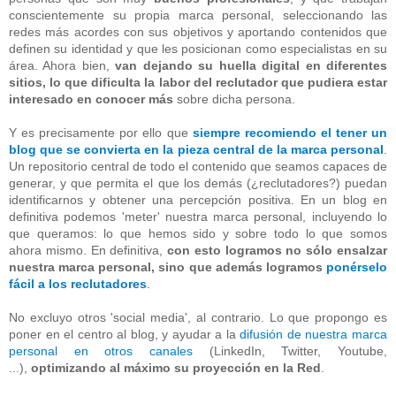
conscientemente su propia marca personal, seleccionando las
redes más acordes con sus objetivos y aportando contenidos que
definen su identidad y que les posicionan como especialistas en su
área. Ahora b
ien,
van dejando su huella digital en diferentes
sitios, lo que dificulta la labor del reclutador que pudiera estar
interesado en conocer más
sobre dicha persona.
Y es precisamente por ello que
siempre recomiendo el tener un
blog que se convierta en la pieza central de la marca personal
.
Un repositorio central de todo el contenido que seamos capaces de
generar, y que permita el que los demás (¿reclutadores?) puedan
identificarnos y obtener una percepción positiva. En un blog en
definitiva podemos 'meter' nuestra marca personal, incluyendo lo
que queramos: lo que hemos sido y sobre todo lo que somos
ahora mismo. En definitiva,
con esto logramos no sólo ensalzar
nuestra marca personal, sino que además logramos
ponérselo
fácil a los reclutadores
.
No excluyo otros 'social media', al contrario. Lo que propongo es
poner en el centro al blog, y ayudar a la
difusión de nuestra marca
personal en otros canales
(LinkedIn, Twitter, Youtube,
...),
optimizando al máximo su proyección en la Red
.