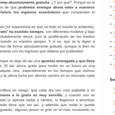
forma absolutamente gratuita
. ¿Y por qué?. Porque es la
idos de que
podemos entregar ahora valor a nuestros
l futuro los ingresos económicos
que compensen el
io (mi experiencia es que no todo el mundo lo entiende),
gratis' ha existido siempre
, con diferentes modelos y bajo
probablemente ahora (con la proliferación de los medios
canzando su máximo apogeo. Y si no, que se lo digan a
tos de forma absolutamente gratuita, aunque si bien es
mente con los ingresos que obtiene por publicidad.
unque no deja de ser una
apuesta arriesgada y que lleva
s. El dar ahora gratis para recibir en un futuro es una
ualquier otra, especialmente en los tiempos que vivimos
 y la oferta lucha por abrirse camino en un mercado cada
En
conlleva un riesgo, que cada día veo más palpable a mi
rarse a lo gratis es muy sencillo
, y cuando uno se
nada (o apenas nada) a cambio, lo llegamos a amortizar
esto tiene que ser así, y además que nadie lo puede
gratuito, algunos ponen el grito en el cielo mostrando su