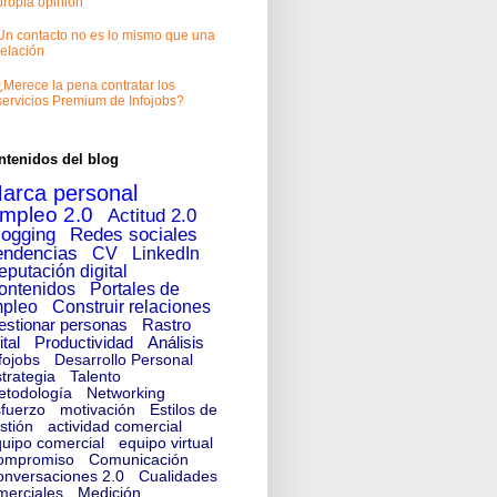
propia opinión
Un contacto no es lo mismo que una
relación
¿Merece la pena contratar los
servicios Premium de Infojobs?
ntenidos del blog
arca personal
mpleo 2.0
Actitud 2.0
logging
Redes sociales
endencias
CV
LinkedIn
eputación digital
ontenidos
Portales de
pleo
Construir relaciones
estionar personas
Rastro
ital
Productividad
Análisis
fojobs
Desarrollo Personal
trategia
Talento
etodología
Networking
fuerzo
motivación
Estilos de
stión
actividad comercial
uipo comercial
equipo virtual
ompromiso
Comunicación
nversaciones 2.0
Cualidades
merciales
Medición