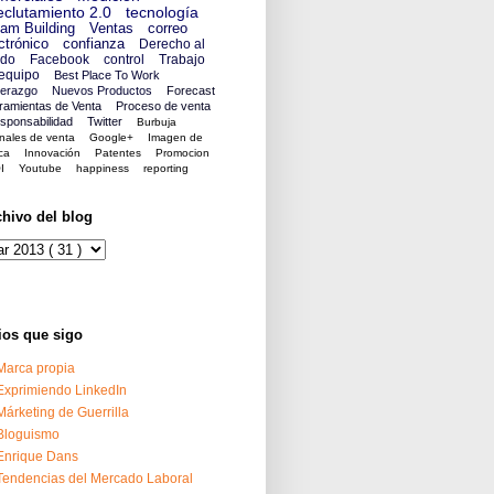
clutamiento 2.0
tecnología
am Building
Ventas
correo
ctrónico
confianza
Derecho al
ido
Facebook
control
Trabajo
equipo
Best Place To Work
derazgo
Nuevos Productos
Forecast
ramientas de Venta
Proceso de venta
sponsabilidad
Twitter
Burbuja
nales de venta
Google+
Imagen de
ca
Innovación
Patentes
Promocion
I
Youtube
happiness
reporting
chivo del blog
ios que sigo
Marca propia
Exprimiendo LinkedIn
Márketing de Guerrilla
Bloguismo
Enrique Dans
Tendencias del Mercado Laboral