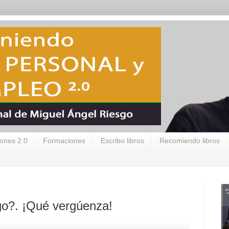
ones 2.0
Formaciones
Escribo libros
Recomiendo libros
o?. ¡Qué vergúenza!