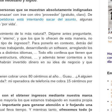
nte necesario y lógico
.
personas que se muestran absolutamente indignadas
enazan' con irse con otro 'proveedor' (gratuito, claro). De
petidoras está intentando sacar del asunto
, algunas
'por vida'.
miento de lo más natural?. Déjame antes preguntarte,
r 'eterno', y que los que lo ofrecen de esta manera, no
Co
hu
 tipo de ingresos?. Para ponerlo en contexto, detrás del
nas trabajando, desarrollando un software, arreglando los
a a distintos idiomas, ... Todo ello conlleva que tienen que
Hoy
raestructura, oficinas, ... y además tener contentos a los
com
habrán invertido dinero en su idea de negocio y que
día
En
eren cobrar unos 80 céntimos al año... Guau... ¿A alguien
ada?: mi operadora de telefonía me cobra 15 céntimos por
 con el obtener ingresos mediante nuestra marca
(
s mayoría los que estamos trabajando en nuestra propia
o importante para generar atención e ir forjando una
al lleva tiempo. Y mientras tanto,
ofrecemos todo (o