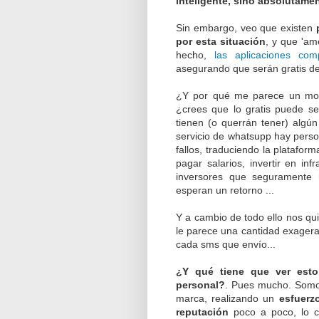
inteligente, sino absolutame
Sin embargo, veo que existen
por esta situación
, y que 'am
hecho,
las aplicaciones com
asegurando que serán gratis de 
¿Y por qué me parece un movi
¿crees que lo gratis puede se
tienen (o querrán tener) algún
servicio de whatsupp hay perso
fallos, traduciendo la plataform
pagar salarios, invertir en inf
inversores que seguramente 
esperan un retorno ...
Y a cambio de todo ello nos qui
le parece una cantidad exager
cada sms que envío...
¿Y qué tiene que ver esto
personal?
. Pues mucho. Somo
marca, realizando un
esfuerz
reputación
poco a poco, lo cu