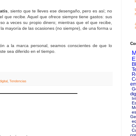
atis
, siento que te lleves ese desengaño, pero es así; no
 el que recibe. Aquel que ofrece siempre tiene gastos: sus
uso a veces su propio dinero; mientras que el que recibe,
 la mayoría de las ocasiones (no siempre), de una forma u
Co
exión a la marca personal, seamos conscientes de que lo
ste sea diferido en el tiempo.
M
E
B
T
R
C
igital
,
Tendencias
em
G
dig
In
Es
M
es
Ge
eq
C
Co
co