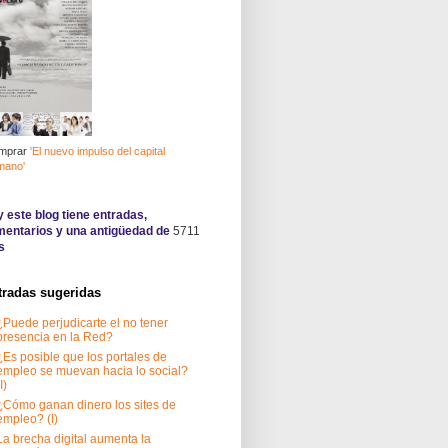
mprar
'El nuevo impulso del capital
mano'
 este blog tiene
entradas,
entarios y una antigüedad de
5711
s
tradas sugeridas
¿Puede perjudicarte el no tener
presencia en la Red?
¿Es posible que los portales de
empleo se muevan hacia lo social?
I)
¿Cómo ganan dinero los sites de
empleo? (I)
La brecha digital aumenta la