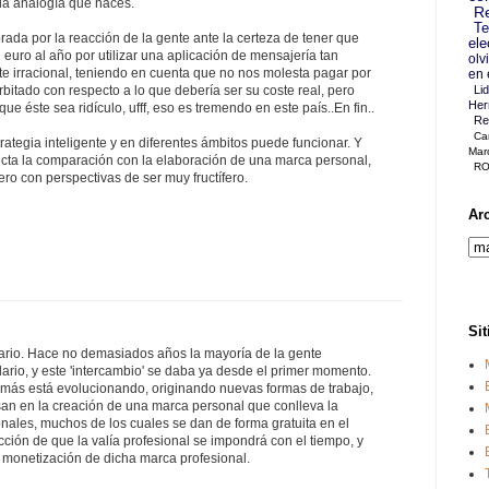
 la analogía que haces.
Re
Te
ada por la reacción de la gente ante la certeza de tener que
ele
uro al año por utilizar una aplicación de mensajería tan
olv
e irracional, teniendo en cuenta que no nos molesta pagar por
en 
rbitado con respecto a lo que debería ser su coste real, pero
Li
Her
ue éste sea ridículo, ufff, eso es tremendo en este país..En fin..
Re
Ca
ategia inteligente y en diferentes ámbitos puede funcionar. Y
Mar
cta la comparación con la elaboración de una marca personal,
RO
ero con perspectivas de ser muy fructífero.
Ar
Sit
ario. Hace no demasiados años la mayoría de la gente
ario, y este 'intercambio' se daba ya desde el primer momento.
más está evolucionando, originando nuevas formas de trabajo,
an en la creación de una marca personal que conlleva la
onales, muchos de los cuales se dan de forma gratuita en el
cción de que la valía profesional se impondrá con el tiempo, y
a monetización de dicha marca profesional.