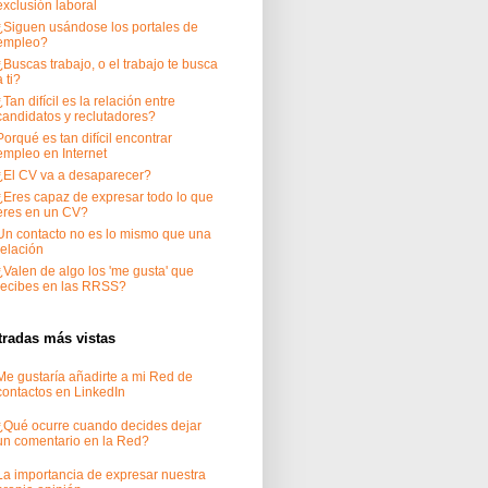
exclusión laboral
¿Siguen usándose los portales de
empleo?
¿Buscas trabajo, o el trabajo te busca
a ti?
¿Tan difícil es la relación entre
candidatos y reclutadores?
Porqué es tan difícil encontrar
empleo en Internet
¿El CV va a desaparecer?
¿Eres capaz de expresar todo lo que
eres en un CV?
Un contacto no es lo mismo que una
relación
¿Valen de algo los 'me gusta' que
recibes en las RRSS?
tradas más vistas
Me gustaría añadirte a mi Red de
contactos en LinkedIn
¿Qué ocurre cuando decides dejar
un comentario en la Red?
La importancia de expresar nuestra