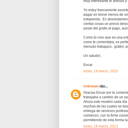
muy interesante el artículo y
Yo estoy francamente asombr
pagar en breve menos de un e
estupenda.. Es absolutament
ciertas cosas un precio deso
pasar del gratis al pago, aunq
Como tú creo que es una estr
como te comentaba, es perfe
menudo trabajazo.. grátis!, p
Un saludo!,
Encar
lunes, 18 marzo, 2013
Unknown
dijo...
Gracias Encar por tu coment
trabajaba a cambio de un sal
Ahora este modelo cada día 
muchas de las cuales se bas
entrega de servicios profesi
comienzo, con la firme convi
permitiendo de esta forma l
lunes, 18 marzo, 2013