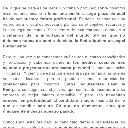
De lo que se trata es de hacer un trabajo profundo sobre nosotros
mismos, encaminado a
tener una visión a largo plazo de cuál
ha de ser nuestro futuro profesional
. Es decir, se trata de una
visión, para lo cual es necesario plantearse el objetivo, recursos y
la estrategia adecuada. Y es dentro de esta estrategia donde,
sin
olvidarnos de la importancia del mundo off-line que no
debemos nunca de perder de vista, la Red adquiere un papel
fundamental
.
Porque una vez que conocemos cuáles son nuestras capacidades
y fortalezas, y sabemos dónde ir,
los medios sociales nos
ayudan a proyectar nuestra marca personal
a unas audiencias
'ilimitadas'. Y dentro de éstas, se encuentran personas a las que es
necesario localizar, porque pueden tener oportunidades
profesionales para nosotros.
Estos reclutadores usan la
Red
para conseguir sus objetivos, que son los de incorporar a su
empresa el mejor talento disponible. Y para ello
necesitan
conocer en profundidad al candidato, mucho más allá de lo
que es posible con un CV que no demuestra, sino que
únicamente muestra nuestro pasado
.
Conociendo esta realidad, el candidato debería replantearse su
presencia en la Red, para ir
convirtiendo sus conocimientos en