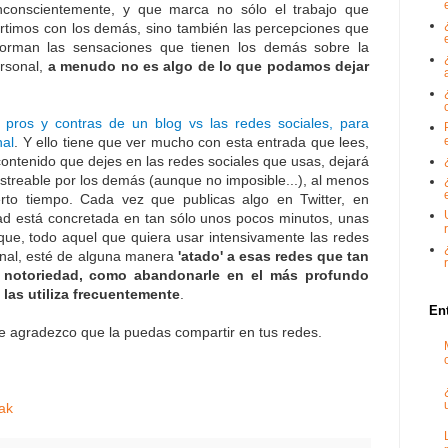
 inconscientemente, y que marca no sólo el trabajo que
timos con los demás, sino también las percepciones que
rman las sensaciones que tienen los demás sobre la
rsonal,
a menudo no es algo de lo que podamos dejar
s
pros y contras de un blog vs las redes sociales, para
nal
. Y ello tiene que ver mucho con esta entrada que lees,
contenido que dejes en las redes sociales que usas, dejará
rastreable por los demás (aunque no imposible...), al menos
erto tiempo. Cada vez que publicas algo en Twitter, en
lidad está concretada en tan sólo unos pocos minutos, unas
 que, todo aquel que quiera usar intensivamente las redes
onal, esté de alguna manera
'atado' a esas redes que tan
a notoriedad, como abandonarle en el más profundo
o las utiliza frecuentemente
.
En
te agradezco que la puedas compartir en tus redes.
ak