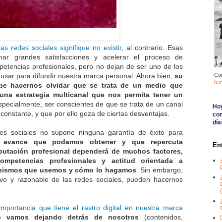
s redes sociales signifique no existir
, al contrario. Esas
ar grandes satisfacciones y acelerar el proceso de
etencias profesionales, pero no dejan de ser uno de los
Co
sar para difundir nuestra marca personal. Ahora bien,
su
hu
be hacernos olvidar que se trata de un medio que
una estrategia multicanal que nos permita tener un
specialmente, ser conscientes de que se trata de un canal
Hoy
onstante, y que por ello goza de ciertas desventajas.
com
día
des sociales no supone ninguna garantía de éxito para
 avance que podamos obtener y que repercuta
En
putación profesional dependerá de muchos factores,
mpetencias profesionales y actitud orientada a
anismos que usemos y cómo lo hagamos
. Sin embargo,
vo y razonable de las redes sociales, pueden hacernos
(
importancia que tiene el rastro digital en nuestra marca
ue vamos dejando detrás de nosotros
(contenidos,