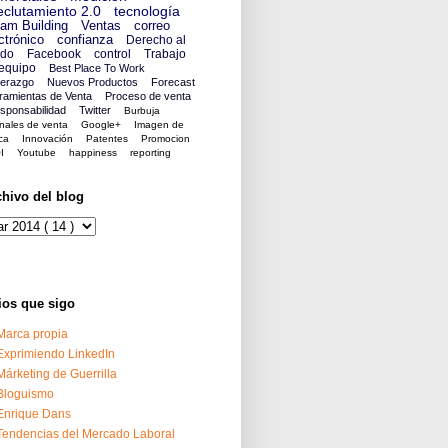
clutamiento 2.0
tecnología
am Building
Ventas
correo
ctrónico
confianza
Derecho al
ido
Facebook
control
Trabajo
equipo
Best Place To Work
derazgo
Nuevos Productos
Forecast
ramientas de Venta
Proceso de venta
sponsabilidad
Twitter
Burbuja
nales de venta
Google+
Imagen de
ca
Innovación
Patentes
Promocion
I
Youtube
happiness
reporting
chivo del blog
ios que sigo
Marca propia
Exprimiendo LinkedIn
Márketing de Guerrilla
Bloguismo
Enrique Dans
Tendencias del Mercado Laboral