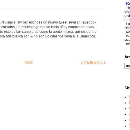
Re
Te
ele
olv
en 
í, revisas el Twitter, escribes un nuevo tweet, revisar Facebbok,
Li
as entradas, aprendes algo nuevo cada día y conoces nuevas
Her
o esto es tan cambiante como la gente misma, quines dentro
Re
ica aristotelica son & no son.Lo cual nos lleva a la Dialectica.
Ca
Mar
RO
Ar
Inicio
Entrada antigua
Sit