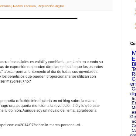
ersonal
,
Redes sociales
,
Reputación digital
Co
M
E
as redes sociales es volátil y cambiante, en tanto en cuanto su
B
as de expresión responden directamente a lo que los usuarios
T
a" a estar permanentemente al día de todas sus novedades.
R
os beneficios que pueden proporcionar si se utilizan con
C
 ser mayores, ¿no?
em
G
dig
In
pequeña reflexión introductoria en mi blog sobre la marca
Es
 hago una pequeña mención a la revolución 2.0 y lo que esto
M
rme tu opinión. Aunque soy un novato del tema, agradecería
es
Ge
eq
ogspot.com.es/2014/07/sobre-la-marca-personal-el-
C
Co
co