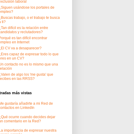
exclusión laboral
¿Siguen usándose los portales de
empleo?
¿Buscas trabajo, o el trabajo te busca
a ti?
¿Tan difícil es la relación entre
candidatos y reclutadores?
Porqué es tan difícil encontrar
empleo en Internet
¿El CV va a desaparecer?
¿Eres capaz de expresar todo lo que
eres en un CV?
Un contacto no es lo mismo que una
relación
¿Valen de algo los 'me gusta' que
recibes en las RRSS?
tradas más vistas
Me gustaría añadirte a mi Red de
contactos en LinkedIn
¿Qué ocurre cuando decides dejar
un comentario en la Red?
La importancia de expresar nuestra