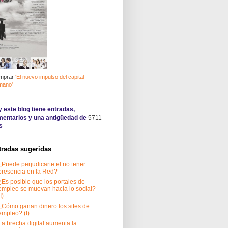
mprar
'El nuevo impulso del capital
mano'
 este blog tiene
entradas,
entarios y una antigüedad de
5711
s
tradas sugeridas
¿Puede perjudicarte el no tener
presencia en la Red?
¿Es posible que los portales de
empleo se muevan hacia lo social?
I)
¿Cómo ganan dinero los sites de
empleo? (I)
La brecha digital aumenta la