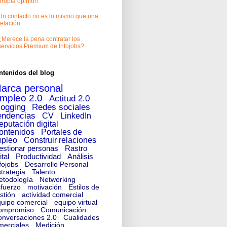
propia opinión
Un contacto no es lo mismo que una
relación
¿Merece la pena contratar los
servicios Premium de Infojobs?
ntenidos del blog
arca personal
mpleo 2.0
Actitud 2.0
logging
Redes sociales
endencias
CV
LinkedIn
eputación digital
ontenidos
Portales de
pleo
Construir relaciones
estionar personas
Rastro
ital
Productividad
Análisis
fojobs
Desarrollo Personal
trategia
Talento
etodología
Networking
fuerzo
motivación
Estilos de
stión
actividad comercial
uipo comercial
equipo virtual
ompromiso
Comunicación
nversaciones 2.0
Cualidades
merciales
Medición