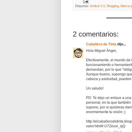
Etiquetas:
Actitud 2.0
,
Blogging
,
Marca p
2 comentarios:
Caballero de Tinta
dijo...
Hola Miguel Ángel,
Efectivamente, el mundo de l
funcionamiento o herramient
demandan, por lo que "oblig
Aunque bueno, supongo que l
cabeza y asiduidad, pueden
Un saludo!
PD: Te dejo un enlace a una 
personal, en la que también
supone, por si quisieras da
enormemente tu visión ;)
http://elcaballerodetinta.bl
valor.html#.U7Zeuvl_sjQ