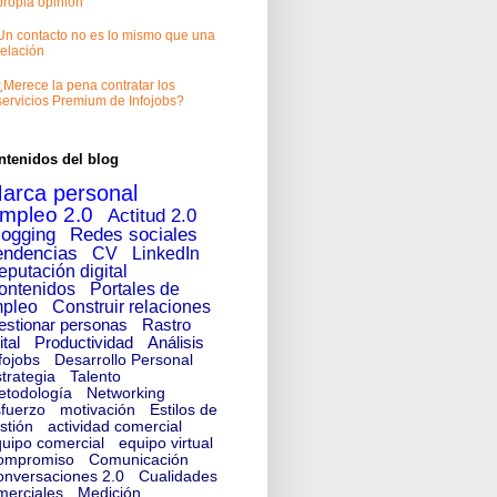
propia opinión
Un contacto no es lo mismo que una
relación
¿Merece la pena contratar los
servicios Premium de Infojobs?
ntenidos del blog
arca personal
mpleo 2.0
Actitud 2.0
logging
Redes sociales
endencias
CV
LinkedIn
eputación digital
ontenidos
Portales de
pleo
Construir relaciones
estionar personas
Rastro
ital
Productividad
Análisis
fojobs
Desarrollo Personal
trategia
Talento
etodología
Networking
fuerzo
motivación
Estilos de
stión
actividad comercial
uipo comercial
equipo virtual
ompromiso
Comunicación
nversaciones 2.0
Cualidades
merciales
Medición