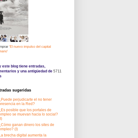
mprar
'El nuevo impulso del capital
mano'
 este blog tiene
entradas,
entarios y una antigüedad de
5711
s
tradas sugeridas
¿Puede perjudicarte el no tener
presencia en la Red?
¿Es posible que los portales de
empleo se muevan hacia lo social?
I)
¿Cómo ganan dinero los sites de
empleo? (I)
La brecha digital aumenta la