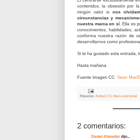
El centrarse exclusivamente en 
contenidos, la obsesión por la
ningún valor si
nos olvida
circunstancias y mecanismos
nuestra marca en sí
. Ella es 
conocimientos, habilidades, act
conforma nuestra razón de se
desarrollarnos como profesional
Si te ha gustado esta entrada, 
Hasta mañana.
Fuente imagen CC:
Sean MacE
Etiquetas:
Actitud 2.0
,
Marca personal
2 comentarios:
Daniel Afanador
dijo...