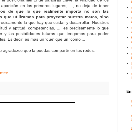
el posicionamiento de palabras clave, la viralidad de los
 aparición en los primeros lugares, ..., no deja de tener
mos de que lo que realmente importa no son las
 que utilizamos para proyectar nuestra marca, sino
precisamente la que hay que cuidar y desarrollar. Nuestros
itud y aptitud, competencias, ..., es precisamente lo que
r y las posibilidades futuras que tengamos para poder
es. Es decir, es más un 'qué' que un 'cómo'...
te agradezco que la puedas compartir en tus redes.
ntee
En