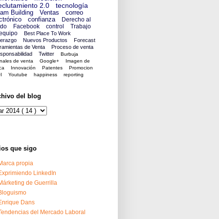
clutamiento 2.0
tecnología
am Building
Ventas
correo
ctrónico
confianza
Derecho al
ido
Facebook
control
Trabajo
equipo
Best Place To Work
derazgo
Nuevos Productos
Forecast
ramientas de Venta
Proceso de venta
sponsabilidad
Twitter
Burbuja
nales de venta
Google+
Imagen de
ca
Innovación
Patentes
Promocion
I
Youtube
happiness
reporting
chivo del blog
ios que sigo
Marca propia
Exprimiendo LinkedIn
Márketing de Guerrilla
Bloguismo
Enrique Dans
Tendencias del Mercado Laboral