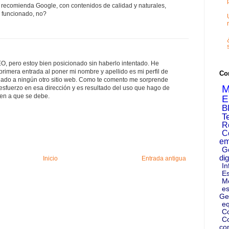
recomienda Google, con contenidos de calidad y naturales,
a funcionado, no?
, pero estoy bien posicionado sin haberlo intentado. He
primera entrada al poner mi nombre y apellido es mi perfil de
Co
iado a ningún otro sitio web. Como te comento me sorprende
M
sfuerzo en esa dirección y es resultado del uso que hago de
ien a que se debe.
E
B
T
R
C
em
G
dig
Inicio
Entrada antigua
In
Es
M
es
Ge
eq
C
Co
co