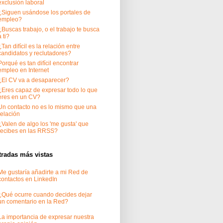
exclusión laboral
¿Siguen usándose los portales de
empleo?
¿Buscas trabajo, o el trabajo te busca
a ti?
¿Tan difícil es la relación entre
candidatos y reclutadores?
Porqué es tan difícil encontrar
empleo en Internet
¿El CV va a desaparecer?
¿Eres capaz de expresar todo lo que
eres en un CV?
Un contacto no es lo mismo que una
relación
¿Valen de algo los 'me gusta' que
recibes en las RRSS?
tradas más vistas
Me gustaría añadirte a mi Red de
contactos en LinkedIn
¿Qué ocurre cuando decides dejar
un comentario en la Red?
La importancia de expresar nuestra