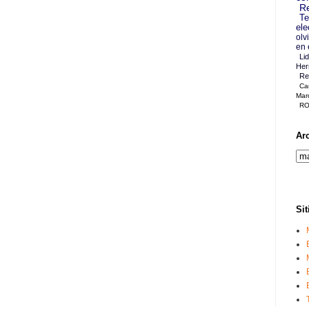
Re
Te
ele
olv
en 
Li
Her
Re
Ca
Mar
RO
Ar
Sit