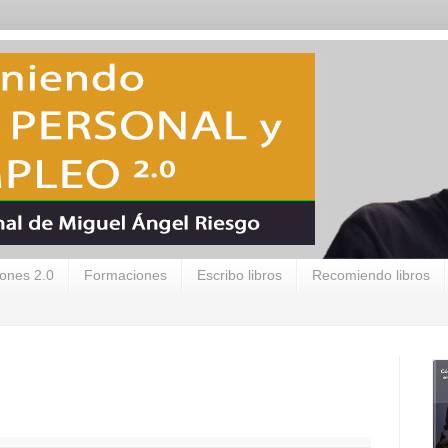
ones 2.0
Formaciones
Escribo libros
Recomiendo libros