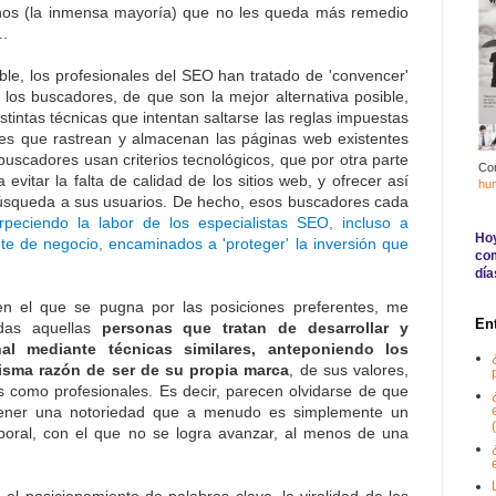
chos (la inmensa mayoría) que no les queda más remedio
..
ble, los profesionales del SEO han tratado de 'convencer'
 los buscadores, de que son la mejor alternativa posible,
stintas técnicas que intentan saltarse las reglas impuestas
res que rastrean y almacenan las páginas web existentes
buscadores usan criterios tecnológicos, que por otra parte
Co
evitar la falta de calidad de los sitios web, y ofrecer así
hu
 búsqueda a sus usuarios. De hecho, esos buscadores cada
rpeciendo la labor de los especialistas SEO, incluso a
Hoy
e de negocio, encaminados a 'proteger' la inversión que
com
día
en el que se pugna por las posiciones preferentes, me
En
odas aquellas
personas que tratan de desarrollar y
al mediante técnicas similares, anteponiendo los
misma razón de ser de su propia marca
, de sus valores,
s como profesionales. Es decir, parecen olvidarse de que
btener una notoriedad que a menudo es simplemente un
(
oral, con el que no se logra avanzar, al menos de una