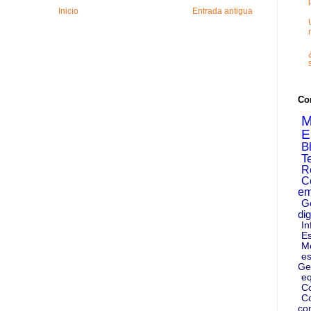
Inicio
Entrada antigua
Co
M
E
B
T
R
C
em
G
dig
In
Es
M
es
Ge
eq
C
Co
co