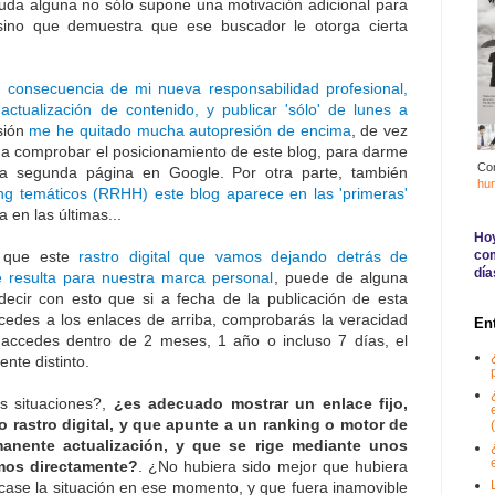
duda alguna no sólo supone una motivación adicional para
sino que demuestra que ese buscador le otorga cierta
 consecuencia de mi nueva responsabilidad profesional,
actualización de contenido, y publicar 'sólo' de lunes a
sión
me he quitado mucha autopresión de encima
, de vez
 a comprobar el posicionamiento de este blog, para darme
Co
a segunda página en Google. Por otra parte, también
hu
ng temáticos (RRHH) este blog aparece en las 'primeras'
 en las últimas...
Hoy
com
r que este
rastro digital que vamos dejando detrás de
día
e resulta para nuestra marca personal
, puede de alguna
decir con esto que si a fecha de la publicación de esta
cedes a los enlaces de arriba, comprobarás la veracidad
En
 accedes dentro de 2 meses, 1 año o incluso 7 días, el
nte distinto.
s situaciones?,
¿es adecuado mostrar un enlace fijo,
o rastro digital, y que apunte a un ranking o motor de
(
nente actualización, y que se rige mediante unos
mos directamente?
. ¿No hubiera sido mejor que hubiera
case la situación en ese momento, y que fuera inamovible