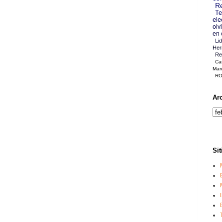
Re
Te
ele
olv
en 
Li
Her
Re
Ca
Mar
RO
Ar
Sit