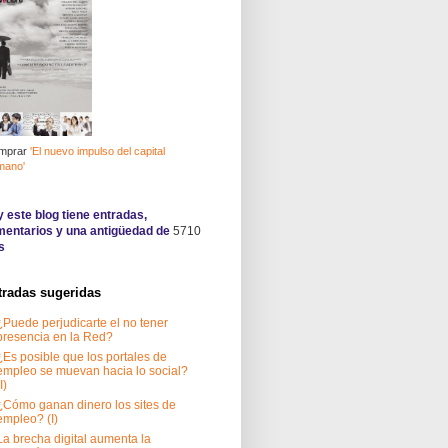
mprar
'El nuevo impulso del capital
mano'
 este blog tiene
entradas,
entarios y una antigüedad de
5710
s
tradas sugeridas
¿Puede perjudicarte el no tener
presencia en la Red?
¿Es posible que los portales de
empleo se muevan hacia lo social?
I)
¿Cómo ganan dinero los sites de
empleo? (I)
La brecha digital aumenta la