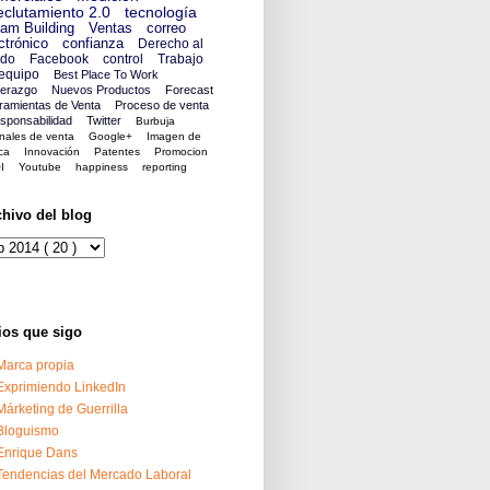
clutamiento 2.0
tecnología
am Building
Ventas
correo
ctrónico
confianza
Derecho al
ido
Facebook
control
Trabajo
equipo
Best Place To Work
derazgo
Nuevos Productos
Forecast
ramientas de Venta
Proceso de venta
sponsabilidad
Twitter
Burbuja
nales de venta
Google+
Imagen de
ca
Innovación
Patentes
Promocion
I
Youtube
happiness
reporting
chivo del blog
ios que sigo
Marca propia
Exprimiendo LinkedIn
Márketing de Guerrilla
Bloguismo
Enrique Dans
Tendencias del Mercado Laboral