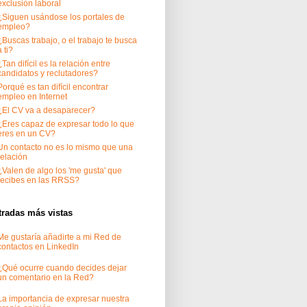
exclusión laboral
¿Siguen usándose los portales de
empleo?
¿Buscas trabajo, o el trabajo te busca
a ti?
¿Tan difícil es la relación entre
candidatos y reclutadores?
Porqué es tan difícil encontrar
empleo en Internet
¿El CV va a desaparecer?
¿Eres capaz de expresar todo lo que
eres en un CV?
Un contacto no es lo mismo que una
relación
¿Valen de algo los 'me gusta' que
recibes en las RRSS?
tradas más vistas
Me gustaría añadirte a mi Red de
contactos en LinkedIn
¿Qué ocurre cuando decides dejar
un comentario en la Red?
La importancia de expresar nuestra