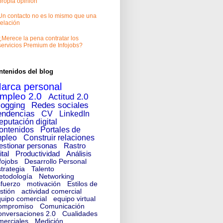
propia opinión
Un contacto no es lo mismo que una
relación
¿Merece la pena contratar los
servicios Premium de Infojobs?
ntenidos del blog
arca personal
mpleo 2.0
Actitud 2.0
logging
Redes sociales
endencias
CV
LinkedIn
eputación digital
ontenidos
Portales de
pleo
Construir relaciones
estionar personas
Rastro
ital
Productividad
Análisis
fojobs
Desarrollo Personal
trategia
Talento
etodología
Networking
fuerzo
motivación
Estilos de
stión
actividad comercial
uipo comercial
equipo virtual
ompromiso
Comunicación
nversaciones 2.0
Cualidades
merciales
Medición