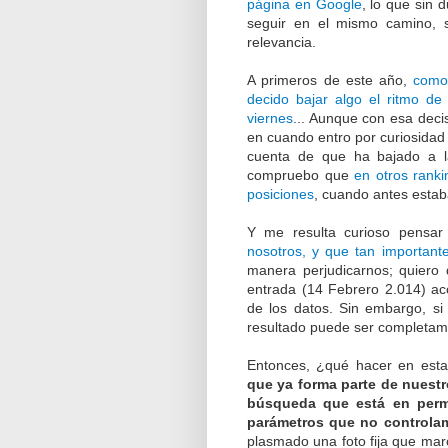
página en Google
, lo que sin 
seguir en el mismo camino, 
relevancia.
A primeros de este año,
como
decido bajar algo el ritmo de 
viernes
... Aunque con esa deci
en cuando entro por curiosidad
cuenta de que ha bajado a l
compruebo que
en otros ranki
posiciones
, cuando antes estaba
Y me resulta curioso pensa
nosotros, y que tan important
manera perjudicarnos; quiero 
entrada (14 Febrero 2.014) ac
de los datos. Sin embargo, si
resultado puede ser completame
Entonces, ¿qué hacer en esta
que ya forma parte de nuestr
búsqueda que está en perma
parámetros que no controla
plasmado una foto fija que mar