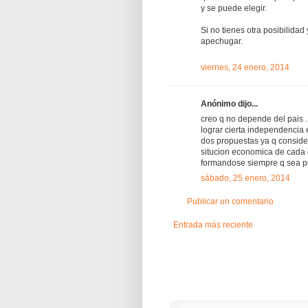
y se puede elegir.
Si no tienes otra posibilidad
apechugar.
viernes, 24 enero, 2014
Anónimo dijo...
creo q no depende del pais .
lograr cierta independenci
dos propuestas ya q conside
situcion economica de cada q
formandose siempre q sea p
sábado, 25 enero, 2014
Publicar un comentario
Entrada más reciente