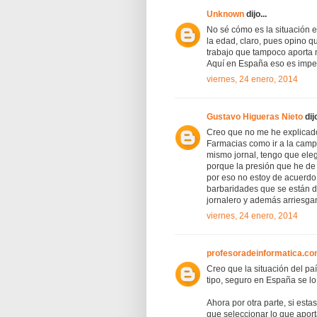
Unknown
dijo...
No sé cómo es la situación
la edad, claro, pues opino q
trabajo que tampoco aporta 
Aquí en España eso es impe
viernes, 24 enero, 2014
Gustavo Higueras Nieto
dijo
Creo que no me he explicado 
Farmacias como ir a la campa
mismo jornal, tengo que eleg
porque la presión que he de 
por eso no estoy de acuerdo
barbaridades que se están d
jornalero y además arriesga
viernes, 24 enero, 2014
profesoradeinformatica.c
Creo que la situación del pa
tipo, seguro en España se l
Ahora por otra parte, si est
que seleccionar lo que aport