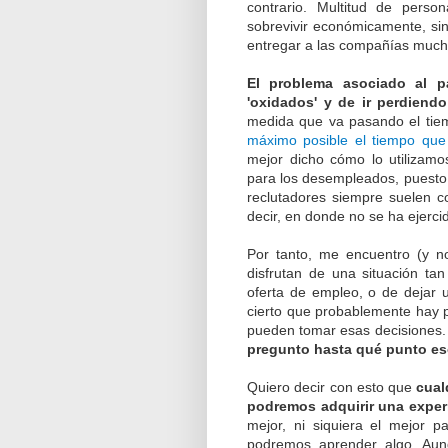
contrario. Multitud de pers
sobrevivir económicamente, si
entregar a las compañías mucho
El problema asociado al p
'oxidados' y de ir perdien
medida que va pasando el tiem
máximo posible el tiempo qu
mejor dicho cómo lo utilizamos
para los desempleados, puesto 
reclutadores siempre suelen c
decir, en donde no se ha ejerci
Por tanto, me encuentro (y n
disfrutan de una situación ta
oferta de empleo, o de dejar u
cierto que probablemente hay 
pueden tomar esas decisiones
pregunto hasta qué punto eso
Quiero decir con esto que
cual
podremos adquirir una exper
mejor, ni siquiera el mejor 
podremos aprender algo. Aunq