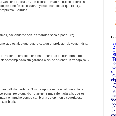
l vas con el tequila? ¡Ten cuidado! Imagino que te refieres a
, en función del esfuerzo y responsabilidad que te exija,
 propuesta. Saludos.
amos, haciéndome con los mandos poco a poco... 8:)
Co
nerado es algo que quiere cualquier profesional, ¿quién diría
M
E
B
 ¿es mejor un empleo con una remuneración por debajo de
T
 estar desempleado sin garantía a c/p de obtener un trabajo, tal y
R
C
em
G
dig
In
Es
tro gallo le cantaría. Si no te aporta nada en el currículo le
M
 personal, pero cuando no se tiene nada de nada y, lo que es
es
 nada en mucho tiempo cambiaría de opinión y cogería ese
Ge
de cambiarlo.
eq
C
Co
co