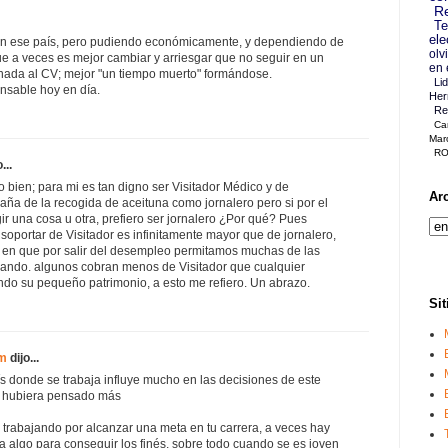
Re
Te
ele
 en ese país, pero pudiendo económicamente, y dependiendo de
olv
ue a veces es mejor cambiar y arriesgar que no seguir en un
en 
nada al CV; mejor "un tiempo muerto" formándose.
Li
nsable hoy en día.
Her
Re
Ca
Mar
RO
...
bien; para mi es tan digno ser Visitador Médico y de
Ar
ña de la recogida de aceituna como jornalero pero si por el
ir una cosa u otra, prefiero ser jornalero ¿Por qué? Pues
soportar de Visitador es infinitamente mayor que de jornalero,
 en que por salir del desempleo permitamos muchas de las
ando. algunos cobran menos de Visitador que cualquier
ndo su pequeño patrimonio, a esto me refiero. Un abrazo.
Sit
om
dijo...
ís donde se trabaja influye mucho en las decisiones de este
o hubiera pensado más
as trabajando por alcanzar una meta en tu carrera, a veces hay
a algo para conseguir los finés, sobre todo cuando se es joven