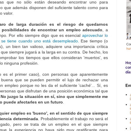
onas que no sólo están deseando encontrar uno para
no que además disponen del suficiente talento como para
 valor.
aro de larga duración es el riesgo de quedarnos
do posibilidades de encontrar un empleo adecuado
, a
po. Por ello siempre digo que es esencial
aprovechar lo
e se tiene cuando uno está desempleado
. Ese tiempo (o
Co
), un bien tan valioso, adquiere una importancia crítica
hu
que siempre jugará a la larga en su contra. De hecho, los
omprobar los tiempos que ellos consideran 'muertos', es
Hoy
do ninguna profesión.
com
día
o es el primer caso), con personas que aparentemente
n buena que se pueden permitir el lujo de rechazar una
n empleo porque no les da el suficiente 'caché'... Sí, es
En
personas que disfrutan de una posición económica tal que
.
No juzgo la situación en sí, sino que simplemente me
 puede afectarles en un futuro
.
(
quier empleo es 'bueno', en el sentido de que siempre
iencia determinada
. Probablemente el trabajo no será el
pagado, pero se trata de un empleo en el que siempre
ue la experiencia no haya sido muy gratificante para