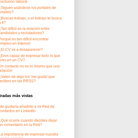
exclusión laboral
¿Siguen usándose los portales de
empleo?
¿Buscas trabajo, o el trabajo te busca
a ti?
¿Tan difícil es la relación entre
candidatos y reclutadores?
Porqué es tan difícil encontrar
empleo en Internet
¿El CV va a desaparecer?
¿Eres capaz de expresar todo lo que
eres en un CV?
Un contacto no es lo mismo que una
relación
¿Valen de algo los 'me gusta' que
recibes en las RRSS?
tradas más vistas
Me gustaría añadirte a mi Red de
contactos en LinkedIn
¿Qué ocurre cuando decides dejar
un comentario en la Red?
La importancia de expresar nuestra