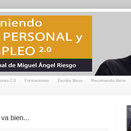
ones 2.0
Formaciones
Escribo libros
Recomiendo libros
va bien...