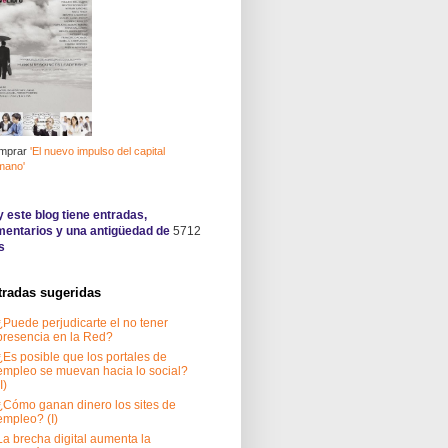
mprar
'El nuevo impulso del capital
mano'
 este blog tiene
entradas,
entarios y una antigüedad de
5712
s
tradas sugeridas
¿Puede perjudicarte el no tener
presencia en la Red?
¿Es posible que los portales de
empleo se muevan hacia lo social?
I)
¿Cómo ganan dinero los sites de
empleo? (I)
La brecha digital aumenta la