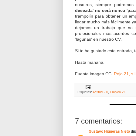
nosotros, siempre podremos 
deseada' no será nunca 'para
trampolín para obtener un e
llegar mucho más fácilmente ya
dejamos un trabajo que no 
profesionales más acordes con
'lagunas' en nuestro CV.
Si te ha gustado esta entrada, 
Hasta mañana.
Fuente imagen CC:
Rojo 21, s.l
Etiquetas:
Actitud 2.0
,
Empleo 2.0
7 comentarios:
Gustavo Higueras Nieto
dijo