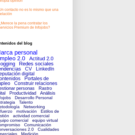
propia opinión
Un contacto no es lo mismo que una
relación
¿Merece la pena contratar los
servicios Premium de Infojobs?
ntenidos del blog
arca personal
mpleo 2.0
Actitud 2.0
logging
Redes sociales
endencias
CV
LinkedIn
eputación digital
ontenidos
Portales de
pleo
Construir relaciones
estionar personas
Rastro
ital
Productividad
Análisis
fojobs
Desarrollo Personal
trategia
Talento
etodología
Networking
fuerzo
motivación
Estilos de
stión
actividad comercial
uipo comercial
equipo virtual
ompromiso
Comunicación
nversaciones 2.0
Cualidades
merciales
Medición