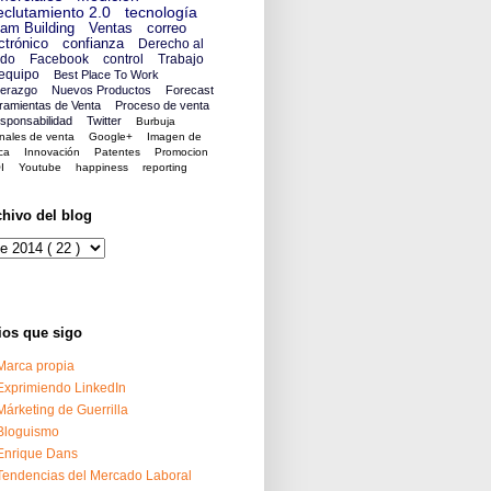
clutamiento 2.0
tecnología
am Building
Ventas
correo
ctrónico
confianza
Derecho al
ido
Facebook
control
Trabajo
equipo
Best Place To Work
derazgo
Nuevos Productos
Forecast
ramientas de Venta
Proceso de venta
sponsabilidad
Twitter
Burbuja
nales de venta
Google+
Imagen de
ca
Innovación
Patentes
Promocion
I
Youtube
happiness
reporting
chivo del blog
ios que sigo
Marca propia
Exprimiendo LinkedIn
Márketing de Guerrilla
Bloguismo
Enrique Dans
Tendencias del Mercado Laboral