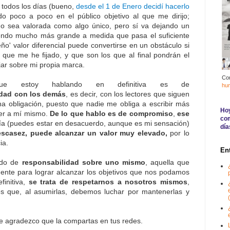
r todos los días (bueno,
desde el 1 de Enero decidí hacerlo
do poco a poco en el público objetivo al que me dirijo;
o sea valorada como algo único, pero sí va dejando un
ndo mucho más grande a medida que pasa el suficiente
o' valor diferencial puede convertirse en un obstáculo si
que me he fijado, y que son los que al final pondrán el
jar sobre mi propia marca.
Co
e estoy hablando en definitiva es de
hu
dad con los demás
, es decir, con los lectores que siguen
na obligación, puesto que nadie me obliga a escribir más
Hoy
er a mí mismo.
De lo que hablo es de compromiso
,
ese
com
ía (puedes estar en desacuerdo, aunque es mi sensación)
día
escasez, puede alcanzar un valor muy elevado,
por lo
ia.
En
ndo de
responsabilidad sobre uno mismo
, aquella que
ente para lograr alcanzar los objetivos que nos podamos
finitiva,
se trata de respetarnos a nosotros mismos
,
s que, al asumirlas, debemos luchar por mantenerlas y
(
te agradezco que la compartas en tus redes.