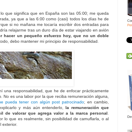
 lo que significa que en España son las 05:00; me queda
trada, ya que a las 6:00 como (casi) todos los días he de
Co
orque si no mañana me tocaría escribir dos entradas para
Per
ría relajarme tras un duro día de estar viajando en avión
or hacer un pequeño esfuerzo hoy, que no un doble
todo, debo mantener mi principio de responsabilidad.
í una responsabilidad, que he de enfocar prácticamente
o. No es una labor por la que reciba remuneración alguna,
ue pueda tener con algún post patrocinado
; en cambio,
 explicarlo y más aún entenderlo,
la remuneración que
cil de valorar que agrega valor a la marca personal
.
De
or lo que es realmente, sin posibilidad de camuflarla, o al
 exterior.