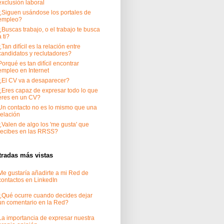
exclusión laboral
¿Siguen usándose los portales de
empleo?
¿Buscas trabajo, o el trabajo te busca
a ti?
¿Tan difícil es la relación entre
candidatos y reclutadores?
Porqué es tan difícil encontrar
empleo en Internet
¿El CV va a desaparecer?
¿Eres capaz de expresar todo lo que
eres en un CV?
Un contacto no es lo mismo que una
relación
¿Valen de algo los 'me gusta' que
recibes en las RRSS?
tradas más vistas
Me gustaría añadirte a mi Red de
contactos en LinkedIn
¿Qué ocurre cuando decides dejar
un comentario en la Red?
La importancia de expresar nuestra