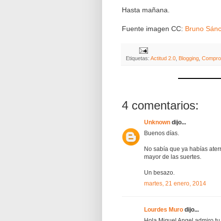
Hasta mañana.
Fuente imagen CC:
Bruno Sán
Etiquetas:
Actitud 2.0
,
Blogging
,
Compro
4 comentarios:
Unknown
dijo...
Buenos días.
No sabía que ya habías aterr
mayor de las suertes.
Un besazo.
martes, 21 enero, 2014
Lourdes Muro
dijo...
Hola Miguel Angel,admiro tu