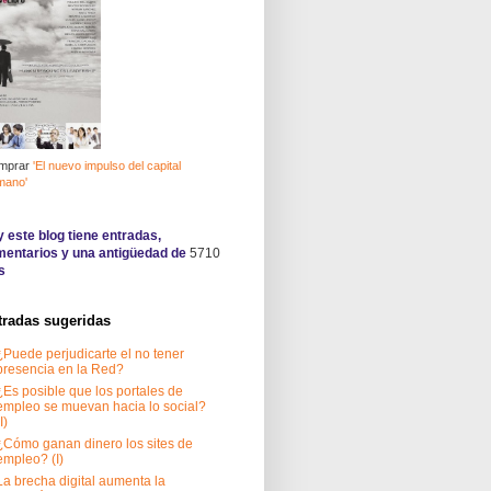
mprar
'El nuevo impulso del capital
mano'
 este blog tiene
entradas,
entarios y una antigüedad de
5710
s
tradas sugeridas
¿Puede perjudicarte el no tener
presencia en la Red?
¿Es posible que los portales de
empleo se muevan hacia lo social?
I)
¿Cómo ganan dinero los sites de
empleo? (I)
La brecha digital aumenta la