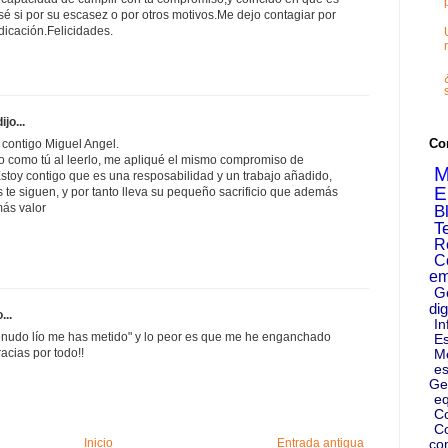
é si por su escasez o por otros motivos.Me dejo contagiar por
dicación.Felicidades.
ijo...
Co
 contigo Miguel Angel.
yo como tú al leerlo, me apliqué el mismo compromiso de
M
 Estoy contigo que es una resposabilidad y un trabajo añadido,
E
 te siguen, y por tanto lleva su pequeño sacrificio que además
más valor
B
T
R
C
em
G
dig
...
In
enudo lío me has metido" y lo peor es que me he enganchado
Es
acias por todo!!
M
es
Ge
eq
C
Co
Inicio
Entrada antigua
co