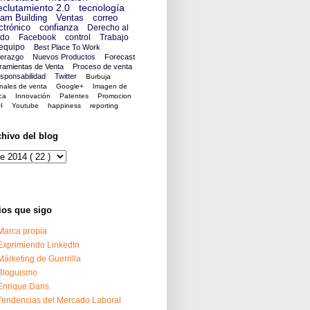
clutamiento 2.0
tecnología
am Building
Ventas
correo
ctrónico
confianza
Derecho al
ido
Facebook
control
Trabajo
equipo
Best Place To Work
derazgo
Nuevos Productos
Forecast
ramientas de Venta
Proceso de venta
sponsabilidad
Twitter
Burbuja
nales de venta
Google+
Imagen de
ca
Innovación
Patentes
Promocion
I
Youtube
happiness
reporting
chivo del blog
ios que sigo
Marca propia
Exprimiendo LinkedIn
Márketing de Guerrilla
Bloguismo
Enrique Dans
Tendencias del Mercado Laboral