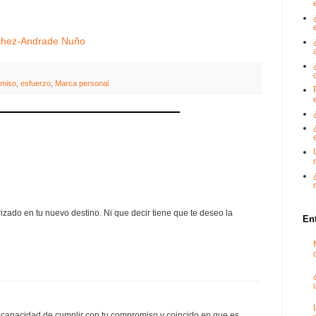
chez-Andrade Nuño
miso
,
esfuerzo
,
Marca personal
izado en tu nuevo destino. Ni que decir tiene que te deseo la
En
 capacidad de cumplir con tu compromiso,y coincido en que es