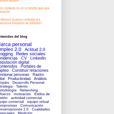
propia opinión
Un contacto no es lo mismo que una
relación
¿Merece la pena contratar los
servicios Premium de Infojobs?
ntenidos del blog
arca personal
mpleo 2.0
Actitud 2.0
logging
Redes sociales
endencias
CV
LinkedIn
eputación digital
ontenidos
Portales de
pleo
Construir relaciones
estionar personas
Rastro
ital
Productividad
Análisis
fojobs
Desarrollo Personal
trategia
Talento
etodología
Networking
fuerzo
motivación
Estilos de
stión
actividad comercial
uipo comercial
equipo virtual
ompromiso
Comunicación
nversaciones 2.0
Cualidades
merciales
Medición