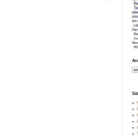
Re
Te
ele
olv
en 
Li
Her
Re
Ca
Mar
RO
Ar
Sit