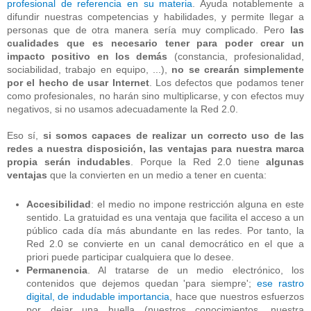
profesional de referencia en su materia
. Ayuda notablemente a
difundir nuestras competencias y habilidades, y permite llegar a
personas que de otra manera sería muy complicado. Pero
las
cualidades que es necesario tener para poder crear un
impacto positivo en los demás
(constancia, profesionalidad,
sociabilidad, trabajo en equipo, ...),
no se crearán simplemente
por el hecho de usar Internet
. Los defectos que podamos tener
como profesionales, no harán sino multiplicarse, y con efectos muy
negativos, si no usamos adecuadamente la Red 2.0.
Eso sí,
si somos capaces de realizar un correcto uso de las
redes a nuestra disposición, las ventajas para nuestra marca
propia serán indudables
. Porque la Red 2.0 tiene
algunas
ventajas
que la convierten en un medio a tener en cuenta:
Accesibilidad
: el medio no impone restricción alguna en este
sentido. La gratuidad es una ventaja que facilita el acceso a un
público cada día más abundante en las redes. Por tanto, la
Red 2.0 se convierte en un canal democrático en el que a
priori puede participar cualquiera que lo desee.
Permanencia
. Al tratarse de un medio electrónico, los
contenidos que dejemos quedan 'para siempre';
ese rastro
digital, de indudable importancia
, hace que nuestros esfuerzos
por dejar una huella
(nuestros conocimientos, nuestra