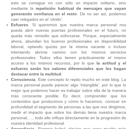
esto se consigue no con sólo un impacto solitario, sino
mediante la
repetición habitual de mensajes que vayan
generando confianza en el resto
. De no ser así, podemos
caer relegados en el 'olvido'.
Esfuerzo
. Si queremos que nuestra marca personal nos
pueda abrir nuevas puertas profesionales en el futuro, no
queda más remedio que esforzarse. Porque, especialmente
ahora, abundan los buenos profesionales en disponibilidad
laboral, optando quizás por la misma vacante o incluso
intentando abrirse camino con los mismos servicios
profesionales. Todos ellos tienen prácticamente el mismo
acceso a los mismos recursos, por lo que
la actitud y el
esfuerzo serán los valores diferenciales que les hagan
destacar entre la multitud
.
Consciencia
. Este concepto lo repito mucho en este blog. La
marca personal puede parecer algo 'intangible', por lo que lo
mejor que podemos hacer es trabajar sobre ella de la manera
más consciente posible. Es decir, comprender que los
contenidos que producimos y cómo lo hacemos, conocer en
profundidad el segmento de personas a las que nos dirigimos,
medir el impacto que sobre los demás tiene nuestra marca
personal, ..., todo ello influye directamente en la progresión de
nuestra identidad profesional.
Aprendizaje
. Siempre habrá alguien que sepa mucho más