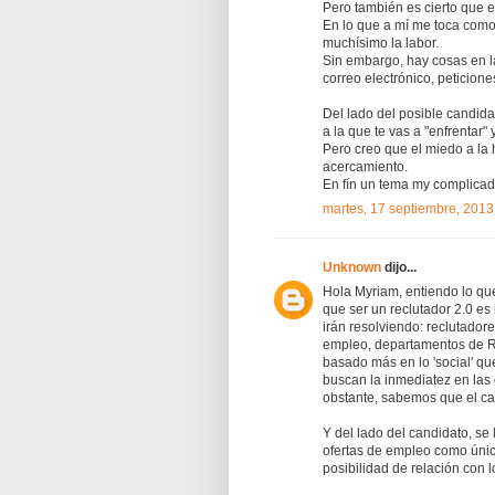
Pero también es cierto que e
En lo que a mí me toca como 
muchísimo la labor.
Sin embargo, hay cosas en l
correo electrónico, peticion
Del lado del posible candida
a la que te vas a "enfrentar"
Pero creo que el miedo a la 
acercamiento.
En fín un tema my complica
martes, 17 septiembre, 2013
Unknown
dijo...
Hola Myriam, entiendo lo que
que ser un reclutador 2.0 es
irán resolviendo: reclutado
empleo, departamentos de R
basado más en lo 'social' q
buscan la inmediatez en las 
obstante, sabemos que el ca
Y del lado del candidato, se
ofertas de empleo como únic
posibilidad de relación con l