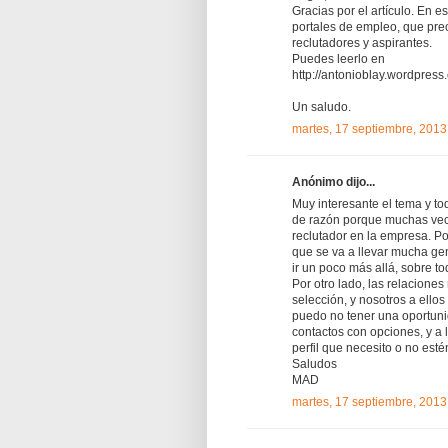
Gracias por el artículo. En e
portales de empleo, que prec
reclutadores y aspirantes.
Puedes leerlo en
http://antonioblay.wordpres
Un saludo.
martes, 17 septiembre, 2013
Anónimo dijo...
Muy interesante el tema y t
de razón porque muchas vece
reclutador en la empresa. Po
que se va a llevar mucha gen
ir un poco más allá, sobre 
Por otro lado, las relacione
selección, y nosotros a ello
puedo no tener una oportunid
contactos con opciones, y a 
perfil que necesito o no est
Saludos
MAD
martes, 17 septiembre, 2013