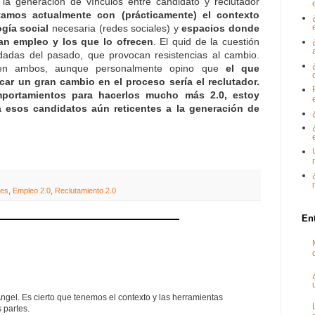
la generación de vínculos entre candidato y reclutador
amos actualmente con (prácticamente) el contexto
gía social
necesaria (redes sociales) y
e
spacios donde
an empleo y los que lo ofrecen
. El quid de la cuestión
dadas del pasado, que provocan resistencias al cambio.
en ambos, aunque personalmente opino que
el que
car un gran cambio en el proceso sería el reclutador.
mportamientos para hacerlos mucho más 2.0, estoy
a esos candidatos aún reticentes a la generación de
nes
,
Empleo 2.0
,
Reclutamiento 2.0
En
Ángel. Es cierto que tenemos el contexto y las herramientas
 partes.