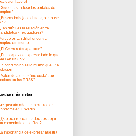
exclusión laboral
¿Siguen usándose los portales de
empleo?
¿Buscas trabajo, o el trabajo te busca
a ti?
¿Tan difícil es la relación entre
candidatos y reclutadores?
Porqué es tan difícil encontrar
empleo en Internet
¿El CV va a desaparecer?
¿Eres capaz de expresar todo lo que
eres en un CV?
Un contacto no es lo mismo que una
relación
¿Valen de algo los 'me gusta' que
recibes en las RRSS?
tradas más vistas
Me gustaría añadirte a mi Red de
contactos en LinkedIn
¿Qué ocurre cuando decides dejar
un comentario en la Red?
La importancia de expresar nuestra