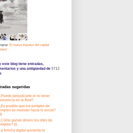
mprar
'El nuevo impulso del capital
mano'
 este blog tiene
entradas,
entarios y una antigüedad de
5712
s
tradas sugeridas
¿Puede perjudicarte el no tener
presencia en la Red?
¿Es posible que los portales de
empleo se muevan hacia lo social?
I)
¿Cómo ganan dinero los sites de
empleo? (I)
La brecha digital aumenta la