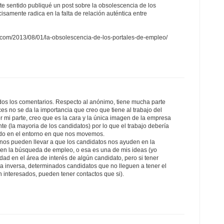
ste sentido publiqué un post sobre la obsolescencia de los
isamente radica en la falta de relación auténtica entre
s.com/2013/08/01/la-obsolescencia-de-los-portales-de-empleo/
odos los comentarios. Respecto al anónimo, tiene mucha parte
s no se da la importancia que creo que tiene al trabajo del
r mi parte, creo que es la cara y la única imagen de la empresa
te (la mayoria de los candidatos) por lo que el trabajo debería
todo en el entorno en que nos movemos.
s nos pueden llevar a que los candidatos nos ayuden en la
s en la búsqueda de empleo, o esa es una de mis ideas (yo
ad en el área de interés de algún candidato, pero si tener
la inversa, determinados candidatos que no lleguen a tener el
én interesados, pueden tener contactos que si).