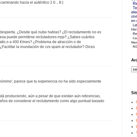
aminando hacia el auténtico 2.0... 8:)
Re
Te
ele
olv
en 
Li
Her
 despierta. ¿Desde qué nube hablas? ¿El reclutamiento no es
Re
esa puede permitirse reclutadores-rrpp? ¿Sabes cuántos
Ca
ratis o a 400 €/mes? ¿Problema de atracción o de
Mar
Facilitar la inundación de cvs spam al reclutador? Dices
RO
Ar
Anónimo', parece que tu experiencia no ha sido especialmente
Sit
stá produciendo, aún a pesar de que existan aún reticencias,
ños de considerar el reclutamiento como algo puntual basado