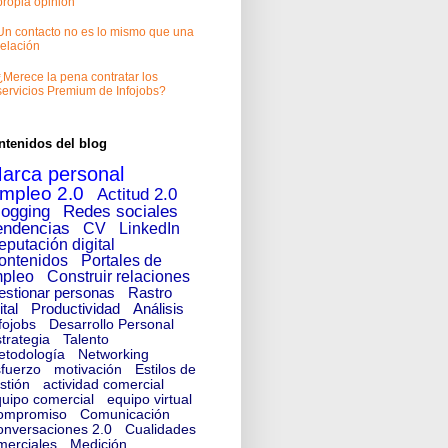
propia opinión
Un contacto no es lo mismo que una
relación
¿Merece la pena contratar los
servicios Premium de Infojobs?
ntenidos del blog
arca personal
mpleo 2.0
Actitud 2.0
logging
Redes sociales
endencias
CV
LinkedIn
eputación digital
ontenidos
Portales de
pleo
Construir relaciones
estionar personas
Rastro
ital
Productividad
Análisis
fojobs
Desarrollo Personal
trategia
Talento
etodología
Networking
fuerzo
motivación
Estilos de
stión
actividad comercial
uipo comercial
equipo virtual
ompromiso
Comunicación
nversaciones 2.0
Cualidades
merciales
Medición