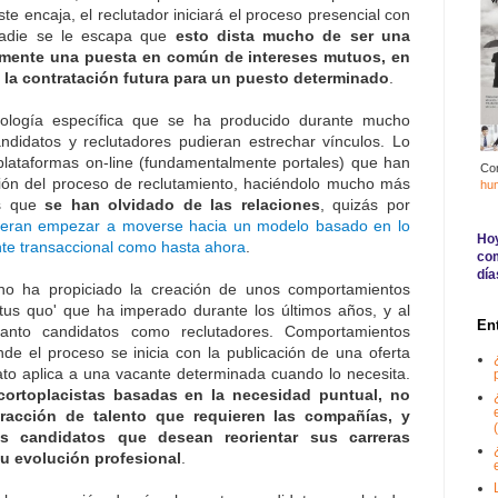
ste encaja, el reclutador iniciará el proceso presencial con
nadie se le escapa que
esto dista mucho de ser una
mente una puesta en común de intereses mutuos, en
la contratación futura para un puesto determinado
.
ología específica que se ha producido durante mucho
andidatos y reclutadores pudieran estrechar vínculos. Lo
plataformas on-line (fundamentalmente portales) que han
Co
tión del proceso de reclutamiento, haciéndolo mucho más
hu
es que
se han olvidado de las relaciones
, quizás por
uieran empezar a moverse hacia un modelo basado en lo
Hoy
ente transaccional como hasta ahora
.
com
día
rno ha propiciado la creación de unos comportamientos
atus quo' que ha imperado durante los últimos años, y al
En
anto candidatos como reclutadores. Comportamientos
de el proceso se inicia con la publicación de una oferta
ato aplica a una vacante determinada cuando lo necesita.
cortoplacistas basadas en la necesidad puntual, no
tracción de talento que requieren las compañías, y
(
 candidatos que desean reorientar sus carreras
su evolución profesional
.