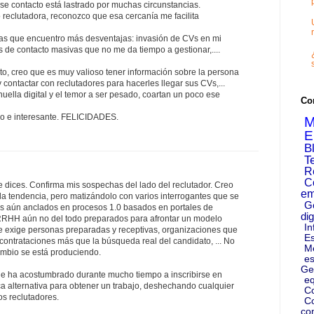
se contacto está lastrado por muchas circunstancias.
reclutadora, reconozco que esa cercanía me facilita
as que encuentro más desventajas: invasión de CVs en mi
es de contacto masivas que no me da tiempo a gestionar,....
to, creo que es muy valioso tener información sobre la persona
 y contactar con reclutadores para hacerles llegar sus CVs,...
huella digital y el temor a ser pesado, coartan un poco ese
Co
do e interesante. FELICIDADES.
M
E
B
T
R
C
 dices. Confirma mis sospechas del lado del reclutador. Creo
em
 la tendencia, pero matizándolo con varios interrogantes que se
G
res aún anclados en procesos 1.0 basados en portales de
dig
RHH aún no del todo preparados para afrontar un modelo
In
ue exige personas preparadas y receptivas, organizaciones que
Es
contrataciones más que la búsqueda real del candidato, ... No
M
mbio se está produciendo.
es
Ge
 le ha acostumbrado durante mucho tiempo a inscribirse en
eq
a alternativa para obtener un trabajo, deshechando cualquier
C
os reclutadores.
Co
co