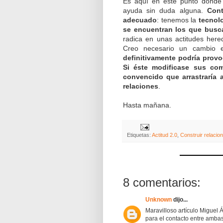
Es aquí en este punto donde 
ayuda sin duda alguna.
Cont
adecuado
: tenemos la
tecnolo
se encuentran los que busc
radica en unas actitudes here
Creo necesario un cambio 
definitivamente podría provo
Si éste modificase sus co
convencido que arrastraría 
relaciones
.
Hasta mañana.
Etiquetas:
Actitud 2.0
,
Construir relacio
8 comentarios:
Unknown
dijo...
Maravilloso artículo Miguel 
para el contacto entre ambas