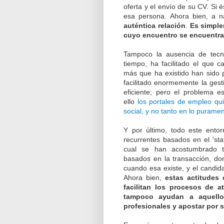
oferta y el envío de su CV. Si é
esa persona. Ahora bien, a 
auténtica relación
.
Es simple
cuyo encuentro se encuentra 
Tampoco la ausencia de tecn
tiempo, ha facilitado el que c
más que ha existido han sido 
facilitado enormemente la ges
eficiente; pero el problema 
ello
los portales de empleo q
social, y no tanto en lo puram
Y por último, todo este ento
recurrentes basados en el 'st
cual se han acostumbrado t
basados en la transacción, don
cuando esa existe, y el candid
Ahora bien,
estas actitudes 
facilitan los procesos de a
tampoco ayudan a aquellos
profesionales y apostar por 