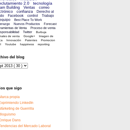
clutamiento 2.0
tecnología
am Building
Ventas
correo
ctrónico
confianza
Derecho al
ido
Facebook
control
Trabajo
equipo
Best Place To Work
derazgo
Nuevos Productos
Forecast
ramientas de Venta
Proceso de venta
sponsabilidad
Twitter
Burbuja
nales de venta
Google+
Imagen de
ca
Innovación
Patentes
Promocion
I
Youtube
happiness
reporting
chivo del blog
ios que sigo
Marca propia
Exprimiendo LinkedIn
Márketing de Guerrilla
Bloguismo
Enrique Dans
Tendencias del Mercado Laboral